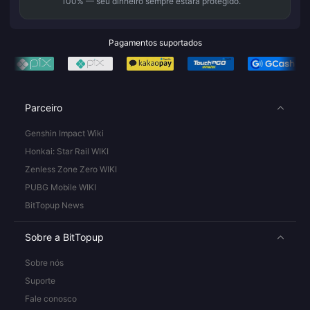
100% — seu dinheiro sempre estará protegido.
Pagamentos suportados
Parceiro
Genshin Impact Wiki
Honkai: Star Rail WIKI
Zenless Zone Zero WIKI
PUBG Mobile WIKI
BitTopup News
Sobre a BitTopup
Sobre nós
Suporte
Fale conosco