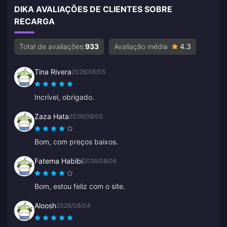
DIKA AVALIAÇÕES DE CLIENTES SOBRE
RECARGA
Total de avaliações:
933
Avaliação média
4.3
Tina Rivera
2026/08/05
Incrível, obrigado.
Zaza Hata
2026/08/05
Bom, com preços baixos.
Fatema Habibi
2026/08/06
Bom, estou feliz com o site.
Aloosh
2026/08/04