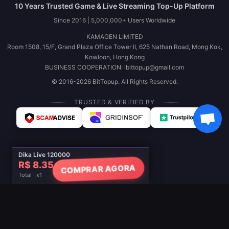
10 Years Trusted Game & Live Streaming Top-Up Platform
Since 2016 | 5,000,000+ Users Worldwide
KAMAGEN LIMITED
Room 1508, 15/F, Grand Plaza Office Tower II, 625 Nathan Road, Mong Kok,
Kowloon, Hong Kong
BUSINESS COOPERATION: ibittopup@gmail.com
© 2016-2026 BitTopup. All Rights Reserved.
TRUSTED & VERIFIED BY
Dika Live 120000
R$ 8.35
COMPRAR AGORA
Total · x1