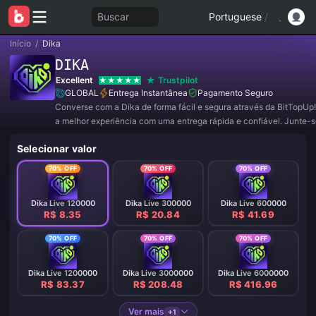
Buscar
Portuguese
/
Início
/
Dika
DIKA
Excellent
Trustpilot
GLOBAL
Entrega Instantânea
Pagamento Seguro
Converse com a Dika de forma fácil e segura através da BitTopUp!
a melhor experiência com uma entrega rápida e confiável. Junte-s
agora para ofertas exclusivas e descontos incríveis! ✨
Selecionar valor
70% OFF
70% OFF
70% OFF
Dika Live 120000
Dika Live 300000
Dika Live 600000
R$ 8.35
R$ 20.84
R$ 41.69
70% OFF
70% OFF
70% OFF
Dika Live 1200000
Dika Live 3000000
Dika Live 6000000
R$ 83.37
R$ 208.48
R$ 416.96
Ver mais
+1