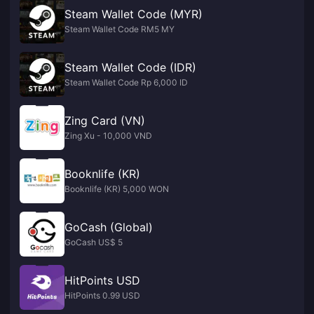
Steam Wallet Code (MYR)
Steam Wallet Code RM5 MY
Steam Wallet Code (IDR)
Steam Wallet Code Rp 6,000 ID
Zing Card (VN)
Zing Xu - 10,000 VND
Booknlife (KR)
Booknlife (KR) 5,000 WON
GoCash (Global)
GoCash US$ 5
HitPoints USD
HitPoints 0.99 USD