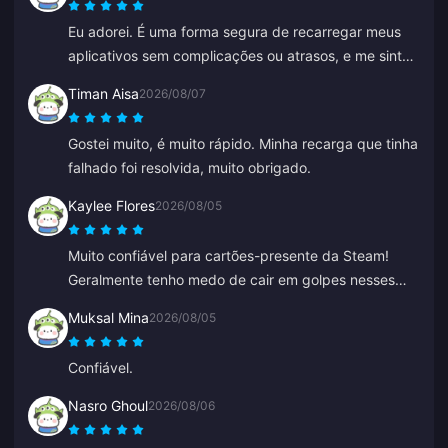
Eu adorei. É uma forma segura de recarregar meus
aplicativos sem complicações ou atrasos, e me sinto
confiante de que não serei enganado.
Timan Aisa
2026/08/07
Gostei muito, é muito rápido. Minha recarga que tinha
falhado foi resolvida, muito obrigado.
Kaylee Flores
2026/08/05
Muito confiável para cartões-presente da Steam!
Geralmente tenho medo de cair em golpes nesses
sites, mas o código funcionou perfeitamente.
Muksal Mina
2026/08/05
Recomendo 10/10.
Confiável.
Nasro Ghoul
2026/08/06