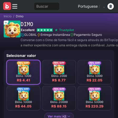
Buscar
Portuguese
/
Início
/
Dimo
DIMO
Excellent
Trustpilot
GLOBAL
Entrega Instantânea
Pagamento Seguro
Converse com o Dimo de forma fácil e segura através do BitTopUp
a melhor experiência com uma entrega rápida e confiável. Junte-s
agora para ofertas exclusivas e descontos incríveis! ✨
Selecionar valor
70% OFF
70% OFF
70% OFF
Dimo 1000
Dimo 2000
Dimo 5000
R$ 4.41
R$ 8.77
R$ 22.05
70% OFF
70% OFF
70% OFF
Dimo 10000
Dimo 20000
Dimo 50000
R$ 44.05
R$ 88.15
R$ 220.29
Ver mais
+2