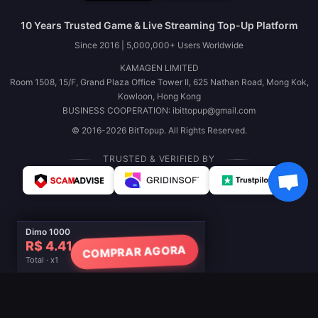
10 Years Trusted Game & Live Streaming Top-Up Platform
Since 2016 | 5,000,000+ Users Worldwide
KAMAGEN LIMITED
Room 1508, 15/F, Grand Plaza Office Tower II, 625 Nathan Road, Mong Kok,
Kowloon, Hong Kong
BUSINESS COOPERATION: ibittopup@gmail.com
© 2016-2026 BitTopup. All Rights Reserved.
TRUSTED & VERIFIED BY
Dimo 1000
R$ 4.41
COMPRAR AGORA
Total · x1