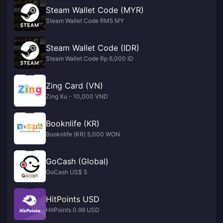
Steam Wallet Code (MYR)
Steam Wallet Code RM5 MY
Steam Wallet Code (IDR)
Steam Wallet Code Rp 6,000 ID
Zing Card (VN)
Zing Xu - 10,000 VND
Booknlife (KR)
Booknlife (KR) 5,000 WON
GoCash (Global)
GoCash US$ 5
HitPoints USD
HitPoints 0.99 USD