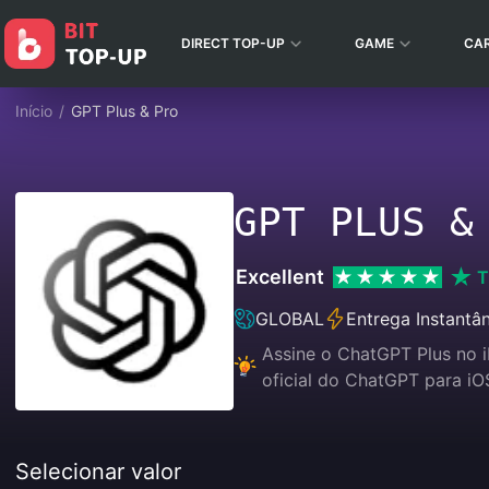
DIRECT TOP-UP
GAME
CA
Início
/
GPT Plus & Pro
GPT PLUS &
Excellent
T
GLOBAL
Entrega Instantâ
Assine o ChatGPT Plus no 
oficial do ChatGPT para iO
Selecionar valor