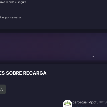
orma rápida e segura.
 dias por semana.
TES SOBRE RECARGA
.5
perpetual Mpofu
2026/