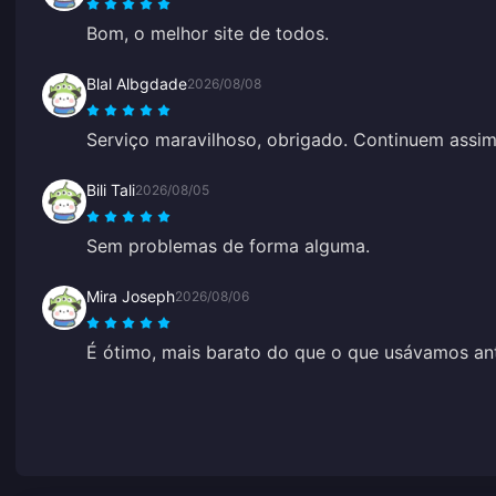
Bom, o melhor site de todos.
Blal Albgdade
2026/08/08
Serviço maravilhoso, obrigado. Continuem assi
Bili Tali
2026/08/05
Sem problemas de forma alguma.
Mira Joseph
2026/08/06
É ótimo, mais barato do que o que usávamos ant