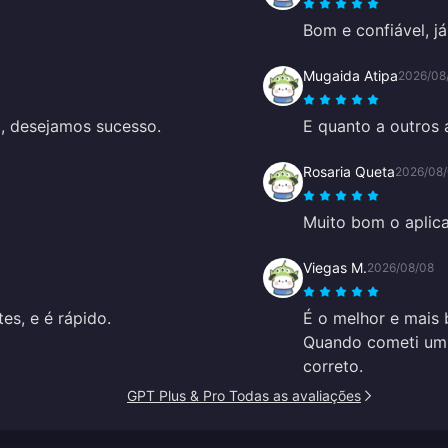
Bom e confiável, j
Mugaida Atipa
2026/08
m, desejamos sucesso.
E quanto a outros 
Rosaria Queta
2026/08
Muito bom o aplica
Viegas M.
2026/08/08
es, e é rápido.
É o melhor e mais 
Quando cometi um e
correto.
GPT Plus & Pro Todas as avaliações