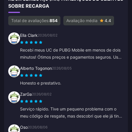
SOBRE RECARGA
Total de avaliações:
854
Avaliação média
4.4
Ella Clark
2026/08/02
Recebi meus UC de PUBG Mobile em menos de dois
minutos! Ótimos preços e pagamentos seguros. Uso
há meses com zero problemas. Recomendo muito.
Alberto Togonon
2026/08/05
Honesto e prestativo.
ZarGa
2026/08/02
Serviço rápido. Tive um pequeno problema com o
meu código de resgate, mas descobri que ele já tinha
sido entregue e tinha ido para a minha pasta de
Oso
2026/08/06
spam. Após entrar em contato com o suporte, o