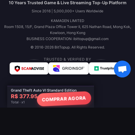
10 Years Trusted Game & Live Streaming Top-Up Platform
Since 2016 | 5,000,000+ Users Worldwide
KAMAGEN LIMITED
Room 1508, 15/F, Grand Plaza Office Tower II, 625 Nathan Road, Mong Kok,
Kowloon, Hong Kong
BUSINESS COOPERATION: ibittopup@gmail.com
© 2016-2026 BitTopup. All Rights Reserved.
TRUSTED & VERIFIED BY
Grand Theft Auto VI Standard Edition
R$ 377.95
COMPRAR AGORA
Total · x1