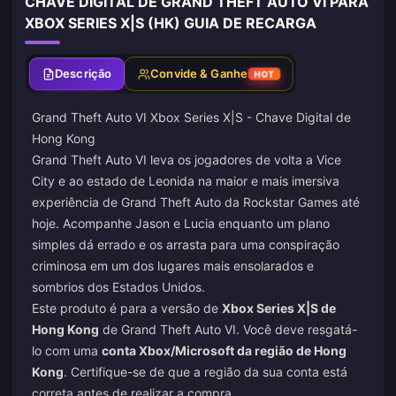
CHAVE DIGITAL DE GRAND THEFT AUTO VI PARA
XBOX SERIES X|S (HK) GUIA DE RECARGA
Descrição
Convide & Ganhe
HOT
Grand Theft Auto VI Xbox Series X|S - Chave Digital de
Hong Kong
Grand Theft Auto VI leva os jogadores de volta a Vice
City e ao estado de Leonida na maior e mais imersiva
experiência de Grand Theft Auto da Rockstar Games até
hoje. Acompanhe Jason e Lucia enquanto um plano
simples dá errado e os arrasta para uma conspiração
criminosa em um dos lugares mais ensolarados e
sombrios dos Estados Unidos.
Este produto é para a versão de
Xbox Series X|S de
Hong Kong
de Grand Theft Auto VI. Você deve resgatá-
lo com uma
conta Xbox/Microsoft da região de Hong
Kong
. Certifique-se de que a região da sua conta está
correta antes de realizar a compra.