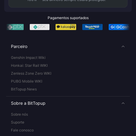
Pagamentos suportados
Parceiro
Genshin Impact Wiki
Honkai: Star Rail WIKI
Zenless Zone Zero WIKI
PUBG Mobile WIKI
BitTopup News
Sobre a BitTopup
Sobre nós
Suporte
Fale conosco