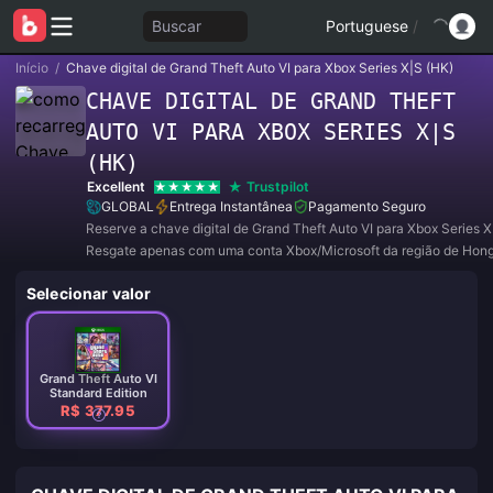
Buscar
Portuguese
/
Início
/
Chave digital de Grand Theft Auto VI para Xbox Series X|S (HK)
CHAVE DIGITAL DE GRAND THEFT
AUTO VI PARA XBOX SERIES X|S
(HK)
Excellent
Trustpilot
GLOBAL
Entrega Instantânea
Pagamento Seguro
Reserve a chave digital de Grand Theft Auto VI para Xbox Series X
Resgate apenas com uma conta Xbox/Microsoft da região de Hon
Selecionar valor
Grand Theft Auto VI
Standard Edition
R$ 377.95