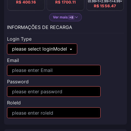
(0.99*1+2.99*1+4.99*1+9.
R$ 400.16
R$ 1700.11
R$ 1556.47
Ver mais
+8
INFORMAÇÕES DE RECARGA
Login Type
Email
Password
RoleId