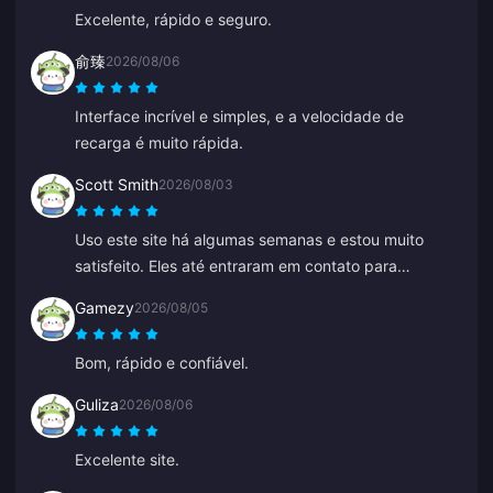
Excelente, rápido e seguro.
俞臻
2026/08/06
Interface incrível e simples, e a velocidade de
recarga é muito rápida.
Scott Smith
2026/08/03
Uso este site há algumas semanas e estou muito
satisfeito. Eles até entraram em contato para
confirmar um detalhe do meu pedido, fáceis de
Gamezy
2026/08/05
contatar e o atendente do suporte foi gentil e
prestativo.
Bom, rápido e confiável.
Guliza
2026/08/06
Excelente site.