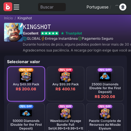
Buscar
Portuguese
/
Início
/
Kingshot
KINGSHOT
Excellent
Trustpilot
GLOBAL
Entrega Instantânea
Pagamento Seguro
Durante horários de pico, alguns pedidos podem levar mais de 30 
Agradecemos sua paciência. A recarga por login exige que você 
conta no jogo para realizar a compra; por favor, entre em contato 
Selecionar valor
atendimento ao cliente para fornecer um código de verificação do
Facebook após o pagamento.
70% OFF
70% OFF
70% OFF
Any $49.99 Pack
Any $99.99 Pack
25000 Diamonds
(Double for the First
R$ 200.08
R$ 400.16
Deposit)
R$ 200.08
70% OFF
70% OFF
70% OFF
50000 Diamonds
Wavebound Voyage
Pacote Completo de
(Double for the First
Bundle Full
Recursos da Missão
Deposit)
Set(4.99*5+9.99*5+19.99*5+49.99*5)
Elysium