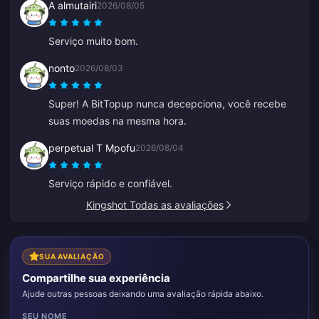
A almutairi
2026/08/05
Serviço muito bom.
nonto
2026/08/03
Super! A BitTopup nunca decepciona, você recebe
suas moedas na mesma hora.
perpetual T Mpofu
2026/08/04
Serviço rápido e confiável.
Kingshot Todas as avaliações
SUA AVALIAÇÃO
Compartilhe sua experiência
Ajude outras pessoas deixando uma avaliação rápida abaixo.
SEU NOME