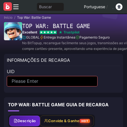
Buscar
Portuguese
/
Início
/
Top War: Battle Game
TOP WAR: BATTLE GAME
Excellent
Trustpilot
GLOBAL
Entrega Instantânea
Pagamento Seguro
No BitTopup, recarregue facilmente seus jogos, transmissões ao v
compre cartões-presente, aproveitando uma experiência de paga
conveniente e ótimos descontos!
INFORMAÇÕES DE RECARGA
UID
TOP WAR: BATTLE GAME GUIA DE RECARGA
Descrição
Convide & Ganhe
HOT