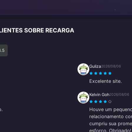
LIENTES SOBRE RECARGA
4.5
Guliza
2026/08/06
Excelente site.
Kelvin Goh
2026/08/06
o.
Houve um pequeno 
relacionamento com
cumpriu sua prome
esforço. Obrigado!