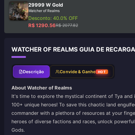
29999 W Gold
Watcher of Realms
Desconto: 40.0% OFF
R$ 1290.56
R$ 2077.82
WATCHER OF REALMS GUIA DE RECARG
Descrição
Convide & Ganhe
HOT
About Watcher of Realms
It's time to explore the mystical continent of Tya and
100+ unique heroes! To save this chaotic land engulfe
commander with a plethora of resources at your finge
heroes of diverse factions and races, unlock powerful 
Gods.