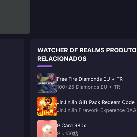
WATCHER OF REALMS PRODUTO
RELACIONADOS
Free Fire Diamonds EU + TR
100+25 Diamonds EU + TR
JinJinJin Gift Pack Redeem Code
JinJinJin Firework Experence BAG
9 Card 980x
9卡150點