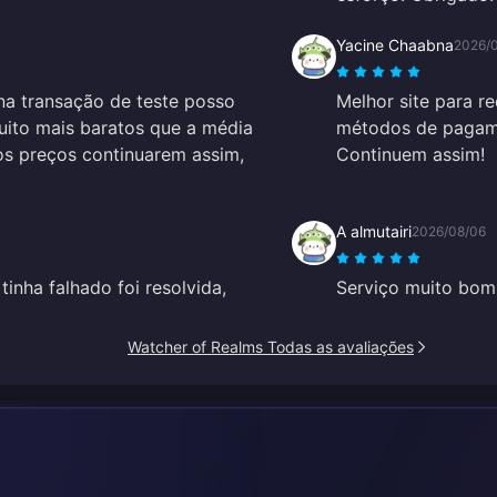
Yacine Chaabna
2026/
na transação de teste posso
Melhor site para re
uito mais baratos que a média
métodos de pagamen
os preços continuarem assim,
Continuem assim!
A almutairi
2026/08/06
tinha falhado foi resolvida,
Serviço muito bom
Watcher of Realms Todas as avaliações