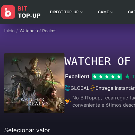
DIRECT TOP-UP
GAME
CA
Início
/
Watcher of Realms
WATCHER OF
Excellent
T
GLOBAL
Entrega Instantâ
No BitTopup, recarregue f
conveniente e ótimos desc
Selecionar valor