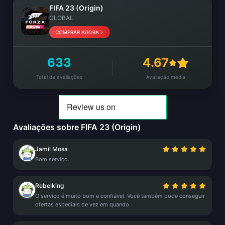
FIFA 23 (Origin)
GLOBAL
COMPRAR AGORA
633
4.67
Total de avaliações
Avaliação média
Avaliações sobre FIFA 23 (Origin)
Jamil Mosa
Bom serviço.
Rebelking
O serviço é muito bom e confiável. Você também pode conseguir
ofertas especiais de vez em quando.