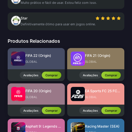
Muito prático e fácil de usar. Estou feliz com isso.
Star
Definitivamente ótimo para usar em jogos online.
Produtos Relacionados
FIFA 22 (Origin)
FIFA 21 (Origin)
GLOBAL
GLOBAL
Avaliações
Comprar
Avaliações
Comprar
FIFA 20 (Origin)
EA Sports FC 25 FC Points (EA App)
GLOBAL
GLOBAL
Avaliações
Comprar
Avaliações
Comprar
Asphalt 9: Legends Tokens
Racing Master (SEA)