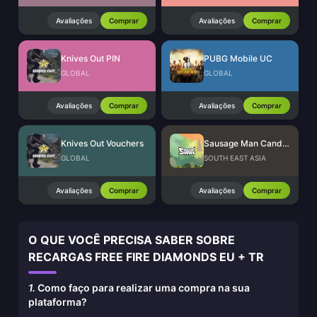
Avaliações
Comprar
Avaliações
Comprar
Knives Out PIN
PUBG Mobile UC
GLOBAL
GLOBAL
Avaliações
Comprar
Avaliações
Comprar
Knives Out Vouchers
Sausage Man Candies
GLOBAL
SOUTH EAST ASIA
Avaliações
Comprar
Avaliações
Comprar
O QUE VOCÊ PRECISA SABER SOBRE
RECARGAS FREE FIRE DIAMONDS EU + TR
1.
Como faço para realizar uma compra na sua
plataforma?