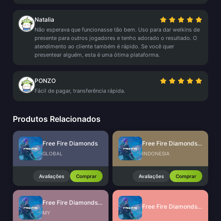
Natalia
Não esperava que funcionasse tão bem. Uso para dar welkins de
presente para outros jogadores e tenho adorado o resultado. O
atendimento ao cliente também é rápido. Se você quer
presentear alguém, esta é uma ótima plataforma.
PONZO
Fácil de pagar, transferência rápida.
Produtos Relacionados
Free Fire Diamonds
Free Fire Diamonds (ID)
GLOBAL
INDONESIA
Avaliações
Comprar
Avaliações
Comprar
Free Fire Diamonds (MY/SG/PH/KH)
Free Fire Diamonds (LATAM)
MY