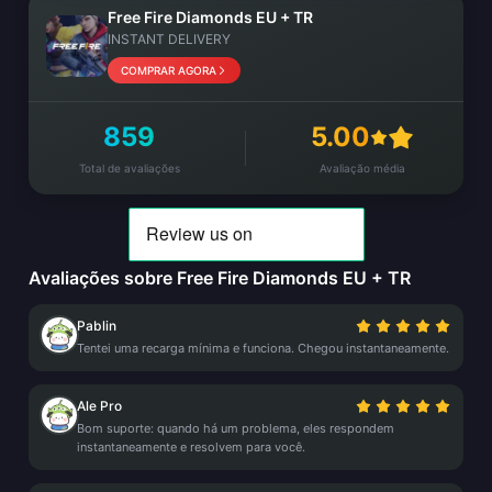
Free Fire Diamonds EU + TR
INSTANT DELIVERY
COMPRAR AGORA
859
5.00
Total de avaliações
Avaliação média
Avaliações sobre Free Fire Diamonds EU + TR
Pablin
Tentei uma recarga mínima e funciona. Chegou instantaneamente.
Ale Pro
Bom suporte: quando há um problema, eles respondem
instantaneamente e resolvem para você.