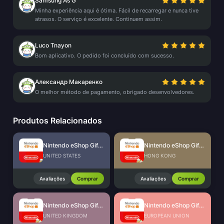
Samsung As G
Minha experiência aqui é ótima. Fácil de recarregar e nunca tive
atrasos. O serviço é excelente. Continuem assim.
Luco Tnayon
Bom aplicativo. O pedido foi concluído com sucesso.
Александр Макаренко
O melhor método de pagamento, obrigado desenvolvedores.
Produtos Relacionados
Nintendo eShop Gift Card (US)
Nintendo eShop Gift Card (HK)
UNITED STATES
HONG KONG
Avaliações
Comprar
Avaliações
Comprar
Nintendo eShop Gift Card (UK)
Nintendo eShop Gift Card (EU)
UNITED KINGDOM
EUROPEAN UNION