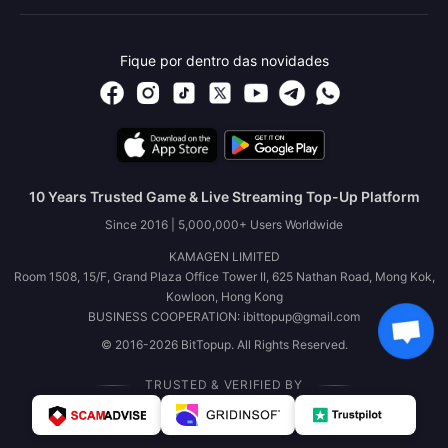
Fique por dentro das novidades
10 Years Trusted Game & Live Streaming Top-Up Platform
Since 2016 | 5,000,000+ Users Worldwide
KAMAGEN LIMITED
Room 1508, 15/F, Grand Plaza Office Tower II, 625 Nathan Road, Mong Kok,
Kowloon, Hong Kong
BUSINESS COOPERATION: ibittopup@gmail.com
© 2016-2026 BitTopup. All Rights Reserved.
TRUSTED & VERIFIED BY