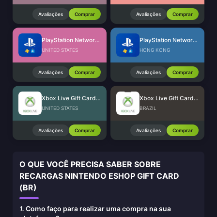
Avaliações
Comprar
Avaliações
Comprar
PlayStation Network Card (US)
PlayStation Network Card (HK)
UNITED STATES
HONG KONG
Avaliações
Comprar
Avaliações
Comprar
Xbox Live Gift Card (US)
Xbox Live Gift Card (BR)
UNITED STATES
BRAZIL
Avaliações
Comprar
Avaliações
Comprar
O QUE VOCÊ PRECISA SABER SOBRE
RECARGAS NINTENDO ESHOP GIFT CARD
(BR)
1.
Como faço para realizar uma compra na sua