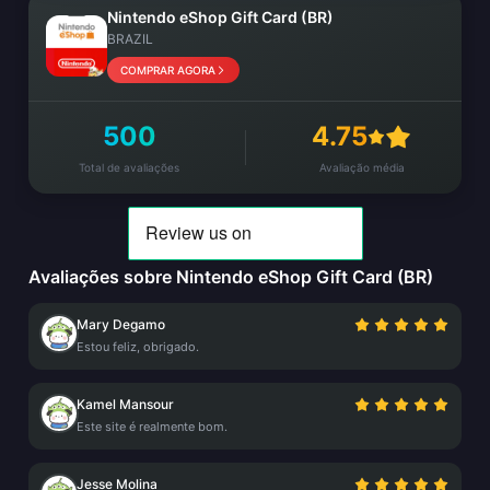
Nintendo eShop Gift Card (BR)
BRAZIL
COMPRAR AGORA
500
4.75
Total de avaliações
Avaliação média
Avaliações sobre Nintendo eShop Gift Card (BR)
Mary Degamo
Estou feliz, obrigado.
Kamel Mansour
Este site é realmente bom.
Jesse Molina