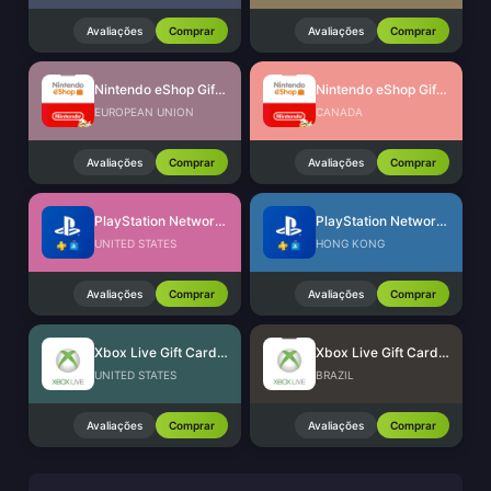
Avaliações
Comprar
Avaliações
Comprar
Nintendo eShop Gift Card (EU)
Nintendo eShop Gift Card (CA)
EUROPEAN UNION
CANADA
Avaliações
Comprar
Avaliações
Comprar
PlayStation Network Card (US)
PlayStation Network Card (HK)
UNITED STATES
HONG KONG
Avaliações
Comprar
Avaliações
Comprar
Xbox Live Gift Card (US)
Xbox Live Gift Card (BR)
UNITED STATES
BRAZIL
Avaliações
Comprar
Avaliações
Comprar