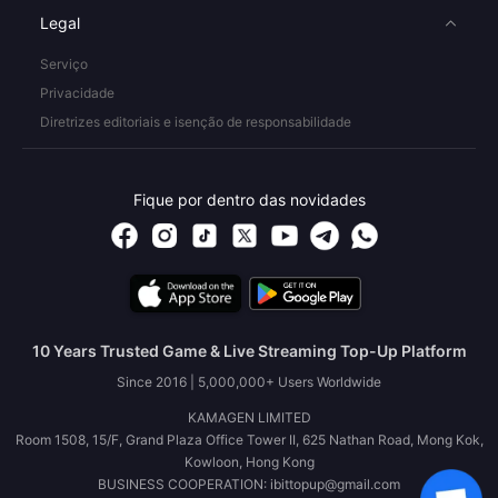
Legal
Serviço
Privacidade
Diretrizes editoriais e isenção de responsabilidade
Fique por dentro das novidades
10 Years Trusted Game & Live Streaming Top-Up Platform
Since 2016 | 5,000,000+ Users Worldwide
KAMAGEN LIMITED
Room 1508, 15/F, Grand Plaza Office Tower II, 625 Nathan Road, Mong Kok,
Kowloon, Hong Kong
BUSINESS COOPERATION: ibittopup@gmail.com