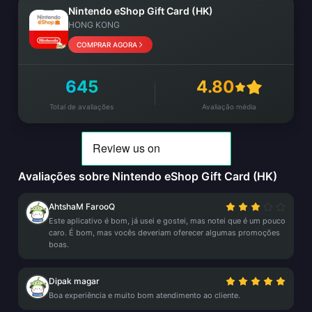
Nintendo eShop Gift Card (HK)
HONG KONG
COMPRAR AGORA
645
4.80
Total de avaliações
Avaliação média
Avaliações sobre Nintendo eShop Gift Card (HK)
AhtshaM FarooQ
Este aplicativo é bom, já usei e gostei, mas notei que é um pouco
caro. É bom, mas vocês deveriam oferecer algumas promoções
boas.
Dipak magar
Boa experiência e muito bom atendimento ao cliente.