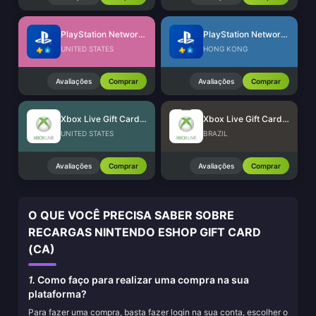
PlayStation Network Card (US)
PlayStation Network Card (HK)
UNITED STATES
HONG KONG
Avaliações
Comprar
Avaliações
Comprar
Xbox Live Gift Card (US)
Xbox Live Gift Card (BR)
UNITED STATES
BRAZIL
Avaliações
Comprar
Avaliações
Comprar
O QUE VOCÊ PRECISA SABER SOBRE
RECARGAS NINTENDO ESHOP GIFT CARD
(CA)
1.
Como faço para realizar uma compra na sua
plataforma?
Para fazer uma compra, basta fazer login na sua conta, escolher o