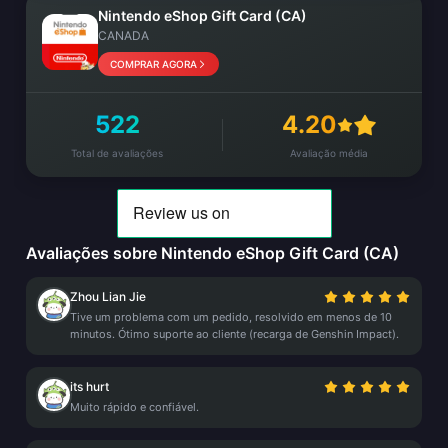
Nintendo eShop Gift Card (CA)
CANADA
COMPRAR AGORA
522
4.20
Total de avaliações
Avaliação média
Avaliações sobre Nintendo eShop Gift Card (CA)
Zhou Lian Jie
Tive um problema com um pedido, resolvido em menos de 10
minutos. Ótimo suporte ao cliente (recarga de Genshin Impact).
its hurt
Muito rápido e confiável.