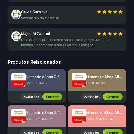
Ольга Блохина
Sempre rápido e preciso.
Majed Al Zahrani
Uma experiência realmente ótima e seus preços são muito
baratos. Recomendo a todos os meus colegas.
Produtos Relacionados
Nintendo eShop Gift Card (US)
Nintendo eShop Gift Card (HK)
UNITED STATES
HONG KONG
Avaliações
Comprar
Avaliações
Comprar
Nintendo eShop Gift Card (UK)
Nintendo eShop Gift Card (EU)
UNITED KINGDOM
EUROPEAN UNION
Avaliações
Comprar
Avaliações
Comprar