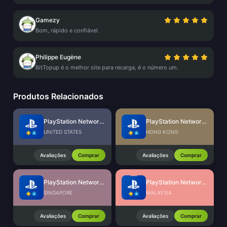
Gamezy
Bom, rápido e confiável.
Philippe Eugène
BitTopup é o melhor site para recarga, é o número um.
Produtos Relacionados
PlayStation Network Card (US)
PlayStation Network Card (HK)
UNITED STATES
HONG KONG
Avaliações
Comprar
Avaliações
Comprar
PlayStation Network Card (SG)
PlayStation Network Card (MY)
SINGAPORE
MALAYSIA
Avaliações
Comprar
Avaliações
Comprar