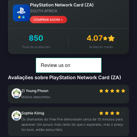
PlayStation Network Card (ZA)
SOUTH AFRICA
COMPRAR AGORA
850
4.07
Total de avaliações
Avaliação média
Avaliações sobre PlayStation Network Card (ZA)
Zi Young Phoon
Muitos descontos.
Sophie König
Os diamantes do Free Fire demoraram cerca de 15 minutos para
aparecer. Um pouco mais lento do que o esperado, mas o preço
foi bom, então estou feliz.