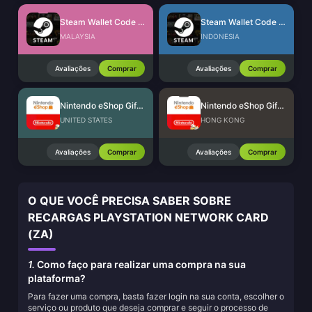
Steam Wallet Code (MYR)
Steam Wallet Code (IDR)
MALAYSIA
INDONESIA
Avaliações
Comprar
Avaliações
Comprar
Nintendo eShop Gift Card (US)
Nintendo eShop Gift Card (HK)
UNITED STATES
HONG KONG
Avaliações
Comprar
Avaliações
Comprar
O QUE VOCÊ PRECISA SABER SOBRE
RECARGAS PLAYSTATION NETWORK CARD
(ZA)
1.
Como faço para realizar uma compra na sua
plataforma?
Para fazer uma compra, basta fazer login na sua conta, escolher o
serviço ou produto que deseja comprar e seguir o processo de