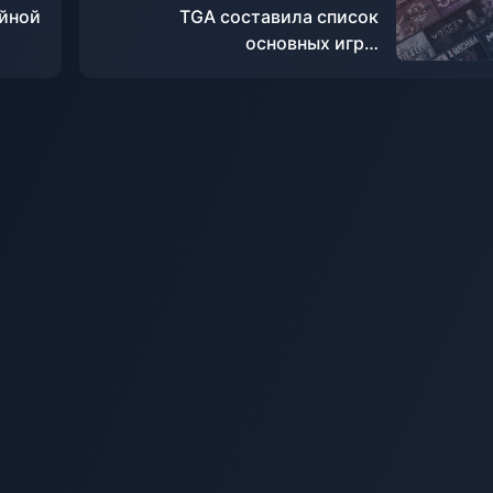
йной
TGA составила список
основных игр с
подтвержденными датами
выхода в 2024 году