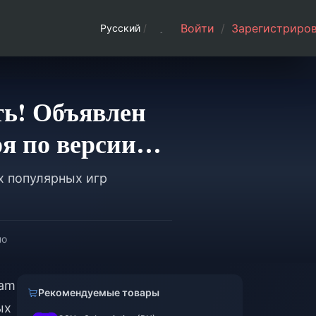
Войти
/
Зарегистриров
Русский
/
ть! Объявлен
я по версии
х популярных игр
но
eam
Рекомендуемые товары
ых