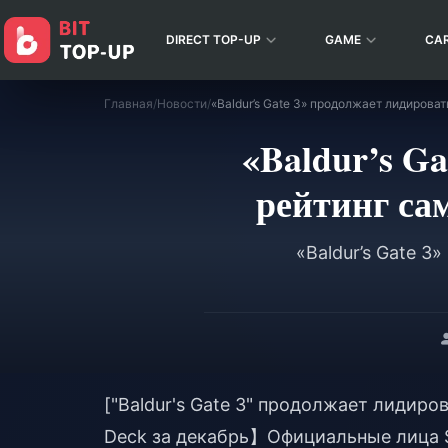
DIRECT TOP-UP
GAME
CA
Главная
/
Новости
/
«Baldur’s G
рейтинг са
«Baldur’s Gate 
["Baldur's Gate 3" продолжает лидир
Deck за декабрь】Официальные лица S