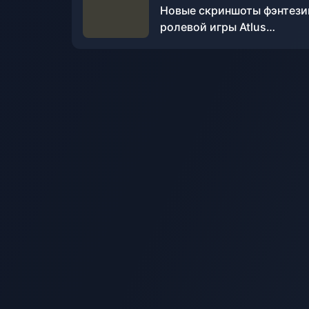
Новые скриншоты фэнтези
ролевой игры Atlus
"Metaphorical Fantasy:
ReFantazio"