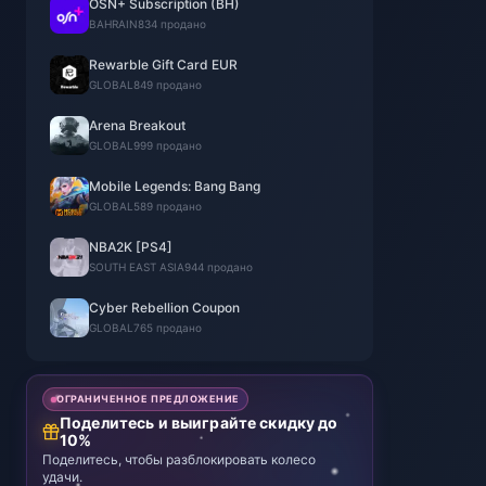
OSN+ Subscription (BH)
BAHRAIN
834 продано
Rewarble Gift Card EUR
GLOBAL
849 продано
Arena Breakout
GLOBAL
999 продано
Mobile Legends: Bang Bang
GLOBAL
589 продано
NBA2K [PS4]
SOUTH EAST ASIA
944 продано
Cyber Rebellion Coupon
GLOBAL
765 продано
ОГРАНИЧЕННОЕ ПРЕДЛОЖЕНИЕ
Поделитесь и выиграйте скидку до
10%
Поделитесь, чтобы разблокировать колесо
удачи.