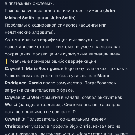
в платежных системах.
Разное написание отчества или второго имени (
John
Michael Smith
против
John Smith
).
Проблемы с кодировкой символов (акценты или
нелатинские алфавиты).
Автоматическая верификация использует точное
сопоставление строк — система не умеет распознавать
сокращения, прозвища или культурные вариации имен.
Реальные примеры ошибок верификации
Случай 1:
Maria Rodriguez
в Bigo получила отказ, так как в
банковском аккаунте она была указана как
Maria
Rodriguez-Garcia
после замужества. Потребовалась
загрузка свидетельства о браке.
Случай 2:
Li Wei
(фамилия в начале) создал аккаунт как
Wei Li
(западная традиция). Система отклоняла запрос,
пока порядок имен не совпал с ID.
Случай 3:
Пользователь с официальным именем
Christopher
указал в профиле Bigo
Chris
, из-за чего не
смог привязать платежные счета, оформленные на полное