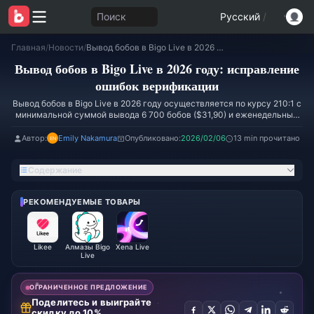
Поиск
Русский
/
Главная
/
Новости
/
Вывод бобов в Bigo Live в 2026 году: исправление ошибок верификации
Вывод бобов в Bigo Live в 2026 году: исправление
ошибок верификации
Вывод бобов в Bigo Live в 2026 году осуществляется по курсу 210:1 с
минимальной суммой вывода 6 700 бобов ($31,90) и еженедельным
лимитом в 1 050 000 бобов ($5 000). Все недавно заработанные бобы
проходят обязательную 48-часовую проверку безопасности, прежде
Автор:
Emily Nakamura
Опубликовано:
2026/02/06
13 min прочитано
чем станут доступны для вывода. Сроки обработки составляют от 3–
5 рабочих дней для сумм менее $1 000 до 25–30 рабочих дней для
Содержание
более крупных выплат. Главная проблема: 40% запросов на вывод
отклоняются из-за несовпадения имен в данных аккаунта и
платежных документах.
РЕКОМЕНДУЕМЫЕ ТОВАРЫ
Likee
Алмазы Bigo
Xena Live
Live
ОГРАНИЧЕННОЕ ПРЕДЛОЖЕНИЕ
Поделитесь и выиграйте
скидку до 10%