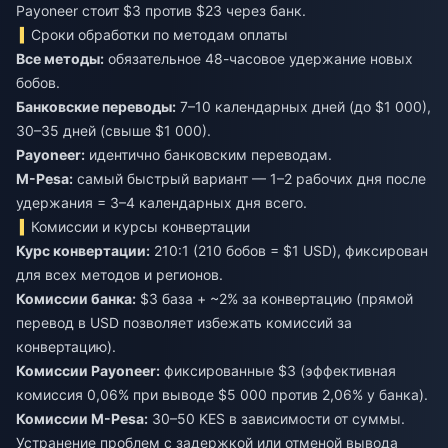
Payoneer стоит $3 против $23 через банк.
Сроки обработки по методам оплаты
Все методы:
обязательное 48-часовое удержание новых
бобов.
Банковские переводы:
7–10 календарных дней (до $1 000),
30–35 дней (свыше $1 000).
Payoneer:
идентично банковским переводам.
M-Pesa:
самый быстрый вариант — 1–2 рабочих дня после
удержания = 3–4 календарных дня всего.
Комиссии и курсы конвертации
Курс конвертации:
210:1 (210 бобов = $1 USD), фиксирован
для всех методов и регионов.
Комиссии банка:
$3 база + ~2% за конвертацию (прямой
перевод в USD позволяет избежать комиссий за
конвертацию).
Комиссии Payoneer:
фиксированные $3 (эффективная
комиссия 0,06% при выводе $5 000 против 2,06% у банка).
Комиссии M-Pesa:
30–50 KES в зависимости от суммы.
Устранение проблем с задержкой или отменой вывода