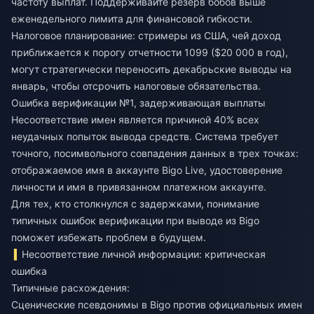
частоту выплат. Поддерживайте резерв бобов выше
еженедельного лимита для финансовой гибкости.
Налоговое планирование: стримеры из США, чей доход
приближается к порогу отчетности 1099 ($20 000 в год),
могут стратегически переносить декабрьские выводы на
январь, чтобы отсрочить налоговые обязательства.
Ошибка верификации №1, задерживающая выплаты
Несоответствие имен является причиной 40% всех
неудачных попыток вывода средств. Система требует
точного, посимвольного совпадения данных в трех точках:
отображаемое имя в аккаунте Bigo Live, удостоверение
личности и имя в привязанном платежном аккаунте.
Для тех, кто столкнулся с задержками, понимание
типичных
ошибок верификации при выводе из Bigo
поможет избежать проблем в будущем.
Несоответствие личной информации: критическая
ошибка
Типичные расхождения:
Сценические псевдонимы в Bigo против официальных имен