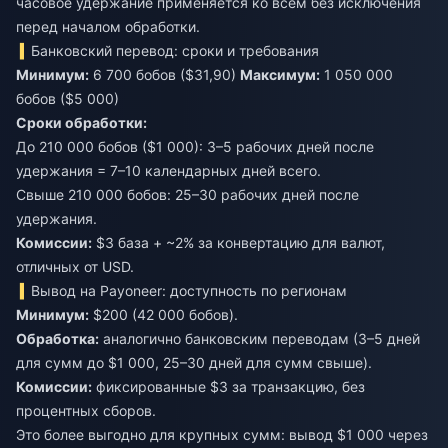
часовое удержание применяется ко всем без исключения
перед началом обработки.
Банковский перевод: сроки и требования
Минимум:
6 700 бобов ($31,90)
Максимум:
1 050 000
бобов ($5 000)
Сроки обработки:
До 210 000 бобов ($1 000): 3–5 рабочих дней после
удержания = 7–10 календарных дней всего.
Свыше 210 000 бобов: 25–30 рабочих дней после
удержания.
Комиссии:
$3 база + ~2% за конвертацию для валют,
отличных от USD.
Вывод на Payoneer: доступность по регионам
Минимум:
$200 (42 000 бобов).
Обработка:
аналогично банковским переводам (3–5 дней
для сумм до $1 000, 25–30 дней для сумм свыше).
Комиссии:
фиксированные $3 за транзакцию, без
процентных сборов.
Это более выгодно для крупных сумм: вывод $1 000 через