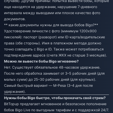
случаев). Другие причины: попытка вывести бобы, которые
еще находятся на удержании, нарушение 7-дневного
интервала между выводами или плохое качество фото
документов.
** какие документы нужны для вывода бобов Bigo?**
Удостоверение личности с фото (минимум 1200x900
пикселей): паспорт (разворот) или ID-карта/водительские
права (обе стороны). Имя в платежном методе должно
точно совпадать с Bigo и ID. Также может потребоваться
подтверждение адреса (счета ЖКХ не старше 3 месяцев).
Можно ли вывести бобы Bigo мгновенно?
Нет. Существует обязательное 48-часовое удержание.
После него обработка занимает от 3–5 рабочих дней (для
малых сумм) до 25–30 рабочих дней (для крупных).
Самый быстрый вариант — M-Pesa (3–4 дня после
удержания).
Нужны бобы Bigo быстро, чтобы прокачать свой стрим?
BitTopup предлагает мгновенное и безопасное пополнение
бобов Bigo Live по выгодным тарифам и с поддержкой 24/7.