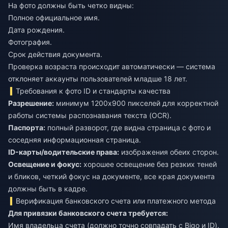
На фото должны быть четко видны:
Полное официальное имя.
Дата рождения.
Фотография.
Срок действия документа.
Проверка возраста происходит автоматически — система
отклоняет аккаунты пользователей младше 18 лет.
Требования к фото ID и стандарты качества
Разрешение:
минимум 1200x900 пикселей для корректной
работы системы распознавания текста (OCR).
Паспорта:
полный разворот, где видна страница с фото и
соседняя информационная страница.
ID-карты/водительские права:
изображения обеих сторон.
Освещение и фокус:
хорошее освещение без резких теней
и бликов, четкий фокус на документе, все края документа
должны быть в кадре.
Верификация банковского счета или платежного метода
Для привязки банковского счета требуется:
Имя владельца счета (должно точно совпадать с Bigo и ID).