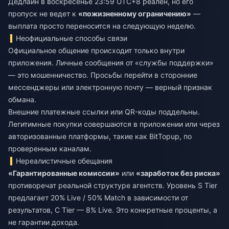
Дедлайн в воскресенье 23:59 UTC+8 реален, но его
пропуск не ведет к
«пожизненному ограничению»
—
выплата просто переносится на следующую неделю.
Неофициальные способы связи
Официальное общение происходит только внутри
приложения. Личные сообщения от «службы поддержки»
— это мошенничество. Просьбы перейти в сторонние
мессенджеры или электронную почту — верный признак
обмана.
Внешние платежные ссылки или QR-коды поддельны.
Легитимные покупки совершаются в приложении или через
авторизованные платформы, такие как BitTopup, по
проверенным каналам.
Нереалистичные обещания
«Гарантированные комиссии»
или
«заработок без риска»
противоречат реальной структуре агентств. Уровень S Tier
предлагает 20% Live / 50% Match в зависимости от
результатов, C Tier — 8% Live. Это конкретные проценты, а
не гарантии дохода.