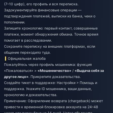
(7–10 цифр), его профиль и вся переписка.
Задокументируйте финансовые операции —
подтверждения платежей, выписки из банка, чеки о
пополнении.
Запишите хронологию: первый контакт, совершенные
платежи, момент обнаружения обмана. Точное время
помогает в расследовании.
Сохраните переписку на внешних платформах, если
общение переходило туда.
Официальная жалоба
Пожалуйтесь через профиль мошенника: функция
«Пожаловаться» >
«Мошенничество»
/
«Выдача себя за
другое лицо»
. Прикрепите доказательства.
Создайте тикет в поддержке: Настройки > Помощь и
поддержка. Укажите ID мошенника, ваши данные,
хронологию и доказательства.
Примечание: Оформление возврата (chargeback) может
привести к временной блокировке аккаунта на 24–48
часов или риску бана на 14 дней. Четко объясните