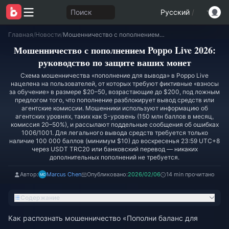
Поиск
Русский
/
Главная
/
Новости
/
Мошенничество с пополнением Poppo Live 2026: руководство по защите ваших монет
Мошенничество с пополнением Poppo Live 2026:
руководство по защите ваших монет
Схема мошенничества «пополнение для вывода» в Poppo Live
нацелена на пользователей, от которых требуют фиктивные «взносы
за обучение» в размере $20–50, возрастающие до $200, под ложным
предлогом того, что пополнение разблокирует вывод средств или
агентские комиссии. Мошенники используют информацию об
агентских уровнях, таких как S-уровень (150 млн баллов в месяц,
комиссия 20–50%), и рассылают поддельные сообщения об ошибках
1006/1001. Для легального вывода средств требуется только
наличие 100 000 баллов (минимум $10) до воскресенья 23:59 UTC+8
через USDT TRC20 или банковский перевод — никаких
дополнительных пополнений не требуется.
Автор:
Marcus Chen
Опубликовано:
2026/02/06
14 min прочитано
Содержание
Как распознать мошенничество «Пополни баланс для