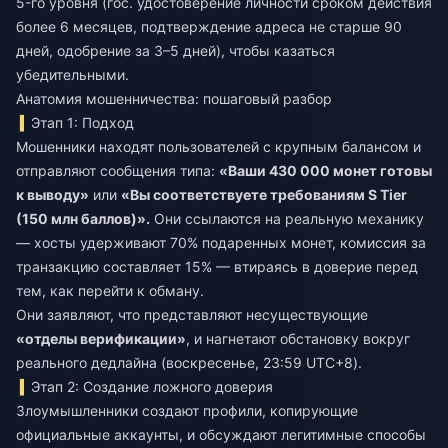
5-го уровня (гос. удостоверение личности сроком действия
более 6 месяцев, подтверждение адреса не старше 90
дней, одобрение за 3–5 дней), чтобы казаться
убедительными.
Анатомия мошенничества: пошаговый разбор
Этап 1: Подход
Мошенники находят пользователей с крупным балансом и
отправляют сообщения типа:
«Ваши 430 000 монет готовы
к выводу»
или
«Вы соответствуете требованиям S Tier
(150 млн баллов)».
Они ссылаются на реальную механику
— хосты удерживают 70% подаренных монет, комиссия за
транзакцию составляет 15% — втираясь в доверие перед
тем, как перейти к обману.
Они заявляют, что представляют несуществующие
«отделы верификации»
, и нагнетают обстановку вокруг
реального дедлайна (воскресенье, 23:59 UTC+8).
Этап 2: Создание ложного доверия
Злоумышленники создают профили, копирующие
официальные аккаунты, и обсуждают легитимные способы