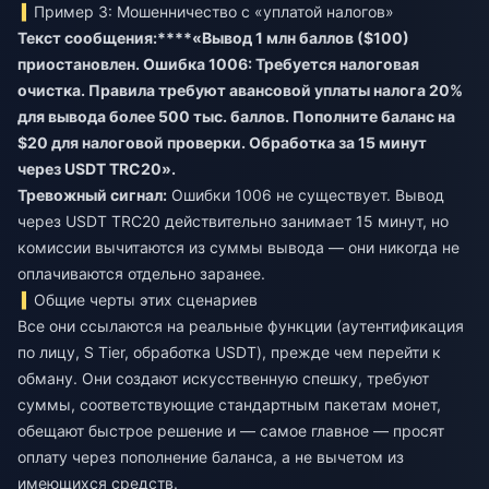
Пример 3: Мошенничество с «уплатой налогов»
Текст сообщения:****«Вывод 1 млн баллов ($100)
приостановлен. Ошибка 1006: Требуется налоговая
очистка. Правила требуют авансовой уплаты налога 20%
для вывода более 500 тыс. баллов. Пополните баланс на
$20 для налоговой проверки. Обработка за 15 минут
через USDT TRC20».
Тревожный сигнал:
Ошибки 1006 не существует. Вывод
через USDT TRC20 действительно занимает 15 минут, но
комиссии вычитаются из суммы вывода — они никогда не
оплачиваются отдельно заранее.
Общие черты этих сценариев
Все они ссылаются на реальные функции (аутентификация
по лицу, S Tier, обработка USDT), прежде чем перейти к
обману. Они создают искусственную спешку, требуют
суммы, соответствующие стандартным пакетам монет,
обещают быстрое решение и — самое главное — просят
оплату через пополнение баланса, а не вычетом из
имеющихся средств.