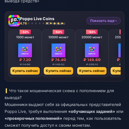
вывода средств»
Poppo Live Coins
Показать еще ›
4.76
837 продано
-52%
-50%
-50%
-50
1000 монет
10000 монет
20000 монет
25500 м
₽ 7.20
₽ 74.40
₽ 149.60
₽ 188
₽ 14.96
₽ 149.52
₽ 299.13
₽ 377.
Купить сейчас
Купить сейчас
Купить сейчас
Купить с
Что такое мошенническая схема с пополнением для
вывода?
Мошенники выдают себя за официальных представителей
Poppo Live, требуя выполнения
«обучающих заданий»
или
«проверочных пополнений»
перед тем, как пользователь
сможет получить доступ к своим монетам.