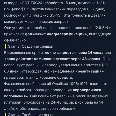
вывода: USDT TRC20 (обработка 15 мин, комиссия 1–3%
или фикс $1–5) против банковских переводов (3–7 дней,
комиссия 2–4% или фикс $5–15). Эта точность в деталях
маскирует мошеннические запросы.
Они упоминают требования к версии приложения (2.9.6+) и
присылают фальшивые
«коды верификации»
, выглядящие
официально.
Этап 3: Создание спешки
Вымышленные сроки:
«окно закроется через 24 часа»
или
«срок действия комиссии истекает через 48 часов»
. Они
используют реальный период уведомления агентства (30–
60 дней), утверждая, что немедленная
«реактивация»
предотвратит аннулирование средств.
Фальшивые сообщения об Ошибках 1006/1001 гласят, что
аккаунт заблокирован до проведения
«проверочного
пополнения»
. Они искажают реальные риски возвратных
платежей (блокировка на 24–48 часов, риск бана на 14
дней), чтобы оправдать свои требования.
Этап 4: Требование денег