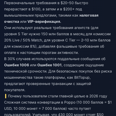
Первоначальные требования в $20–50 быстро
перерастают в $100, а затем и в $200+ под
вымышленными предлогами, такими как
налоговая
очистка
или
VIP-верификация.
Они используют реальные требования агентств (для
уровня S Tier нужно 150 млн баллов в месяц для комиссии
20% Live / 50% Match, для уровня C Tier — 2–10 млн баллов
для комиссии 8%), добавляя фальшивые требования об
оплате к настоящим порогам активности.
В 30% случаев используются поддельные сообщения об
Ошибке 1006
или
Ошибке 1001
, создающие ощущение
технической срочности. Для безопасных покупок без риска
мошенничества такие платформы, как
BitTopup
,
предлагают проверенные транзакции с защитой
покупателя.
Почему пользователи стали главной целью в 2026 году
Сложная система конвертации в Poppo (10 000 баллов = $1
USD, 10 000 монет = 7 000 баллов) часто путает
пользователей. Учитывая, что 430 000 монет стоят $50