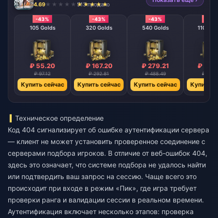
4.69
513 продано
-43%
-43%
-43%
-43
105 Golds
320 Golds
540 Golds
1100 Go
₽ 55.20
₽ 167.20
₽ 279.21
₽ 558
₽ 97.12
₽ 292.81
₽ 488.49
₽ 977.
Купить сейчас
Купить сейчас
Купить сейчас
Купить с
Техническое определение
Код 404 сигнализирует об ошибке аутентификации сервера
— клиент не может установить проверенное соединение с
серверами подбора игроков. В отличие от веб-ошибок 404,
здесь это означает, что системе подбора не удалось найти
или подтвердить ваш запрос на сессию. Чаще всего это
происходит при входе в режим «Пик», где игра требует
проверки ранга и валидации сессии в реальном времени.
Аутентификация включает несколько этапов: проверка