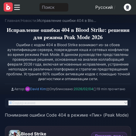
Поиск
Русский
/
Главная
/
Новости
/
Исправление ошибки 404 в Blood Strike: решения для режима Peak Mode 2026
Исправление ошибки 404 в Blood Strike: решения
для режима Peak Mode 2026
Ошибки с кодом 404 в Blood Strike возникают из-за сбоев
аутентификации сервера, повреждения кэша и сетевых конфликтов
во время режима Peak Mode. В данном руководстве представлены
проверенные решения, основанные на анализе коллабораций
февраля 2026 года, включая мгновенные исправления, устранение
неполадок на различных платформах и стратегии предотвращения
проблем. Устраните 60% ошибок активации кодов с помощью точной
диагностики и оптимизации сети.
Автор:
David Kim
Опубликовано:
2026/02/04
19 min прочитано
Содержание
Понимание ошибки Code 404 в режиме «Пик» (Peak Mode)
Blood Strike
Показать еще ›