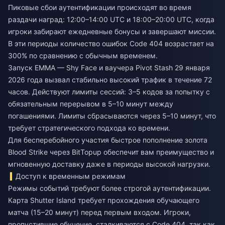
Пиковые сбои аутентификации происходят во время
раздачи наград: 12:00–14:00 UTC и 18:00–20:00 UTC, когда
игроки забирают ежедневные бонусы и завершают миссии.
В эти периоды количество ошибок Code 404 возрастает на
300% по сравнению с обычным временем.
Запуск EMMA — Shy Face и ваучера Pivot Stash 29 января
2026 года вызвал стабильно высокий трафик в течение 72
часов. Действуют лимиты сессий: 3–5 кодов за попытку с
обязательным перерывом в 5–10 минут между
погашениями. Лимиты сбрасываются через 5–10 минут, что
требует стратегического подхода ко времени.
Для бесперебойного участия
быстрое пополнение золота
Blood Strike
через BitTopup обеспечит вам преимущество и
мгновенную доставку даже в периоды высокой нагрузки.
Доступ к временным режимам
Режимы событий требуют более строгой аутентификации.
Карта Shutter Island требует прохождения обучающего
матча (15–20 минут) перед первым входом. Игроки,
пропустившие обучение, сталкиваются с Code 404, так как