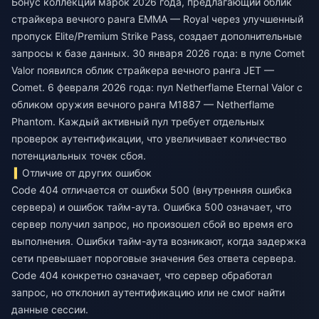
Бонус коллекции марок 2026 года, предлагающий облик
страйкера вечного ранга EMMA — Royal через улучшенный
пропуск Elite/Premium Strike Pass, создает дополнительные
запросы к базе данных. 30 января 2026 года: в пуле Comet
Valor появился облик страйкера вечного ранга JET —
Comet. 6 февраля 2026 года: пул Netherflame Eternal Valor с
обликом оружия вечного ранга M1887 — Netherflame
Phantom. Каждый активный пул требует отдельных
проверок аутентификации, что увеличивает количество
потенциальных точек сбоя.
Отличие от других ошибок
Code 404 отличается от ошибки 500 (внутренняя ошибка
сервера) и ошибок тайм-аута. Ошибка 500 означает, что
сервер получил запрос, но произошел сбой во время его
выполнения. Ошибки тайм-аута возникают, когда задержка
сети превышает пороговые значения без ответа сервера.
Code 404 конкретно означает, что сервер обработал
запрос, но отклонил аутентификацию или не смог найти
данные сессии.