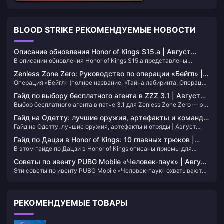
BLOOD STRIKE РЕКОМЕНДУЕМЫЕ НОВОСТИ
Описание обновления Honor of Kings S15.a | Август
В описании обновления Honor of Kings S15.a представлены
2026
первые балансные правки середины сезона 15, которые вышли в
Zenless Zone Zero: Руководство по операции «Бейгл» |
эфир 30 июля 2026 года. Добавьте эту страницу в закладки. Мы
Операция «Бейгл» (полное название: «Тайна лабиринта: Операция
Август 2026
обновляем таблицы с выходом следующего пропуска героев.
Бейгл») — это постоянный режим эвакуации в Zenless Zone Zero,
Гайд по выбору бесплатного агента в ZZZ 3.1 | Август
появившийся в версии 3.1. Вам предстоит погружаться в
Выбор бесплатного агента в патче 3.1 для Zenless Zone Zero — это
2026
зараженную Каверну, улучшать снаряжение прямо во время
важнейшее решение для вашей учетной записи в честь второй
забега, собирать ценности и успевать эвакуироваться до
Гайд на Одетту: лучшие оружия, артефакты и команды
годовщины: один ограниченный S-агент и один ограниченный S-
истечения таймера. Эта страница регулярно обновляется с
Гайд на Одетту: лучшие оружия, артефакты и отряды | Август
| Август 2026
амплификатор из пула подарков к годовщине Марселя. На этой
учетом смены сезонных поручений, ассортимента магазинов и
2026
странице рассказывается, кого выбрать для своего отряда и как
правил карт.
Гайд по Дацзи в Honor of Kings: 10 главных трюков |
подбирать под него амплификатор. Добавьте страницу в закладки
В этом гайде по Дацзи в Honor of Kings описаны приемы для
Август 2026
— мы обновляем ее при изменении сроков события или меты.
взрывного урона на средней линии, которые позволяют
Советы по ивенту PUBG Mobile «Человек-паук» | Август
уничтожать керри после одной зачистки волны. Мы обновляем
Эти советы по ивенту PUBG Mobile «Человек-паук» охватывают
2026
таблицу при изменении меты, поэтому добавьте страницу в
классический режим Brand New Day на Эрангеле: полеты на
закладки и возвращайтесь после выхода патчей.
паутине, бои на крышах, снайперов и решения по сбросу
припасов с ракетницей. Мы будем обновлять эту страницу по
РЕКОМЕНДУЕМЫЕ ТОВАРЫ
мере развития коллаборации до 14 сентября 2026 года, так что
добавьте ее в закладки, если вам понадобится быстро освежить
знания перед рейтинговыми матчами.