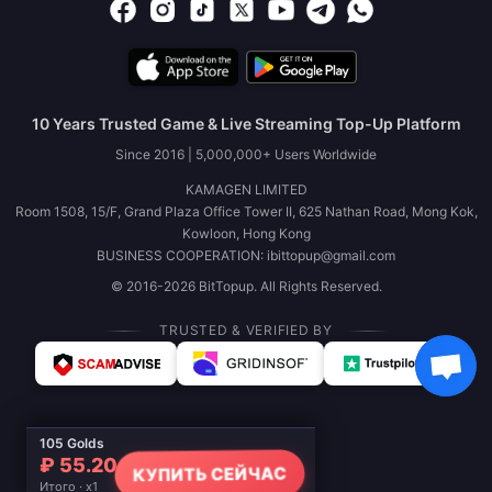
10 Years Trusted Game & Live Streaming Top-Up Platform
Since 2016 | 5,000,000+ Users Worldwide
KAMAGEN LIMITED
Room 1508, 15/F, Grand Plaza Office Tower II, 625 Nathan Road, Mong Kok,
Kowloon, Hong Kong
BUSINESS COOPERATION: ibittopup@gmail.com
© 2016-2026 BitTopup. All Rights Reserved.
TRUSTED & VERIFIED BY
105 Golds
₽ 55.20
КУПИТЬ СЕЙЧАС
Итого · x1