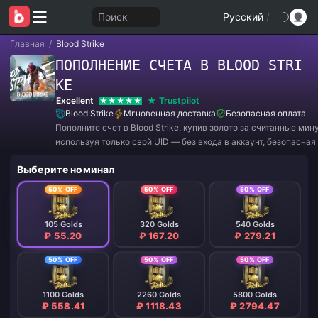
Поиск
Русский
/
Главная
/
Blood Strike
ПОПОЛНЕНИЕ СЧЕТА В BLOOD STRI
KE
Excellent
Trustpilot
Blood Strike
Мгновенная доставка
Безопасная оплата
Пополните счет в Blood Strike, купив золото за считанные мин
используя только свой UID — без входа в аккаунт, безопасная 
мгновенная доставка и круглосуточная поддержка для игроко
Выберите номинал
миру.
50% OFF
50% OFF
50% OFF
105 Golds
320 Golds
540 Golds
₽ 55.20
₽ 167.20
₽ 279.21
50% OFF
50% OFF
50% OFF
1100 Golds
2260 Golds
5800 Golds
₽ 558.41
₽ 1118.43
₽ 2794.47