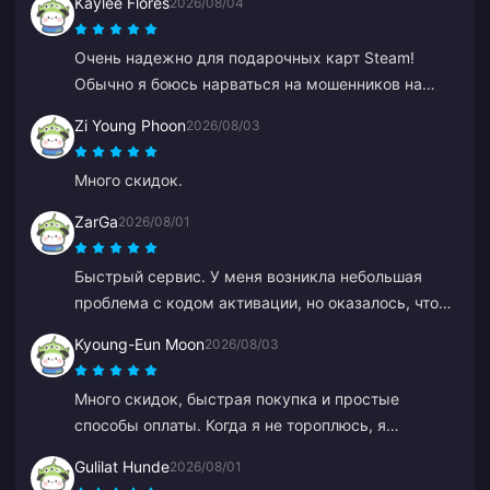
Kaylee Flores
2026/08/04
Очень надежно для подарочных карт Steam!
Обычно я боюсь нарваться на мошенников на
таких сайтах, но код сработал идеально.
Zi Young Phoon
2026/08/03
Рекомендую на 10/10.
Много скидок.
ZarGa
2026/08/01
Быстрый сервис. У меня возникла небольшая
проблема с кодом активации, но оказалось, что
он уже был доставлен и попал в папку со спамом.
Kyoung-Eun Moon
2026/08/03
После обращения в службу поддержки проблема
была решена под руководством Anna.
Много скидок, быстрая покупка и простые
способы оплаты. Когда я не тороплюсь, я
продолжаю пополнять счет понемногу, как бы
Gulilat Hunde
2026/08/01
откладывая. Отлично подходит для покупки