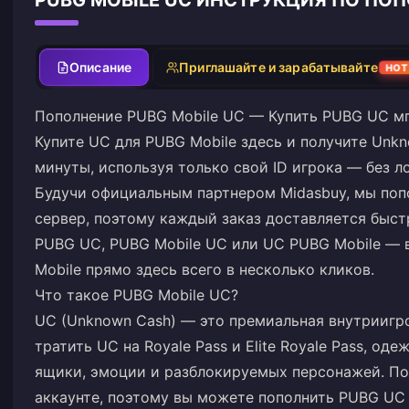
PUBG MOBILE UC ИНСТРУКЦИЯ ПО П
Описание
Приглашайте и зарабатывайте
HOT
Пополнение PUBG Mobile UC — Купить PUBG UC мг
Купите UC для PUBG Mobile здесь и получите Unkn
минуты, используя только свой ID игрока — без ло
Будучи официальным партнером Midasbuy, мы по
сервер, поэтому каждый заказ доставляется быстр
PUBG UC, PUBG Mobile UC или UC PUBG Mobile — 
Mobile прямо здесь всего в несколько кликов.
Что такое PUBG Mobile UC?
UC (Unknown Cash) — это премиальная внутриигр
тратить UC на Royale Pass и Elite Royale Pass, од
ящики, эмоции и разблокируемых персонажей. По
аккаунте, поэтому вы можете пополнить PUBG UC 