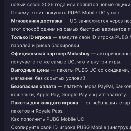
новый сезон 2026 года или появятся новые ящики
Почему стоит покупать PUBG Mobile UC у нас
Мгновенная доставка
— UC зачисляются через нес
этот способ одним из самых быстрых вариантов 
Только ID игрока
— введите свой ID игрока PUBG M
паролей и риска блокировки.
Официальный партнер Midasbuy
— авторизованны
получаете те же самые UC, что и внутри игры.
Выгодные цены
— пакеты PUBG UC со скидками, 
магазине, без скрытых условий.
Безопасная оплата
— платите через PayPal, банко
кошельки, Apple Pay, Google Pay и криптовалюту.
Пакеты для каждого игрока
— от небольших стар
пакетов и Royale Pass.
Как пополнить PUBG Mobile UC
Скопируйте свой ID игрока PUBG Mobile (инструкц