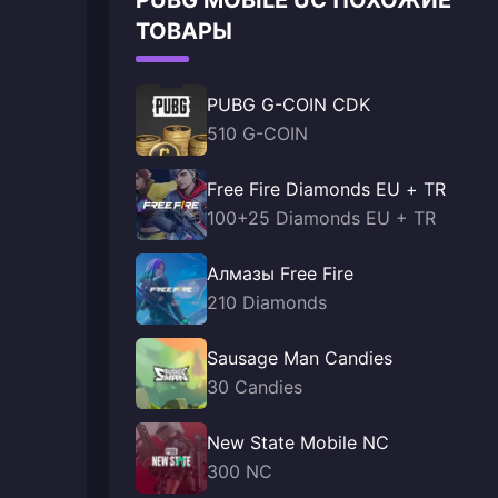
PUBG MOBILE UC ПОХОЖИЕ
ТОВАРЫ
PUBG G-COIN CDK
510 G-COIN
Free Fire Diamonds EU + TR
100+25 Diamonds EU + TR
Алмазы Free Fire
210 Diamonds
Sausage Man Candies
30 Candies
New State Mobile NC
300 NC