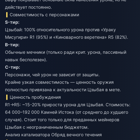
действует постоянно.
Совместимость с персонажами
S-тир:
Цзыбай: 100% относительного урона против «Ураку
Мисугири» R1 (95%) и «Киноварного веретена» R5 (82%).
B-тир:
Обычные мечники (только ради крит. урона, пассивный
навык бесполезен).
C-тир:
Персонажи, чей урон не зависит от защиты.
Крайне узкая совместимость — ценность оружия
полностью привязана к актуальности Цзыбая в мете.
Ценность пробуждения
R1→R5: ~15-20% прироста урона для Цзыбая. Стоимость:
64 000–192 000 Камней Истока (от среднего до худшего
случая). Стоит того только для преданных мейнеров
Цзыбая с неограниченным бюджетом.
Анализ катализатора Обряд вечного течения