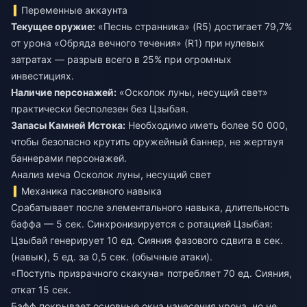
Переменные аккаунта
Текущее оружие:
«Песнь странника» (R5) достигает 79,7%
от урона «Обряда вечного течения» (R1) при нулевых
затратах — разрыв всего в 25% при огромных
инвестициях.
Наличие персонажей:
«Осколок луны, несущий свет»
практически бесполезен без Цзыбая.
Запасы Камней Истока:
Необходимо иметь более 50 000,
чтобы безопасно крутить оружейный баннер, не жертвуя
баннерами персонажей.
Анализ меча Осколок луны, несущий свет
Механика пассивного навыка
Срабатывает после элементального навыка, длительность
баффа — 5 сек. Синхронизируется с ротацией Цзыбая:
Цзыбай генерирует 10 ед. Сияния фазового сдвига в сек.
(навык), 5 ед. за 0,5 сек. (обычные атаки).
«Поступь призрачного скакуна» потребляет 70 ед. Сияния,
откат 15 сек.
Бафф покрывает основные окна нанесения урона, но не