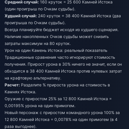
Средний случай:
160 круток = 25 600 Камней Истока
(один проигрыш по Очкам судьбы).
Худший случай:
240 круток = 38 400 Камней Истока (два
проигрыша по Очкам судьбы).
Всегда планируйте бюджет исходя из худшего сценария.
Наличие накопленных Очков судьбы может снизить
затраты максимум на 80 круток.
Урон на один Камень Истока: реальный показатель
Традиционные сравнения часто игнорируют стоимость
получения. Прирост урона в 30% ничего не значит, если он
обходится в 38 400 Камней Истока против нулевых затрат
на крафтовую альтернативу.
Расчет:
Разделите % прироста урона на стоимость в
Камнях Истока.
Оружие с приростом 25% за 12 800 Камней Истока =
0,00195% урона на один примогем.
Новый персонаж с приростом командного урона 100% за
12 800 Камней Истока = 0,0078% на один примогем (в 4
раза выгоднее).