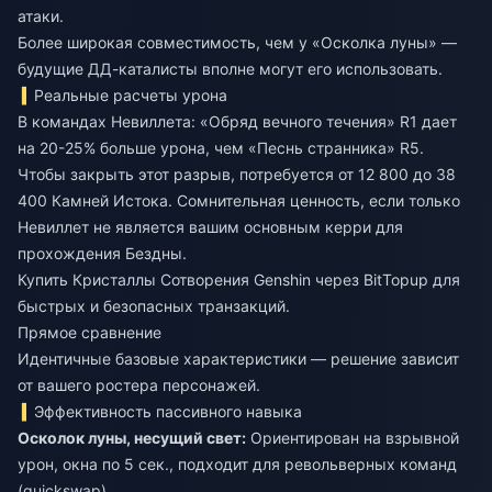
атаки.
Более широкая совместимость, чем у «Осколка луны» —
будущие ДД-каталисты вполне могут его использовать.
Реальные расчеты урона
В командах Невиллета: «Обряд вечного течения» R1 дает
на 20-25% больше урона, чем «Песнь странника» R5.
Чтобы закрыть этот разрыв, потребуется от 12 800 до 38
400 Камней Истока. Сомнительная ценность, если только
Невиллет не является вашим основным керри для
прохождения Бездны.
Купить Кристаллы Сотворения Genshin
через BitTopup для
быстрых и безопасных транзакций.
Прямое сравнение
Идентичные базовые характеристики — решение зависит
от вашего ростера персонажей.
Эффективность пассивного навыка
Осколок луны, несущий свет:
Ориентирован на взрывной
урон, окна по 5 сек., подходит для револьверных команд
(quickswap).