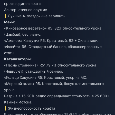
производительности.
Альтернативное оружие
Лучшие 4-звездочные варианты
Мечи:
«Киноварное веретено» R5: 82% относительного урона
(Цзыбай), бесплатно.
«Амэнома Кагэути» R5: Крафтовый, ВЭ + Сила атаки.
«Флейта» R5: Стандартный баннер, сбалансированные
статы.
Катализаторы:
«Песнь странника» R5: 79,7% относительного урона
(Невиллет), стандартный баннер.
«Кольцо Хакусин» R5: Крафтовый, упор на МС.
«Морской атлас» R5: Крафтовый, бонус элементального
урона.
Разрыв в 15-20% редко оправдывает стоимость в 25 600+
Камней Истока.
Жизнеспособность крафта
Крафтовое оружие обеспечивает 75-85% эффективности по