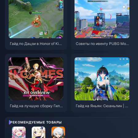
Гайд по Дацзи в Honor of King
Советы по ивенту PUBG Mobi
s: 10 главных трюков | Август
le «Человек-паук» | Август 2
2026
026
Гайд на лучшую сборку Гиль
Гайд на Яньян: Сюаньлин | А
гамеша в Honkai: Star Rail | А
вгуст 2026
вгуст 2026
РЕКОМЕНДУЕМЫЕ ТОВАРЫ