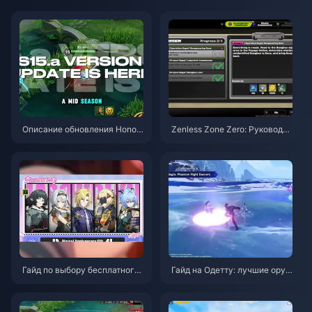
Описание обновления Honor
Zenless Zone Zero: Руководст
of Kings S15.a | Август 2026
во по операции «Бейгл» | Авг
уст 2026
Гайд по выбору бесплатного
Гайд на Одетту: лучшие оруж
агента в ZZZ 3.1 | Август 202
ия, артефакты и команды | Ав
6
густ 2026