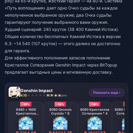
pity) на 65-й крутке, жесткий гарант — на 80-й. Система
«Путь воплощения» дает одно Очко судьбы за каждое
неполученное выбранное оружие; два Очка судьбы
гарантируют получение выбранного вами оружия.
Худший сценарий: 240 круток (38 400 Камней Истока).
Общее количество бесплатных Камней Истока в версии
6.3: ~14 540 (107 круток) — этого далеко не достаточно
для гаранта.
Для эффективного пополнения запасов
пополнение
Кристаллов Сотворения Genshin Impact
через BitTopup
предлагает выгодные цены и мгновенную доставку.
Genshin Impact
Показать еще ›
4.10
635 продано
-16%
-16%
-16%
-16%
6480 + 1600
8080 Genesis
8080 Кристаллов
8080 Крис
Кристаллов
Crystals * 8
Сотворения * 4
Сотворени
Сотворения
₽ 7254.58
₽ 58034.25
₽ 29017.53
₽ 1450