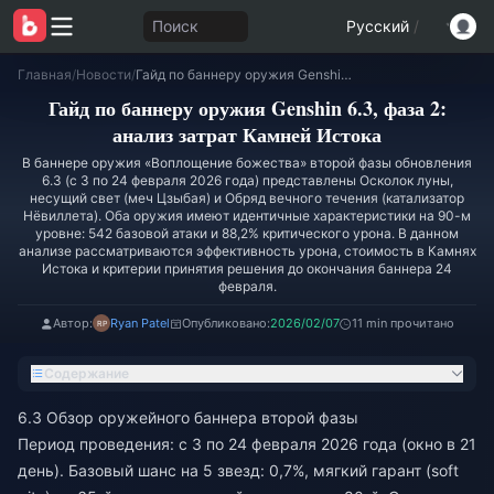
Поиск
Русский
/
Главная
/
Новости
/
Гайд по баннеру оружия Genshin 6.3, фаза 2: анализ затрат Камней Истока
Гайд по баннеру оружия Genshin 6.3, фаза 2:
анализ затрат Камней Истока
В баннере оружия «Воплощение божества» второй фазы обновления
6.3 (с 3 по 24 февраля 2026 года) представлены Осколок луны,
несущий свет (меч Цзыбая) и Обряд вечного течения (катализатор
Нёвиллета). Оба оружия имеют идентичные характеристики на 90-м
уровне: 542 базовой атаки и 88,2% критического урона. В данном
анализе рассматриваются эффективность урона, стоимость в Камнях
Истока и критерии принятия решения до окончания баннера 24
февраля.
Автор:
Ryan Patel
Опубликовано:
2026/02/07
11 min прочитано
Содержание
6.3 Обзор оружейного баннера второй фазы
Период проведения: с 3 по 24 февраля 2026 года (окно в 21
день). Базовый шанс на 5 звезд: 0,7%, мягкий гарант (soft