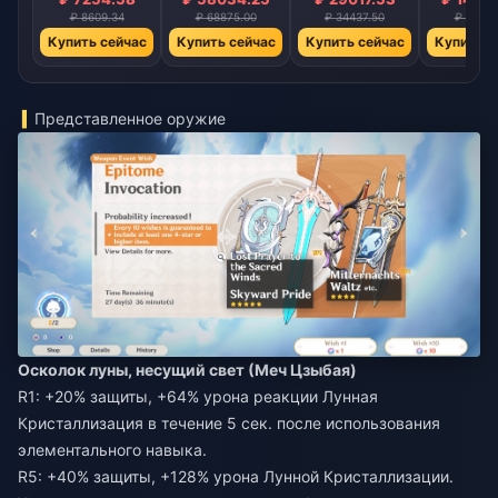
₽ 8609.34
₽ 68875.00
₽ 34437.50
₽ 17218
Купить сейчас
Купить сейчас
Купить сейчас
Купить с
Представленное оружие
Осколок луны, несущий свет (Меч Цзыбая)
R1: +20% защиты, +64% урона реакции Лунная
Кристаллизация в течение 5 сек. после использования
элементального навыка.
R5: +40% защиты, +128% урона Лунной Кристаллизации.