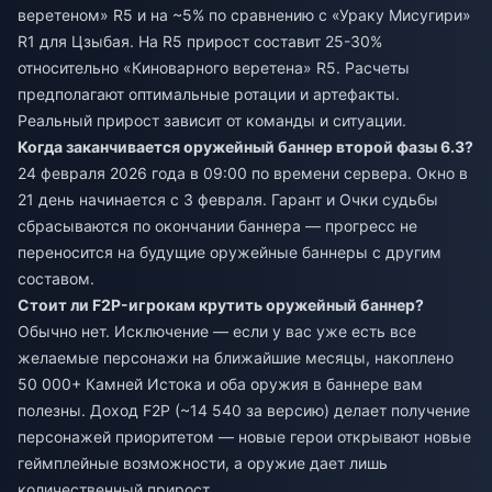
веретеном» R5 и на ~5% по сравнению с «Ураку Мисугири»
R1 для Цзыбая. На R5 прирост составит 25-30%
относительно «Киноварного веретена» R5. Расчеты
предполагают оптимальные ротации и артефакты.
Реальный прирост зависит от команды и ситуации.
Когда заканчивается оружейный баннер второй фазы 6.3?
24 февраля 2026 года в 09:00 по времени сервера. Окно в
21 день начинается с 3 февраля. Гарант и Очки судьбы
сбрасываются по окончании баннера — прогресс не
переносится на будущие оружейные баннеры с другим
составом.
Стоит ли F2P-игрокам крутить оружейный баннер?
Обычно нет. Исключение — если у вас уже есть все
желаемые персонажи на ближайшие месяцы, накоплено
50 000+ Камней Истока и оба оружия в баннере вам
полезны. Доход F2P (~14 540 за версию) делает получение
персонажей приоритетом — новые герои открывают новые
геймплейные возможности, а оружие дает лишь
количественный прирост.