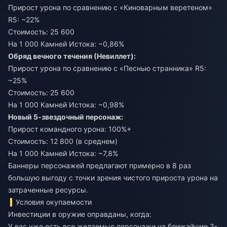
Прирост урона по сравнению с «Киноварным веретеном»
R5: ~22%
Стоимость: 25 600
На 1 000 Камней Истока: ~0,86%
Обряд вечного течения (Невиллет):
Прирост урона по сравнению с «Песнью странника» R5:
~25%
Стоимость: 25 600
На 1 000 Камней Истока: ~0,98%
Новый 5-звездочный персонаж:
Прирост командного урона: 100%+
Стоимость: 12 800 (в среднем)
На 1 000 Камней Истока: ~7,8%
Баннеры персонажей предлагают примерно в 8 раз
большую выгоду с точки зрения чистого прироста урона на
затраченные ресурсы.
Условия окупаемости
Инвестиции в оружие оправданы, когда:
У вас уже есть все желаемые персонажи на ближайшие 3-