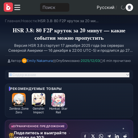
Поиск
Русский
/
Главная
/
Новости
/
HSR 3.8: 80 F2P круток за 20 минут — какие события можно пропустить
HSR 3.8: 80 F2P круток за 20 минут — какие
события можно пропустить
Версия HSR 3.8 стартует 17 декабря 2025 года (на серверах
Северной Америки — 16 декабря в 22:00 UTC-5) и продлится до 27
января 2026 года — 42 дня праздничного безумия. Обычные игроки?
Вы можете получить 80 F2P круток (10 405 Звёздного нефрита + 25
Автор:
Emily Nakamura
Опубликовано:
2025/12/03
6 min прочитано
Звёздных пропусков) всего за 20 минут входа в игру: ежедневные
задания (2520 Звёздного нефрита), еженедельные задания (1350
Содержание
Звёздного нефрита + 6 пропусков), «Дар Одиссеи» (10 пропусков). И
вот что самое интересное — пропустите «Гонку закусок» и «Поиск
реликвий». Вы сохраните прогресс Э0 Далии, даже потеряв около 24
РЕКОМЕНДУЕМЫЕ ТОВАРЫ
круток.
Zenless Zone
Genshin
Honkai: Star
Zero
Impact
Rail
ОГРАНИЧЕННОЕ ПРЕДЛОЖЕНИЕ
Поделитесь и выиграйте
скидку до 10%