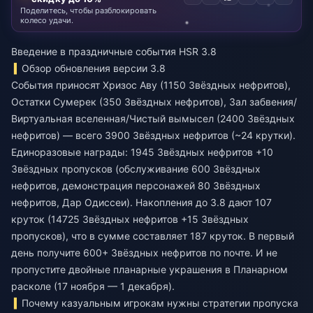
Поделитесь, чтобы разблокировать
колесо удачи.
Введение в праздничные события HSR 3.8
Обзор обновления версии 3.8
События приносят Хризос Аву (1150 Звёздных нефритов),
Остатки Сумерек (350 Звёздных нефритов), Зал забвения/
Виртуальная вселенная/Чистый вымысел (2400 Звёздных
нефритов) — всего 3900 Звёздных нефритов (~24 крутки).
Единоразовые награды: 1945 Звёздных нефритов +10
Звёздных пропусков (обслуживание 600 Звёздных
нефритов, демонстрация персонажей 80 Звёздных
нефритов, Дар Одиссеи). Накопления до 3.8 дают 107
круток (14725 Звёздных нефритов +15 Звёздных
пропусков), что в сумме составляет 187 круток. В первый
день получите 600+ Звёздных нефритов по почте. И не
пропустите двойные планарные украшения в Планарном
расколе (17 ноября — 1 декабря).
Почему казуальным игрокам нужны стратегии пропуска