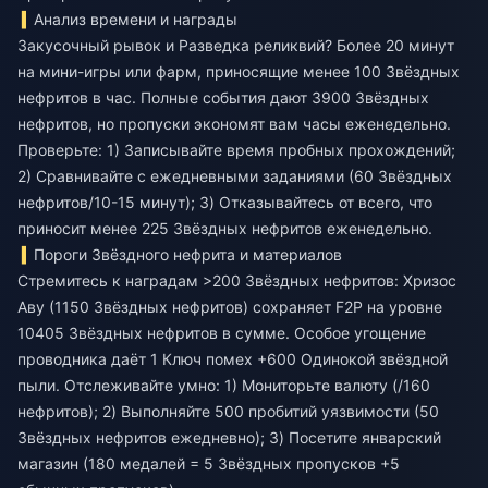
Анализ времени и награды
Закусочный рывок и Разведка реликвий? Более 20 минут
на мини-игры или фарм, приносящие менее 100 Звёздных
нефритов в час. Полные события дают 3900 Звёздных
нефритов, но пропуски экономят вам часы еженедельно.
Проверьте: 1) Записывайте время пробных прохождений;
2) Сравнивайте с ежедневными заданиями (60 Звёздных
нефритов/10-15 минут); 3) Отказывайтесь от всего, что
приносит менее 225 Звёздных нефритов еженедельно.
Пороги Звёздного нефрита и материалов
Стремитесь к наградам >200 Звёздных нефритов: Хризос
Аву (1150 Звёздных нефритов) сохраняет F2P на уровне
10405 Звёздных нефритов в сумме. Особое угощение
проводника даёт 1 Ключ помех +600 Одинокой звёздной
пыли. Отслеживайте умно: 1) Мониторьте валюту (/160
нефритов); 2) Выполняйте 500 пробитий уязвимости (50
Звёздных нефритов ежедневно); 3) Посетите январский
магазин (180 медалей = 5 Звёздных пропусков +5