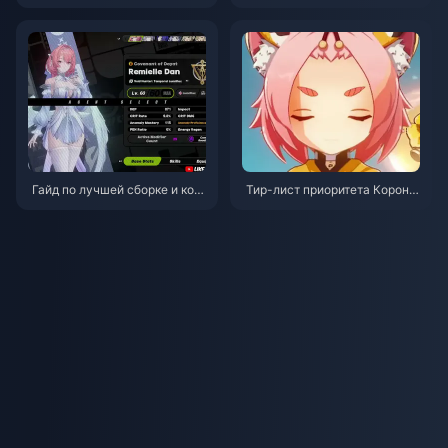
гамеша в Honkai: Star Rail | А
вгуст 2026
вгуст 2026
Гайд по лучшей сборке и ком
Тир-лист приоритета Короны
андам на Ремиэль (Remielle)
для 4-звездочных персонаж
| Июль 2026
ей в Genshin Impact | Июль 2
026