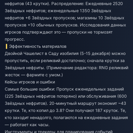
нефритов (43 крутки). Распределение: Ежедневные 2520
Звёздных нефритов; еженедельные 1350 Звёздных
нефритов +6 Звёздных пропусков; магазины 10 Звёздных
пропусков +10 обычных пропусков. Исследования данных
игроков подтверждают это — пропуски не тормозят
прогресс.
Эффективность материалов
Двойной Чашелист в Саду изобилия (5-15 декабря) можно
пропустить, если реликвий достаточно; сначала крутки за
Звёздные нефриты. (Примечание редактора: RNG реликвий
жесток — фармите с умом.)
Кейсы игроков и ошибки
Самые большие ошибки: Пропуск еженедельных заданий
(225 Звёздных нефритов потеряно) или обслуживания (600
Звёздных нефритов). 20-минутный маршрут экономит ~43
крутки. Те, кто копил до 3.8? Они получают 187 круток. Те,
кто заходит ненадолго, полагаются на ежедневные задания
— работает как часы.
Инструменты и трекеры для планирования событий