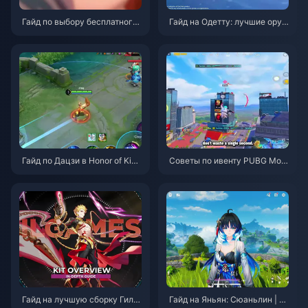
Гайд по выбору бесплатного
Гайд на Одетту: лучшие оруж
агента в ZZZ 3.1 | Август 202
ия, артефакты и команды | Ав
6
густ 2026
Гайд по Дацзи в Honor of King
Советы по ивенту PUBG Mobi
s: 10 главных трюков | Август
le «Человек-паук» | Август 2
2026
026
Гайд на лучшую сборку Гиль
Гайд на Яньян: Сюаньлин | А