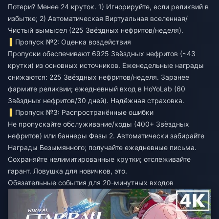
Потери? Менее 24 круток. 1) Игнорируйте, если реликвий в
избытке; 2) Автоматическая Виртуальная вселенная/
Чистый вымысел (225 Звёздных нефритов/неделя).
Пропуск №2: Оценка воздействия
Пропуски обеспечивают 6925 Звёздных нефритов (~43
крутки) из основных источников. Еженедельные награды
снижаются: 225 Звёздных нефритов/неделя. Заранее
фармите реликвии; ежедневный вход в HoYoLab (60
Звёздных нефритов/30 дней). Надёжная страховка.
Пропуск №3: Распространённые ошибки
Не пропускайте обслуживание/коды (400+ Звёздных
нефритов) или баннеры Фазы 2. Автоматически забирайте
Награды Безымянного; получайте ежедневные письма.
Сохраняйте нелимитированные крутки; отслеживайте
гарант. Ловушка для новичков, это.
Обязательные события для 20-минутных входов