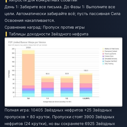
День 1: Заберите все письма. До Фазы 1: Выполните все
цели. Автоматически забирайте всё; пусть пассивная Сила
Освоения накапливается.
Сравнение наград: Пропуск против игры
Таблицы доходности Звёздного нефрита
Полная игра: 10405 Звёздных нефритов +25 Звёздных
пропусков = 80 круток. Пропуски стоят 3900 Звёздных
нефритов (24 крутки), но вы сохраняете 6925 Звёздных