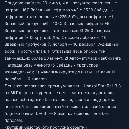
Придерживайтесь 20 минут, и вы получите ежедневные
награды (60 Звёздных нефритов x42 = 2520 Звёздных
нефритов), еженедельные (225 Звёздных нефритов +1
Звёздный пропуск x6 = 1350 Звёздных нефритов +6
Звёздных пропусков) — это базовые 6925 Звёздных
нефритов (~43 крутки). Дар Одиссеи добавляет 10
Звёздных пропусков (5 ноября — 16 декабря, 7-дневный
вход). Простой план: 1) Отказывайтесь от событий,
занимающих более 20 минут; 2) Автоматически забирайте
Награды Безымянного (5 Звёздных пропусков
еженедельно); 3) Максимизируйте до Фазы 1 (Далия 17
декабря — 6 января).
Дешёвая пополнение премиум-валюты Honkai Star Rail 3.8
на BitTopup: конкурентные цены, мгновенная доставка,
полное соблюдение безопасности, широкая поддержка
платежей, высоко оценённый пользовательский сервис
(оценка опыта 4.9/5). — Я ими пользовался; всё без
проблем.
Критерии безопасного пропуска событий