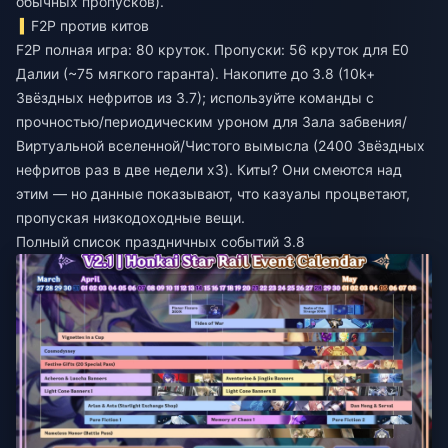
обычных пропусков).
F2P против китов
F2P полная игра: 80 круток. Пропуски: 56 круток для E0
Далии (~75 мягкого гаранта). Накопите до 3.8 (10k+
Звёздных нефритов из 3.7); используйте команды с
прочностью/периодическим уроном для Зала забвения/
Виртуальной вселенной/Чистого вымысла (2400 Звёздных
нефритов раз в две недели x3). Киты? Они смеются над
этим — но данные показывают, что казуалы процветают,
пропуская низкодоходные вещи.
Полный список праздничных событий 3.8