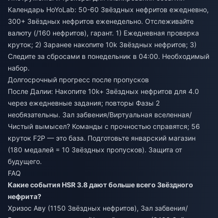
Календарь HoYoLab: 50-60 Звёздных нефритов ежедневно,
300+ Звёздных нефритов еженедельно. Отслеживайте
валюту (/160 нефритов), гарант. 1) Ежедневная проверка
круток; 2) Заранее накопите 10k Звёздных нефритов; 3)
Следите за сбросами в понедельник в 04:00. Необходимый
набор.
Долгосрочный прогресс после пропусков
После Далии: Накопите 10k+ Звёздных нефритов для 4.0
через ежедневные задания; повторы Фазы 2
необязательны. Зал забвения/Виртуальная вселенная/
Чистый вымысел? Команды с прочностью справятся; 56
круток F2P — это база. Подготовьте январский магазин
(180 медалей = 10 Звёздных пропусков). Защита от
будущего.
FAQ
Какие события HSR 3.8 дают больше всего Звёздного
нефрита?
Хризос Аву (1150 Звёздных нефритов), Зал забвения/