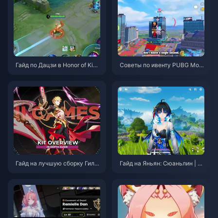
Гайд по Дацзи в Honor of King
Советы по ивенту PUBG Mobi
s: 10 главных трюков | Август
le «Человек-паук» | Август 2
2026
026
Гайд на лучшую сборку Гиль
Гайд на Яньян: Сюаньлин | А
гамеша в Honkai: Star Rail | А
вгуст 2026
вгуст 2026