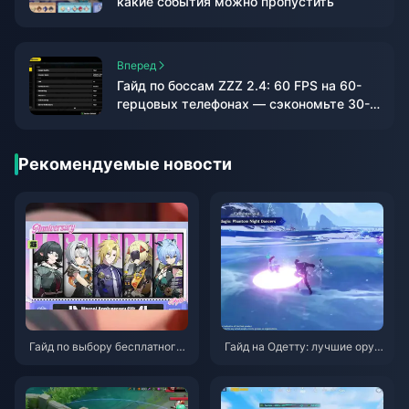
какие события можно пропустить
Вперед
Гайд по боссам ZZZ 2.4: 60 FPS на 60-
герцовых телефонах — сэкономьте 30-
45 минут
Рекомендуемые новости
Гайд по выбору бесплатного
Гайд на Одетту: лучшие оруж
агента в ZZZ 3.1 | Август 202
ия, артефакты и команды | Ав
6
густ 2026