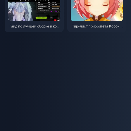
Гайд по лучшей сборке и ком
Тир-лист приоритета Короны
андам на Ремиэль (Remielle)
для 4-звездочных персонаж
| Июль 2026
ей в Genshin Impact | Июль 2
026