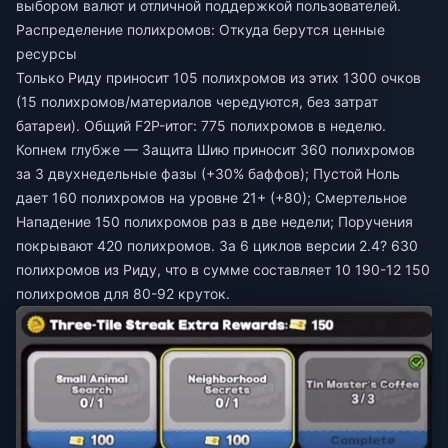
выбором валют и отличной поддержкой пользователей.
Распределение полихромов: Откуда берутся ценные
ресурсы
Только Риду приносит 105 полихромов из этих 1300 очков
(15 полихромов/материалов чередуются, без затрат
батареи). Общий F2P-итог: 775 полихромов в неделю.
Копнем глубже — Защита Шию приносит 360 полихромов
за 3 двухнедельные фазы (+30% баффов); Пустой Ноль
дает 160 полихромов на уровне 21+ (+80); Смертельное
Нападение 150 полихромов раз в две недели; Поручения
покрывают 420 полихромов. За 6 циклов версии 2.4? 630
полихромов из Риду, что в сумме составляет 10 190-12 150
полихромов для 80-92 круток.