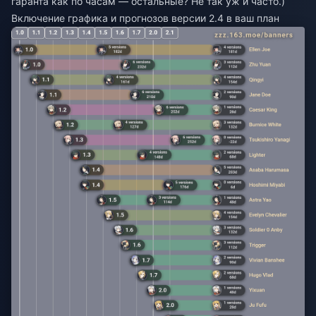
гаранта как по часам — остальные? Не так уж и часто.)
Включение графика и прогнозов версии 2.4 в ваш план