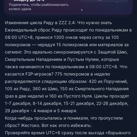
Поделитесь, чтобы разблокировать
колесо удачи.
Изменения цикла Риду в ZZZ 2.4: Что нужно знать
Еженедельный сброс Риду происходит по понедельникам в
08:00 UTC+8, принося 1300 очков через сетку за 105
полихромов — чередуя 15 полихромов или материалов за
сегмент. Это идеально синхронизируется с Защитой Шию,
Смертельным Нападением и Пустым Нулем, которые
также начинаются по понедельникам в 08:00 UTC+8. Что
касается F2P-игроков? 775 полихромов в неделю
распределяются следующим образом: 420 из Поручений,
105 из Риду, 360 из Шию, 150 из Смертельного Нападения
(раз в две недели) и 160 из Пустого Нуля. Циклы проходят
1-7 декабря, 8-14 декабря, 15-21 декабря, 22-28 декабря,
29 декабря - 4 января и 5 января.
Когда-нибудь просыпались и понимали, что пропустили
сброс? Жестоко. Вот как этого избежать:
Проверяйте время UTC+8 сразу после выхода «Взрывного