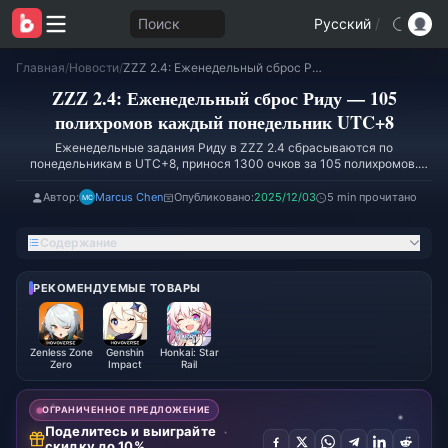
Поиск
Русский
/
Главная
/
Новости
/
ZZZ 2.4: Еженедельный сброс Риду — 105 полихромов каждый понедельник UTC+8
ZZZ 2.4: Еженедельный сброс Риду — 105
полихромов каждый понедельник UTC+8
Еженедельные задания Риду в ZZZ 2.4 сбрасываются по
понедельникам в UTC+8, принося 1300 очков за 105 полихромов.
Выполняйте ежедневные задания (кофе, скретч-карты, видеомагазин,
сетка Риду), занимающие менее 10 минут, а также еженедельные
Автор:
Marcus Chen
Опубликовано:
2025/12/03
5 min прочитано
задания, требующие 2-3 часа, чтобы получать стабильные 775
полихромов в неделю как F2P-игрок. Пройдите 6 циклов с 1 декабря
Содержание
по 5 января — это 80-92 крутки. Это пошаговое руководство поможет
вам не пропустить ни одного сброса.
РЕКОМЕНДУЕМЫЕ ТОВАРЫ
Zenless Zone
Genshin
Honkai: Star
Zero
Impact
Rail
ОГРАНИЧЕННОЕ ПРЕДЛОЖЕНИЕ
Поделитесь и выиграйте
скидку до 10%