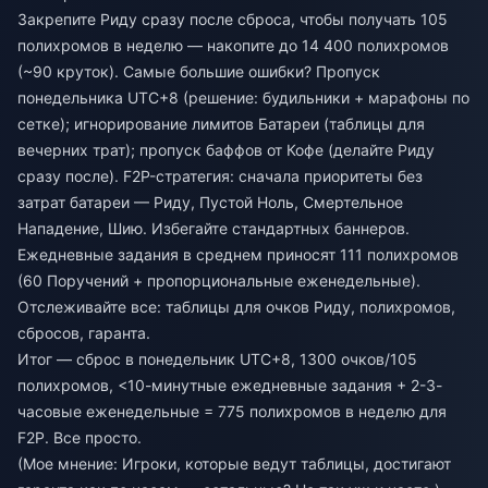
Закрепите Риду сразу после сброса, чтобы получать 105
полихромов в неделю — накопите до 14 400 полихромов
(~90 круток). Самые большие ошибки? Пропуск
понедельника UTC+8 (решение: будильники + марафоны по
сетке); игнорирование лимитов Батареи (таблицы для
вечерних трат); пропуск баффов от Кофе (делайте Риду
сразу после). F2P-стратегия: сначала приоритеты без
затрат батареи — Риду, Пустой Ноль, Смертельное
Нападение, Шию. Избегайте стандартных баннеров.
Ежедневные задания в среднем приносят 111 полихромов
(60 Поручений + пропорциональные еженедельные).
Отслеживайте все: таблицы для очков Риду, полихромов,
сбросов, гаранта.
Итог — сброс в понедельник UTC+8, 1300 очков/105
полихромов, <10-минутные ежедневные задания + 2-3-
часовые еженедельные = 775 полихромов в неделю для
F2P. Все просто.
(Мое мнение: Игроки, которые ведут таблицы, достигают