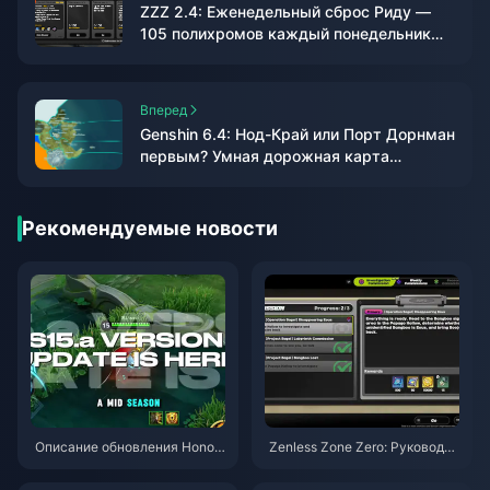
ZZZ 2.4: Еженедельный сброс Риду —
105 полихромов каждый понедельник
UTC+8
Вперед
Genshin 6.4: Нод-Край или Порт Дорнман
первым? Умная дорожная карта
исследования
Рекомендуемые новости
Описание обновления Honor
Zenless Zone Zero: Руководст
of Kings S15.a | Август 2026
во по операции «Бейгл» | Авг
уст 2026