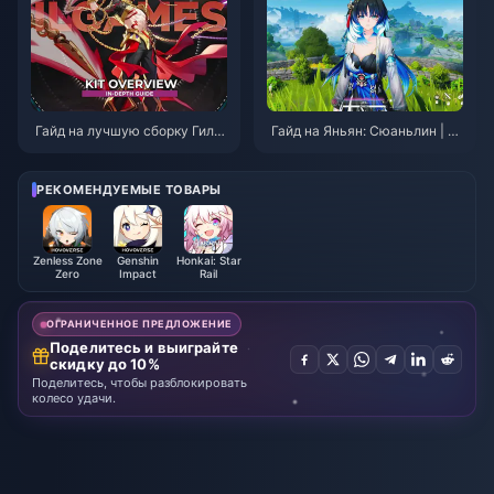
Гайд на лучшую сборку Гиль
Гайд на Яньян: Сюаньлин | А
гамеша в Honkai: Star Rail | А
вгуст 2026
вгуст 2026
РЕКОМЕНДУЕМЫЕ ТОВАРЫ
Zenless Zone
Genshin
Honkai: Star
Zero
Impact
Rail
ОГРАНИЧЕННОЕ ПРЕДЛОЖЕНИЕ
Поделитесь и выиграйте
скидку до 10%
Поделитесь, чтобы разблокировать
колесо удачи.