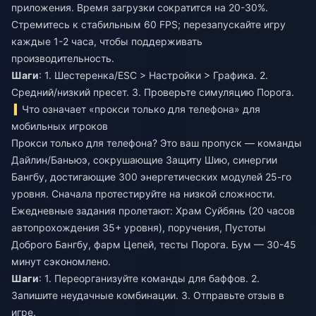
приложения. Время загрузки сократится на 20-30%.
Стремитесь к стабильным 60 FPS; перезапускайте игру
каждые 1-2 часа, чтобы поддерживать
производительность.
Шаги
: 1. Шестеренка/ESC > Настройки > Графика. 2.
Средний/низкий пресет. 3. Проверьте симуляцию Порога.
Что означает «прокси только для телефона» для
мобильных игроков
Прокси только для телефона? Это ваш пропуск — команды
Дайлин/Баньюэ, сокрушающие Защиту Шию, синергии
Бангбу, достигающие 300 энергетических модулей 25-го
уровня. Сначала протестируйте на низкой сложности.
Ежедневные задания пролетают: Храм Суйбянь (20 часов
автопрохождения 35+ уровня), поручения, Пустоты
Доброго Бангбу, фарм Цепей, тесты Порога. Бум — 30-45
минут сэкономлено.
Шаги
: 1. Переорганизуйте команды для баффов. 2.
Запишите неудачные комбинации. 3. Отправьте отзыв в
игре.