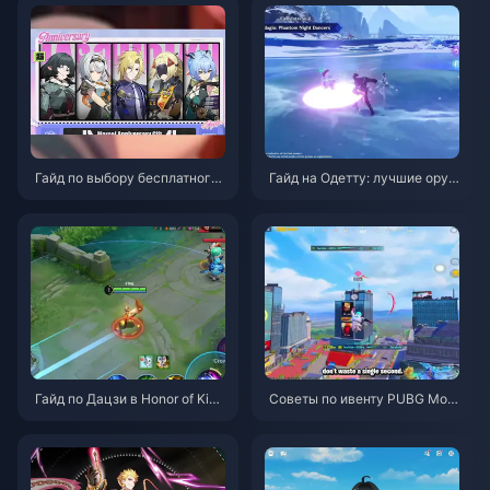
Гайд по выбору бесплатного
Гайд на Одетту: лучшие оруж
агента в ZZZ 3.1 | Август 202
ия, артефакты и команды | Ав
6
густ 2026
Гайд по Дацзи в Honor of King
Советы по ивенту PUBG Mobi
s: 10 главных трюков | Август
le «Человек-паук» | Август 2
2026
026