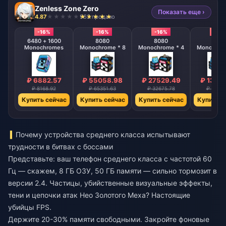
Zenless Zone Zero
Показать еще ›
4.87
963 продано
-16%
-16%
-16%
-16%
6480 + 1600
8080
8080
808
Monochromes
Monochrome * 8
Monochrome * 4
Monochrom
₽ 6882.57
₽ 55058.98
₽ 27529.49
₽ 1376
₽ 8168.92
₽ 65351.63
₽ 32675.78
₽ 16337
Купить сейчас
Купить сейчас
Купить сейчас
Купить с
Почему устройства среднего класса испытывают
трудности в битвах с боссами
Представьте: ваш телефон среднего класса с частотой 60
Гц — скажем, 8 ГБ ОЗУ, 50 ГБ памяти — сильно тормозит в
версии 2.4. Частицы, убийственные визуальные эффекты,
тени и цепочки атак Нео Золотого Меха? Настоящие
убийцы FPS.
Держите 20-30% памяти свободными. Закройте фоновые