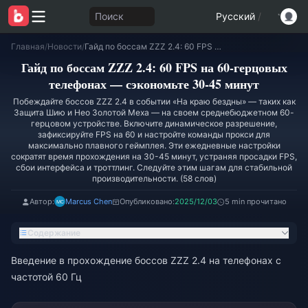
Поиск
Русский
/
Главная
/
Новости
/
Гайд по боссам ZZZ 2.4: 60 FPS на 60-герцовых телефонах — сэкономьте 30-45 минут
Гайд по боссам ZZZ 2.4: 60 FPS на 60-герцовых
телефонах — сэкономьте 30-45 минут
Побеждайте боссов ZZZ 2.4 в событии «На краю бездны» — таких как
Защита Шию и Нео Золотой Меха — на своем среднебюджетном 60-
герцовом устройстве. Включите динамическое разрешение,
зафиксируйте FPS на 60 и настройте команды прокси для
максимально плавного геймплея. Эти ежедневные настройки
сократят время прохождения на 30-45 минут, устраняя просадки FPS,
сбои интерфейса и троттлинг. Следуйте этим шагам для стабильной
производительности. (58 слов)
Автор:
Marcus Chen
Опубликовано:
2025/12/03
5 min прочитано
Содержание
Введение в прохождение боссов ZZZ 2.4 на телефонах с
частотой 60 Гц