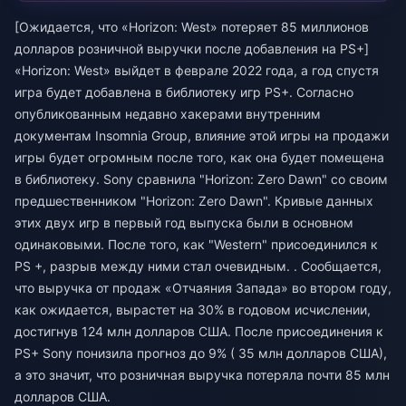
[Ожидается, что «Horizon: West» потеряет 85 миллионов
долларов розничной выручки после добавления на PS+]
«Horizon: West» выйдет в феврале 2022 года, а год спустя
игра будет добавлена ​​в библиотеку игр PS+. Согласно
опубликованным недавно хакерами внутренним
документам Insomnia Group, влияние этой игры на продажи
игры будет огромным после того, как она будет помещена
в библиотеку. Sony сравнила "Horizon: Zero Dawn" со своим
предшественником "Horizon: Zero Dawn". Кривые данных
этих двух игр в первый год выпуска были в основном
одинаковыми. После того, как "Western" присоединился к
PS +, разрыв между ними стал очевидным. . Сообщается,
что выручка от продаж «Отчаяния Запада» во втором году,
как ожидается, вырастет на 30% в годовом исчислении,
достигнув 124 млн долларов США. После присоединения к
PS+ Sony понизила прогноз до 9% ( 35 млн долларов США),
а это значит, что розничная выручка потеряла почти 85 млн
долларов США.