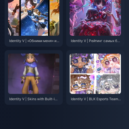
Identity V | «Обними меня» и д
Identity V | Рейтинг самых бы
ругие эмоции возвращаются
стрых вторых лимитированн
после завтрашнего обновлен
ых скинов: кто получил свой
ия!
второй лимитированный скин
быстрее всех?
Identity V | Skins with Built-in
Identity V | BLK Esports Team
Skill Effects — No Accessories
Character Art Revealed — Exq
Needed!
uisite Details on Accessories a
nd Costumes!