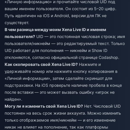
«Личную информацию» и прочитайте числовой UID под
вашим именем пользователя. Он состоит из 5–20 цифр.
Путь идентичен на iOS и Android, версии для ПК не
существует.
В чем разница между моим Xena Live ID и именем
пользователя?
UID — это постоянная числовая строка; имя
пользователя/никнейм — это редактируемый текст. Только
UID работает для пополнения — никнейм и Show ID
отклоняются, согласно официальной странице Codashop.
Как скопировать свой Xena Live ID?
Нажмите и
удерживайте номер или нажмите кнопку копирования в
«Личной информации», затем сделайте скриншот для
подстраховки. На iOS проверьте наличие пробела в конце
после вставки — это может вызвать ошибку «игрок не
найден».
Могу ли я изменить свой Xena Live ID?
Нет. Числовой UID
постоянен на весь срок жизни аккаунта. Можно изменить
только отображаемое имя/никнейм — и его изменение
никак не влияет на пополнение, так как платформы