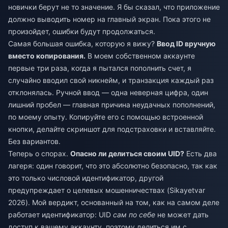
новички берут не то значение. Я бы сказал, что приложение
должно выводить номер на главный экран. Пока этого не
произойдет, ошибки будут продолжаться.
Самая большая ошибка, которую я вижу?
Ввод ID вручную
вместо копирования.
В моем собственном аккаунте
первые три раза, когда я пытался пополнить счет, я
случайно вводил свой никнейм, и транзакция каждый раз
отклонялась. Ручной ввод — одна неверная цифра, один
лишний пробел — главная причина неудачных пополнений,
по моему опыту. Копируйте его с помощью встроенной
кнопки, делайте скриншот для подстраховки и вставляйте.
Без вариантов.
Теперь о спорах.
Опасно ли делиться своим UID?
Есть два
лагеря: один говорит, что это абсолютно безопасно, так как
это только числовой идентификатор, другой
предупреждает о целевых мошенничествах (Sikayetvar
2026). Мой вердикт, основанный на том, как на самом деле
работает идентификатор: UID
сам по себе
не может дать
доступ к вашему аккаунту, поэтому делиться им с