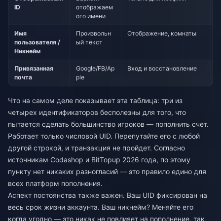
ID
отображаем
с
ого имени
Имя
Произвольн
Отображение, комнаты
Д
пользователя /
ый текст
п
Никнейм
Привязанная
Google/FB/Ap
Вход и восстановление
Д
почта
ple
Что на самом деле показывает эта таблица: три из
четырех идентификаторов бесполезны для того, что
пытается сделать большинство игроков — пополнить счет.
Работает только числовой UID. Перепутайте его с любой
другой строкой, и транзакция не пройдет. Согласно
источникам Codashop и BitTopup 2026 года, по этому
пункту нет никаких разногласий — это правило едино для
всех платформ пополнения.
Аспект постоянства также важен. Ваш UID фиксирован на
весь срок жизни аккаунта. Ваш никнейм? Меняйте его
когда угодно — это никак не повлияет на пополнение, так