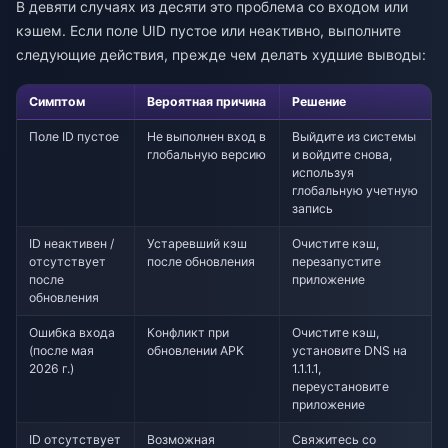
В девяти случаях из десяти это проблема со входом или
кэшем. Если поле UID пустое или неактивно, выполните
следующие действия, прежде чем делать худшие выводы:
Симптом
Вероятная причина
Решение
Поле ID пустое
Не выполнен вход в
Выйдите из системы
глобальную версию
и войдите снова,
используя
глобальную учетную
запись
ID неактивен /
Устаревший кэш
Очистите кэш,
отсутствует
после обновления
перезапустите
после
приложение
обновления
Ошибка входа
Конфликт при
Очистите кэш,
(после мая
обновлении APK
установите DNS на
2026 г.)
1.1.1.1,
переустановите
приложение
ID отсутствует
Возможная
Свяжитесь со