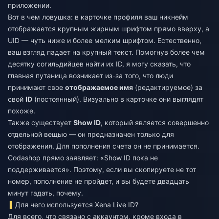
приложении.
Вот в чем ловушка: в карточке профиля ваш никнейм
отображается крупным жирным шрифтом прямо вверху, а
UID — чуть ниже и более мелким шрифтом. Естественно,
ваш взгляд падает на крупный текст. Помогнув более чем
десятку согильдийцев найти их ID, я могу сказать, что
главная путаница возникает из-за того, что люди
принимают свое
отображаемое имя
(редактируемое) за
свой
ID
(постоянный). Визуально в карточке они выглядят
похоже.
Также существует
Show ID
, который является совершенно
отдельной вещью — он предназначен только для
отображения. Для пополнения счета он не принимается.
Codashop прямо заявляет: «Show ID пока не
поддерживается». Поэтому, если вы скопируете не тот
номер, пополнение не пройдет, и вы будете двадцать
минут гадать, почему.
Для чего используется Xena Live ID?
Для всего, что связано с аккаунтом, кроме входа в