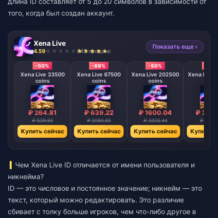
длина ID составляет от 5 до 20 символов в зависимости от
того, когда был создан аккаунт.
Xena Live
Показать еще ›
4.59
645 продано
-50%
-69%
-50%
-50
Xena Live 33500
Xena Live 67500
Xena Live 202500
Xena Live 
coins
coins
coins
coin
₽ 264.81
₽ 639.22
₽ 1600.04
₽ 3214
₽ 529.93
₽ 2093.65
₽ 3203.44
₽ 6435
Купить сейчас
Купить сейчас
Купить сейчас
Купить с
Чем Xena Live ID отличается от имени пользователя и
никнейма?
ID — это числовое и постоянное значение; никнейм — это
текст, который можно редактировать. Это различие
сбивает с толку больше игроков, чем что-либо другое в