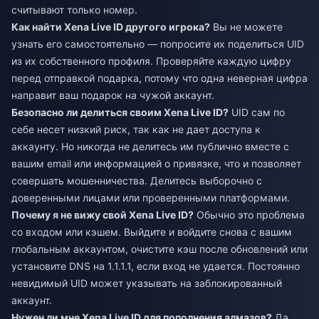
считывают только номер.
Как найти Xena Live ID другого игрока?
Вы не можете
узнать его самостоятельно — попросите их поделиться UID
из их собственного профиля. Проверяйте каждую цифру
перед отправкой подарка, потому что одна неверная цифра
направит ваш подарок на чужой аккаунт.
Безопасно ли делиться своим Xena Live ID?
UID сам по
себе несет низкий риск, так как не дает доступа к
аккаунту. Но никогда не делитесь им публично вместе с
вашим email или информацией о привязке, что и позволяет
совершать мошенничества. Делитесь выборочно с
доверенными лицами или проверенными платформами.
Почему я не вижу свой Xena Live ID?
Обычно это проблема
со входом или кэшем. Выйдите и войдите снова с вашим
глобальным аккаунтом, очистите кэш после обновлений или
установите DNS на 1.1.1.1, если вход не удается. Постоянно
невидимый UID может указывать на заблокированный
аккаунт.
Нужен ли мне Xena Live ID для пополнения алмазов?
Да.