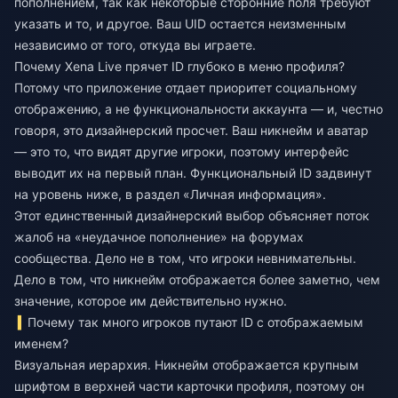
пополнением, так как некоторые сторонние поля требуют
указать и то, и другое. Ваш UID остается неизменным
независимо от того, откуда вы играете.
Почему Xena Live прячет ID глубоко в меню профиля?
Потому что приложение отдает приоритет социальному
отображению, а не функциональности аккаунта — и, честно
говоря, это дизайнерский просчет. Ваш никнейм и аватар
— это то, что видят другие игроки, поэтому интерфейс
выводит их на первый план. Функциональный ID задвинут
на уровень ниже, в раздел «Личная информация».
Этот единственный дизайнерский выбор объясняет поток
жалоб на «неудачное пополнение» на форумах
сообщества. Дело не в том, что игроки невнимательны.
Дело в том, что никнейм отображается более заметно, чем
значение, которое им действительно нужно.
Почему так много игроков путают ID с отображаемым
именем?
Визуальная иерархия. Никнейм отображается крупным
шрифтом в верхней части карточки профиля, поэтому он