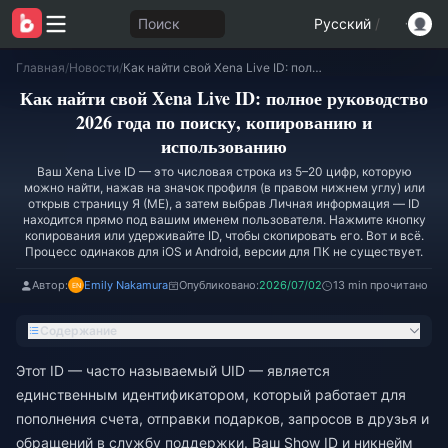
Поиск
Русский
/
Главная
/
Новости
/
Как найти свой Xena Live ID: полное руководство 2026 года по поиску, копированию и использованию
Как найти свой Xena Live ID: полное руководство
2026 года по поиску, копированию и
использованию
Ваш Xena Live ID — это числовая строка из 5–20 цифр, которую
можно найти, нажав на значок профиля (в правом нижнем углу) или
открыв страницу Я (ME), а затем выбрав Личная информация — ID
находится прямо под вашим именем пользователя. Нажмите кнопку
копирования или удерживайте ID, чтобы скопировать его. Вот и всё.
Процесс одинаков для iOS и Android, версии для ПК не существует.
Автор:
Emily Nakamura
Опубликовано:
2026/07/02
13 min прочитано
Содержание
Этот ID — часто называемый UID — является
единственным идентификатором, который работает для
пополнения счета, отправки подарков, запросов в друзья и
обращений в службу поддержки. Ваш Show ID и никнейм