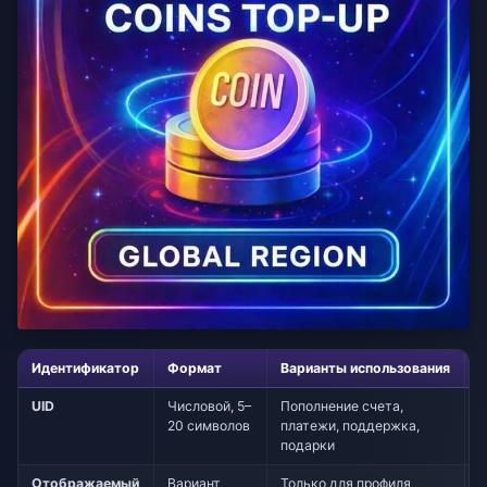
Идентификатор
Формат
Варианты использования
Б
UID
Числовой, 5–
Пополнение счета,
М
20 символов
платежи, поддержка,
п
подарки
ц
Отображаемый
Вариант
Только для профиля
Н