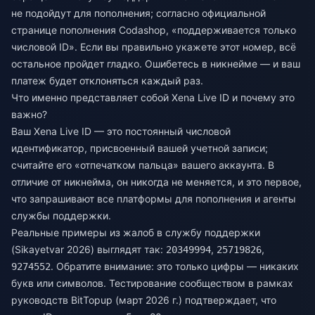
не подойдут для пополнения; согласно официальной
странице пополнения Codashop, «поддерживается только
числовой ID». Если вы правильно укажете этот номер, всё
остальное пройдет гладко. Ошибетесь в никнейме — и ваш
платеж будет отклоняться каждый раз.
Что именно представляет собой Xena Live ID и почему это
важно?
Ваш Xena Live ID — это постоянный числовой
идентификатор, присвоенный вашей учетной записи;
считайте его «отпечатком пальца» вашего аккаунта. В
отличие от никнейма, он никогда не меняется, и это первое,
что запрашивают все платформы для пополнения и агенты
службы поддержки.
Реальные примеры из жалоб в службу поддержки
(Sikayetvar 2026) выглядят так:
,
,
20349994
25719826
. Обратите внимание: это только цифры — никаких
9274552
букв или символов. Тестирование сообществом в рамках
руководств BitTopup (март 2026 г.) подтверждает, что