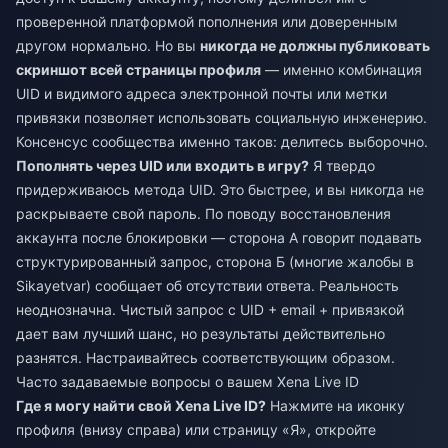
проверенной платформой пополнения или доверенным
другом нормально. Но вы
никогда не должны публиковать
скриншот всей страницы профиля
— именно комбинация
UID и видимого адреса электронной почты или метки
привязки позволяет использовать социальную инженерию.
Консенсус сообщества именно таков: делитесь выборочно.
Пополнять через UID или входить в игру?
Я твердо
придерживаюсь метода UID. Это быстрее, и вы никогда не
раскрываете свой пароль. По поводу восстановления
аккаунта после блокировки — сторона А говорит подавать
структурированный запрос, сторона Б (многие жалобы в
Sikayetvar) сообщает об отсутствии ответа. Реальность
неоднозначна. Чистый запрос с UID + email + привязкой
дает вам лучший шанс, но результаты действительно
разнятся. Настраивайтесь соответствующим образом.
Часто задаваемые вопросы о вашем Xena Live ID
Где я могу найти свой Xena Live ID?
Нажмите на иконку
профиля (внизу справа) или страницу «Я», откройте