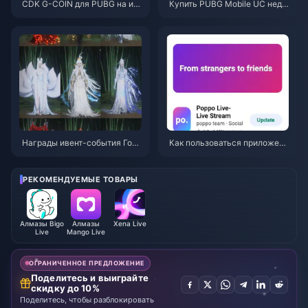
CDK G-COIN для PUBG на ию
Купить PUBG Mobile UC недо
нь 2026 года: стоит ли двойн
рого для коллаборации с «На
ая акция за $91.43 своих ден
руто Шиппуден» (июль 2026):
ег?
стоимость, лучшие наборы и
безопасное пополнение
Награды ивент-события Горн
Как пользоваться приложени
ая осень в Where Winds Meet
ем Poppo Live: Полное руков
(июль 2026 г.): полный списо
одство для новичков | Июль
к, валюта и приоритеты
2026
РЕКОМЕНДУЕМЫЕ ТОВАРЫ
Алмазы Bigo
Алмазы
Xena Live
Live
Mango Live
ОГРАНИЧЕННОЕ ПРЕДЛОЖЕНИЕ
Поделитесь и выиграйте
скидку до 10%
Поделитесь, чтобы разблокировать