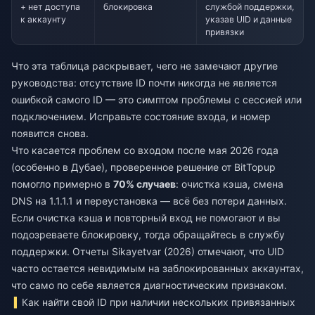
+ нет доступа
блокировка
службой поддержки,
к аккаунту
указав UID и данные
привязки
Что эта таблица раскрывает, чего не замечают другие
руководства: отсутствие ID почти никогда не является
ошибкой самого ID — это симптом проблемы с сессией или
подключением. Исправьте состояние входа, и номер
появится снова.
Что касается проблем со входом после мая 2026 года
(особенно в Дубае), проверенное решение от BitTopup
помогло примерно в
70% случаев
: очистка кэша, смена
DNS на 1.1.1.1 и переустановка — всё без потери данных.
Если очистка кэша и повторный вход не помогают и вы
подозреваете блокировку, тогда обращайтесь в службу
поддержки. Отчеты Sikayetvar (2026) отмечают, что UID
часто остается невидимым на заблокированных аккаунтах,
что само по себе является диагностическим признаком.
Как найти свой ID при наличии нескольких привязанных