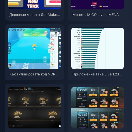
Дешевые монеты StarMaker
Монеты MICO Live в MENA по
для прослушиваний Superno
сле версии v5.2: самые выго
vaX 2026 (скидка 12-23%)
дные предложения 2026
Как активировать код NCRCK
Приложение Taka Live 1.2.11
YT8EF для получения беспла
быстро разряжает батарею п
тных монет Эгги (авг. 2026)
осле обновления в июле 202
6 года? Причины и способы р
ешения