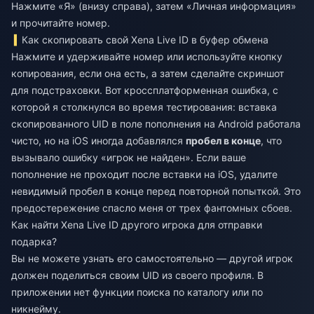
Нажмите «Я» (внизу справа), затем «Личная информация»
и прочитайте номер.
Как скопировать свой Xena Live ID в буфер обмена
Нажмите и удерживайте номер или используйте кнопку
копирования, если она есть, а затем сделайте скриншот
для подстраховки. Вот кроссплатформенная ошибка, с
которой я столкнулся во время тестирования: вставка
скопированного UID в поле пополнения на Android работала
чисто, но на iOS иногда добавлялся
пробел в конце
, что
вызывало ошибку «игрок не найден». Если ваше
пополнение не проходит после вставки на iOS, удалите
невидимый пробел в конце перед повторной попыткой. Это
предостережение спасло меня от трех фантомных сбоев.
Как найти Xena Live ID другого игрока для отправки
подарка?
Вы не можете узнать его самостоятельно — другой игрок
должен поделиться своим UID из своего профиля. В
приложении нет функции поиска по каталогу или по
никнейму.