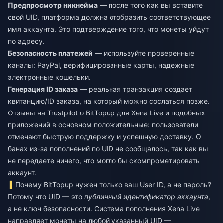
Предпросмотр никнейма
— после того как вы вставите
свой UID, платформа должна отобразить соответствующее
имя аккаунта. Это подтверждение того, что монеты уйдут
по адресу.
Безопасность платежей
— используйте проверенные
каналы: PayPal, верифицированные карты, надежные
электронные кошельки.
Генерация ID заказа
— реальная транзакция создает
квитанцию/ID заказа, на который можно сослаться позже.
Отзывы на Trustpilot о BitTopup для Xena Live и подобных
приложений в основном положительные: пользователи
отмечают быструю поддержку и успешную доставку. О
банах из-за пополнений по UID не сообщалось, так как вы
не передаете ничего, что могло бы скомпрометировать
аккаунт.
Почему BitTopup нужен только ваш User ID, а не пароль?
Потому что UID — это
публичный идентификатор аккаунта
,
а не ключ безопасности. Система пополнения Xena Live
направляет монеты на любой указанный UID —