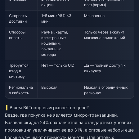
акции)
платформы)
Скорость
1–5 мин (98% <3
Мгновенно
доставки
мин)
Способы
PayPal, карты,
Только через аккаунт
оплаты
электронные
магазина приложений
кошельки,
локальные
методы
Требуется
Нет — только UID
Да — полный доступ к
вход в
аккаунту
систему
Региональна
Высокая
Низкая в ограниченных
я гибкость
регионах
В чем BitTopup выигрывает по цене?
Везде, где покупка не является микро-транзакцией.
Базовая скидка 24% сохраняется на стандартных уровнях,
промоакции увеличивают ее до 31%, а оптовые наборы еще
больше улучшают стоимость монеты. Для оптовых