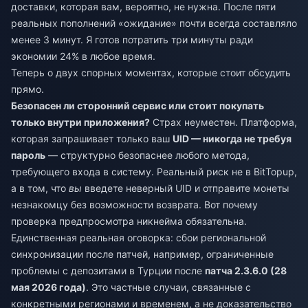
доставки, которая вам, вероятно, не нужна. После пяти
реальных пополнений «ожидание» почти всегда составляло
менее 3 минут. Я готов потратить три минуты ради
экономии 24% в любое время.
Теперь о двух спорных моментах, которые стоит обсудить
прямо.
Безопасен ли сторонний сервис или стоит покупать
только внутри приложения?
Страх неуместен. Платформа,
которая запрашивает только ваш
UID — никогда не требуя
пароль
— структурно безопаснее любого метода,
требующего входа в систему. Реальный риск не в BitTopup,
а в том, что
вы
введете неверный UID и отправите монеты
незнакомцу без возможности возврата. Вот почему
проверка предпросмотра никнейма обязательна.
Единственная реальная оговорка: сбои региональной
синхронизации после патчей, например, ограниченные
проблемы с депозитами в Турции после
патча 2.3.6.0 (28
мая 2026 года)
. Это частные случаи, связанные с
конкретными регионами и временем, а не доказательство