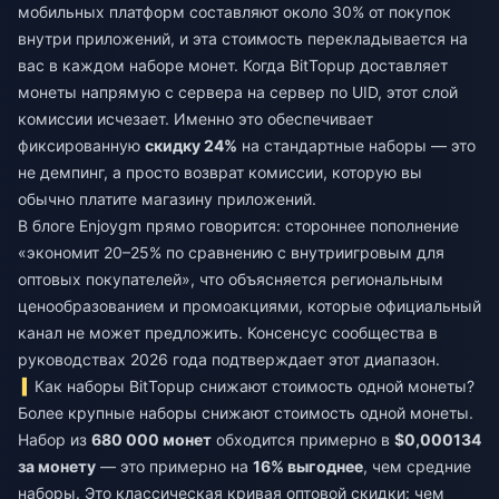
мобильных платформ составляют около 30% от покупок
внутри приложений, и эта стоимость перекладывается на
вас в каждом наборе монет. Когда BitTopup доставляет
монеты напрямую с сервера на сервер по UID, этот слой
комиссии исчезает. Именно это обеспечивает
фиксированную
скидку 24%
на стандартные наборы — это
не демпинг, а просто возврат комиссии, которую вы
обычно платите магазину приложений.
В блоге Enjoygm прямо говорится: стороннее пополнение
«экономит 20–25% по сравнению с внутриигровым для
оптовых покупателей», что объясняется региональным
ценообразованием и промоакциями, которые официальный
канал не может предложить. Консенсус сообщества в
руководствах 2026 года подтверждает этот диапазон.
Как наборы BitTopup снижают стоимость одной монеты?
Более крупные наборы снижают стоимость одной монеты.
Набор из
680 000 монет
обходится примерно в
$0,000134
за монету
— это примерно на
16% выгоднее
, чем средние
наборы. Это классическая кривая оптовой скидки: чем