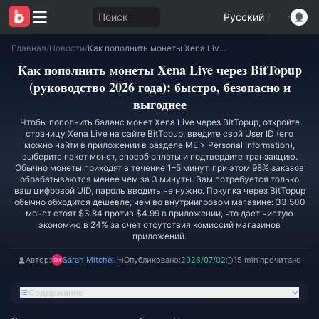
Поиск
Русский
/
Главная
/
Новости
/
Как пополнить монеты Xena Live через BitTopup (руководство 2026 года): быстро, безопасно и выгоднее
Как пополнить монеты Xena Live через BitTopup
(руководство 2026 года): быстро, безопасно и
выгоднее
Чтобы пополнить баланс монет Xena Live через BitTopup, откройте
страницу Xena Live на сайте BitTopup, введите свой User ID (его
можно найти в приложении в разделе ME > Personal Information),
выберите пакет монет, способ оплаты и подтвердите транзакцию.
Обычно монеты приходят в течение 1–5 минут, при этом 98% заказов
обрабатываются менее чем за 3 минуты. Вам потребуется только
ваш цифровой UID, пароль вводить не нужно. Покупка через BitTopup
обычно обходится дешевле, чем во внутриигровом магазине: 33 500
монет стоят $3.84 против $4.99 в приложении, что дает чистую
экономию в 24% за счет отсутствия комиссий магазинов
приложений.
Автор:
Sarah Mitchell
Опубликовано:
2026/07/02
15 min прочитано
Содержание