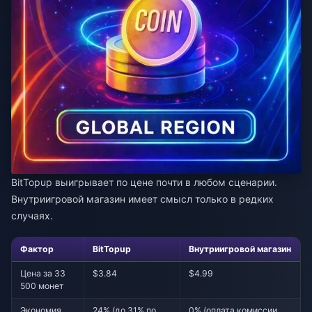
BitTopup выигрывает по цене почти в любом сценарии.
Внутриигровой магазин имеет смысл только в редких
случаях.
Фактор
BitTopup
Внутриигровой магазин
Цена за 33
$3.84
$4.99
500 монет
Экономия
24% (до 31% по
0% (оплата комиссии