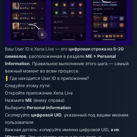
Ваш User ID в Xena Live — это
цифровая строка из 5–20
символов
, расположенная в разделе
ME > Personal
Information
. Правильное выполнение этого шага — самый
важный момент во всем процессе.
Где находится User ID в приложении?
Следуйте этому пути:
Откройте приложение Xena Live
Нажмите
ME
(внизу справа)
Выберите
Personal Information
Скопируйте
цифровой UID
, указанный под вашим именем
пользователя
Важная деталь: копируйте именно цифровой UID,
а не
"Show ID"
. Это не всегда одно и то же поле, и