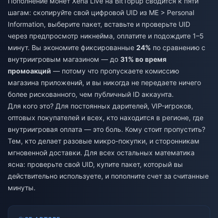
Пополнение монет Xena Live на BitTopup сводится к пяти
шагам: скопируйте свой цифровой UID из ME > Personal
Information, выберите пакет, вставьте и проверьте UID
через предпросмотр никнейма, оплатите и подождите 1–5
минут. Вы экономите фиксированные
24%
по сравнению с
внутриигровым магазином — до
31% во время
промоакций
— потому что пропускаете комиссию
магазина приложений, и вы никогда не передаете ничего
более рискованного, чем публичный ID аккаунта.
Для кого это? Для постоянных дарителей, VIP-игроков,
оптовых покупателей и всех, кто находится в регионе, где
внутриигровая оплата — это боль. Кому стоит пропустить?
Тем, кто делает разовые микро-покупки, и сторонникам
мгновенной доставки. Для всех остальных математика
ясна: проверьте свой UID, купите пакет, который вы
действительно используете, и пополните счет за считанные
минуты.