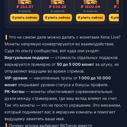
₽ 264.81
₽ 639.22
₽ 1600.04
₽ 3214
₽ 529.93
₽ 2093.65
₽ 3203.44
₽ 6435
Купить сейчас
Купить сейчас
Купить сейчас
Купить с
Что на самом деле можно делать с монетами Xena Live?
Монеты напрямую конвертируются во взаимодействие.
Судя по опыту сообщества, вот куда они уходят:
Виртуальные подарки
— стоимость отдельных подарков
варьируется примерно от
50 до 5 000 монет
за штуку, их
отправляют ведущим во время стримов.
VIP-уровни
— накопленные траты от
1 000 до 10 000
монет
открывают уровни статуса и бонусы профиля.
PK-битвы
— монеты обеспечивают соревновательные
дуэли между стримерами, где ваш вклад влияет на счет.
Так что монеты — это не просто украшение. Это механизм,
который поднимает вас в иерархии комнаты и помогает
ведущему заметить ваше имя.
Почему игроки выбирают BitTopup вместо