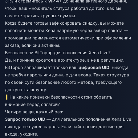
31% и стремитесь к
VIP 4+
до начала активного дарения,
чтобы ваш множитель статуса работал до того, как вы
начнете тратить крупные суммы.
Когда будете готовы зафиксировать скидку, вы можете
пополнить монеты Xena
напрямую через выбор пакета —
промоакции применяются автоматически при оформлении
заказа, если они активны.
Безопасен ли BitTopup для пополнения Xena Live?
Да, и причина кроется в архитектуре, а не в репутации.
BitTopup запрашивает только ваш
цифровой UID
, никогда
не требуя пароль или данные для входа. Такая структура
по своей сути безопаснее любого метода, требующего
доступа к аккаунту.
На какие признаки безопасности стоит обратить
внимание перед оплатой?
Четыре вещи, каждый раз:
Запрос только UID
— для легального пополнения Xena Live
никогда не нужен пароль. Если сайт просит данные для
входа, уходите.