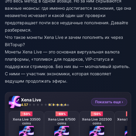
Это весь метод в одном абзаце. Но за ним скрываются
важные нюансы: где именно достигается экономия, где она
незаметно исчезает и какой один шаг проверки
предотвращает почти все неудачные пополнения. Давайте
разберемся.
Что такое монеты Xena Live и зачем пополнять их через
BitTopup?
Монеты Xena Live — это основная виртуальная валюта
платформы, «топливо» для подарков, VIP-статуса и
поддержки стримеров. Без них вы — молчаливый зритель.
С ними — участник экономики, которая позволяет
ведущим продолжать эфиры.
Xena Live
Показать еще ›
4.57
603 продано
-50%
-69%
-50%
-50
Xena Live 33500
Xena Live 67500
Xena Live 202500
Xena Live 
coins
coins
coins
coin