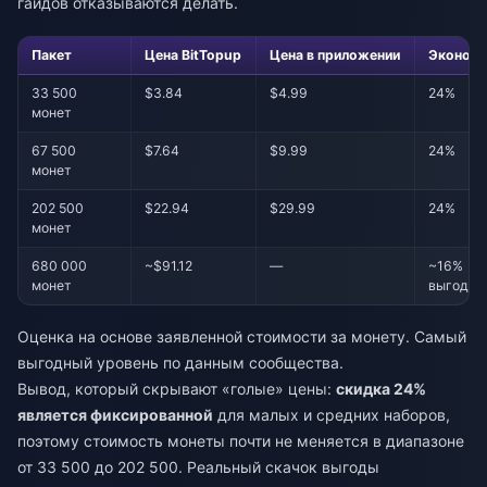
гайдов отказываются делать.
Пакет
Цена BitTopup
Цена в приложении
Эконом
33 500
$3.84
$4.99
24%
монет
67 500
$7.64
$9.99
24%
монет
202 500
$22.94
$29.99
24%
монет
680 000
~$91.12
—
~16%
монет
выгодне
Оценка на основе заявленной стоимости за монету. Самый
выгодный уровень по данным сообщества.
Вывод, который скрывают «голые» цены:
скидка 24%
является фиксированной
для малых и средних наборов,
поэтому стоимость монеты почти не меняется в диапазоне
от 33 500 до 202 500. Реальный скачок выгоды