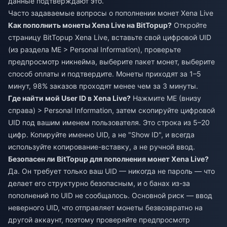
данные подтверждают это.
Часто задаваемые вопросы о пополнении монет Xena Live
Как пополнить монеты Xena Live на BitTopup?
Откройте
страницу BitTopup Xena Live, вставьте свой цифровой UID
(из раздела ME > Personal Information), проверьте
предпросмотр никнейма, выберите пакет монет, выберите
способ оплаты и подтвердите. Монеты приходят за 1–5
минут, 98% заказов проходят менее чем за 3 минуты.
Где найти мой User ID в Xena Live?
Нажмите ME (внизу
справа) > Personal Information, затем скопируйте цифровой
UID под вашим именем пользователя. Это строка из 5–20
цифр. Копируйте именно UID, а не "Show ID", и всегда
используйте копирование-вставку, а не ручной ввод.
Безопасен ли BitTopup для пополнения монет Xena Live?
Да. Он требует только ваш UID — никогда не пароль — что
делает его структурно безопасным, и о банах из-за
пополнений по UID не сообщалось. Основной риск — ввод
неверного UID, что отправляет монеты безвозвратно на
другой аккаунт, поэтому проверяйте предпросмотр