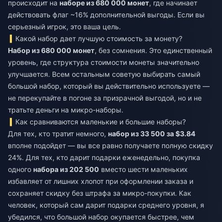
происходит на
наборе из 680 000 монет
, где начинает
действовать флаг ~16% дополнительной выгоды. Если вы
серьезный игрок, это ваша цель.
Какой набор дает лучшую стоимость за монету?
Набор из 680 000 монет
, без сомнения. Это единственный
уровень, где структура стоимости монеты значительно
улучшается. Всем остальным советую выбирать самый
большой набор, который вы действительно используете —
не перекупайте в погоне за призрачной выгодой, но и не
тратьте деньги на микро-наборы.
Как сравниваются маленькие и большие наборы?
Для тех, кто тратит немного,
набор из 33 500 за $3.84
вполне подойдет — вы все равно получаете полную скидку
24%. Для тех, кто дарит подарки еженедельно, покупка
одного
набора из 202 500
вместо шести маленьких
избавляет от лишних хлопот при оформлении заказа и
сохраняет скидку без штрафа за микро-покупки. Как
человек, который сам дарит подарки среднего уровня, я
убедился, что большой набор окупается быстрее, чем