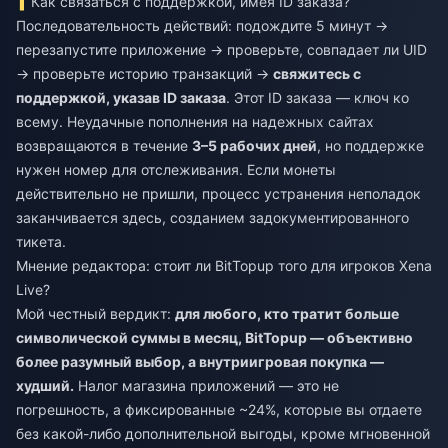
Как связаться с поддержкой, имея ID заказа?
Последовательность действий: подождите 5 минут →
перезапустите приложение → проверьте, совпадает ли UID
→ проверьте историю транзакций →
свяжитесь с
поддержкой, указав ID заказа
. Этот ID заказа — ключ ко
всему. Неудачные пополнения на надежных сайтах
возвращаются в течение
3–5 рабочих дней
, но поддержке
нужен номер для отслеживания. Если монеты
действительно не пришли, процесс устранения неполадок
заканчивается здесь, созданием задокументированного
тикета.
Мнение редактора: стоит ли BitTopup того для игроков Xena
Live?
Мой честный вердикт:
для любого, кто тратит больше
символической суммы в месяц, BitTopup — объективно
более разумный выбор, а внутриигровая покупка —
худший.
Налог магазина приложений — это не
погрешность, а фиксированные ~24%, которые вы отдаете
без какой-либо дополнительной выгоды, кроме мгновенной