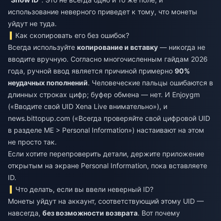
использование неверного приведет к тому, что монеты
уйдут не туда.
Как скопировать его без ошибок?
Всегда используйте
копирование и вставку
— никогда не
вводите вручную. Согласно многочисленным гайдам 2026
года, ручной ввод является причиной примерно
90%
неудачных пополнений
. Человеческие пальцы ошибаются в
длинных строках цифр; буфер обмена — нет. И Enjoygm
(«Вводите свой UID Xena Live внимательно»), и
news.bittopup.com («Всегда проверяйте свой цифровой UID
в разделе ME > Personal Information») настаивают на этом
не просто так.
Если хотите перепроверить детали, держите приложение
открытым на экране Personal Information, пока вставляете
ID.
Что делать, если вы ввели неверный ID?
Монеты уйдут на аккаунт, соответствующий этому UID —
навсегда,
без возможности возврата
. Вот почему