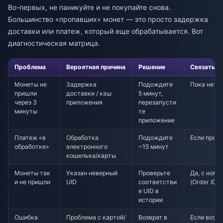
Во-первых, не паникуйте и не покупайте снова.
Большинство «пропавших» монет — это просто задержка
доставки или платеж, который еще обрабатывается. Вот
диагностическая матрица.
Проблема
Вероятная причина
Решение
Связаться
Монеты не
Задержка
Подождите
Пока нет
пришли
доставки / кэш
5 минут,
через 3
приложения
перезапусти
минуты
те
приложение
Платеж «в
Обработка
Подождите
Если прош
обработке»
электронного
~15 минут
кошелька/карты
Монеты так
Указан неверный
Проверьте
Да, с номе
и не пришли
UID
соответстви
(Order ID)
е UID в
истории
Ошибка
Проблема с картой/
Возврат в
Если возвр