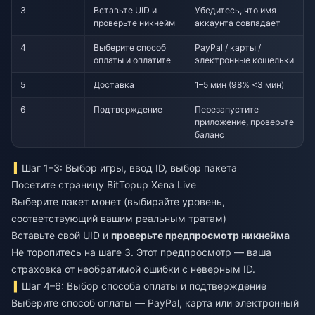
3
Вставьте UID и
Убедитесь, что имя
проверьте никнейм
аккаунта совпадает
4
Выберите способ
PayPal / карты /
оплаты и оплатите
электронные кошельки
5
Доставка
1–5 мин (98% <3 мин)
6
Подтверждение
Перезапустите
приложение, проверьте
баланс
Шаг 1–3: Выбор игры, ввод ID, выбор пакета
Посетите страницу BitTopup Xena Live
Выберите пакет монет (выбирайте уровень,
соответствующий вашим реальным тратам)
Вставьте свой UID и
проверьте предпросмотр никнейма
Не торопитесь на шаге 3. Этот предпросмотр — ваша
страховка от необратимой ошибки с неверным ID.
Шаг 4–6: Выбор способа оплаты и подтверждение
Выберите способ оплаты — PayPal, карта или электронный