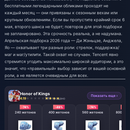
бесплатными легендарными обликами проходят не
каждый месяц — они привязаны к сезонным вехам или
крупным обновлениям. Если вы пропустите крайний срок 6
мая, второго шанса не будет; повторов для этой подборки
не запланировано. Эта срочность реальна, а не надумана.
Апрельская подборка 2026 года — Ди Жэньцзе, Анджела,
Яо — охватывает три разные роли: стрелок, поддержка/
маг и маг/утилити. Такой охват не случаен. Tencent явно
стремится угодить максимально широкой аудитории, а это
значит, что «правильный» выбор зависит от вашей основной
роли, а не является очевидным для всех.
Honor of Kings
Показать еще ›
4.19
596 продано
-74%
-49%
-74%
-74%
240 жетонов
400 жетонов
560 жетонов
800 жет