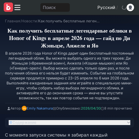
Поиск
Русский
/
Главная
/
Новости
/
Как получить бесплатные легендарные облики в Honor of Kings в апреле 2026 года — гайд по Ди Жэньцзе, Анжеле и Яо
Как получить бесплатные легендарные облики в
Honor of Kings в апреле 2026 года — гайд по Ди
Жэньцзе, Анжеле и Яо
В апреле 2026 года Honor of Kings дарит один бесплатный постоянный
легендарный облик. Вы можете выбрать одного из трех героев: Ди
Жэньцзе («Временной воин»), Анжела («Кошки-мышки») или Яо
(«Генерал-орел»). Выбор можно сделать только один раз, и после
получения облика его нельзя будет изменить. Событие на глобальном
сервере продлится примерно с 23–25 апреля по 6 мая 2026 года.
Выполняйте ежедневные задания или играйте в специальную мини-
игру, чтобы собрать набор выбора легендарного облика, и
активируйте его до окончания срока — иначе вы упустите
возможность, так как повтор события не подтвержден.
Автор:
Emily Nakamura
Опубликовано:
2026/04/30
8 min прочитано
Содержание
С момента запуска системы я забирал каждый