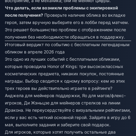
восприятие, а не механика; они не меняют цифры.
Что делать, если возникли проблемы с экипировкой
после получения?
Проверьте наличие облика во вкладке
героя, затем вручную выберите его в лобби перед матчем.
Это решает большинство проблем с отображением после
получения без необходимости обращаться в поддержку.
Итоговый вердикт по событию с бесплатным легендарным
обликом в апреле 2026 года
Это одно из лучших событий с бесплатными обликами,
которые проводила Honor of Kings: три высококлассных
косметических предмета, никаких покупок, постоянные
награды. Выбор сводится к одному вопросу: кем из этих
трех героев вы действительно играете в рейтинге?
Анджела для мейнеров поддержки, Яо для магов/флекс-
игроков, Ди Жэньцзе для мейнеров стрелков на линии
Дракона. Не переусердствуйте с визуальными рейтингами,
если у вас есть четкий основной герой. Зайдите в игру до 6
мая, выполните задания и заберите свой подарок.
Для игроков, которые хотят получить остальные два