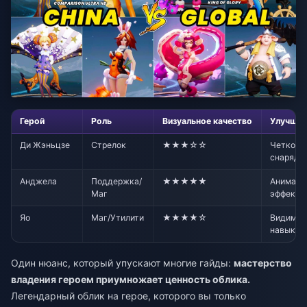
Герой
Роль
Визуальное качество
Улучшен
Ди Жэньцзе
Стрелок
★★★☆☆
Четкост
снарядо
Анджела
Поддержка/
★★★★★
Анимаци
Маг
эффекты
Яо
Маг/Утилити
★★★★☆
Видимос
навыков
Один нюанс, который упускают многие гайды:
мастерство
владения героем приумножает ценность облика.
Легендарный облик на герое, которого вы только