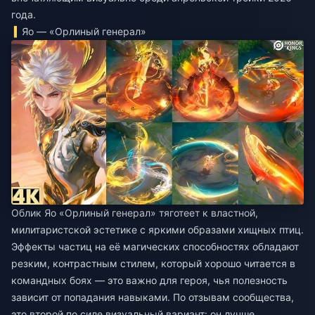
года.
Яо — «Орлиный генерал»
Облик Яо «Орлиный генерал» тяготеет к властной,
милитаристской эстетике с яркими образами хищных птиц.
Эффекты частиц на её магических способностях обладают
резким, контрастным стилем, который хорошо читается в
командных боях — это важно для героя, чья полезность
зависит от попадания навыками. По отзывам сообщества,
это второй по силе визуальный вариант: он лучше