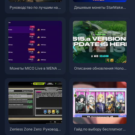
Руководство по лучшим наст
Дешевые монеты StarMaker
ройкам Delta Force | Август 2
для прослушиваний Superno
026
vaX 2026 (скидка 12-23%)
Монеты MICO Live в MENA по
Описание обновления Honor
сле версии v5.2: самые выго
of Kings S15.a | Август 2026
дные предложения 2026
Zenless Zone Zero: Руководст
Гайд по выбору бесплатного
во по операции «Бейгл» | Авг
агента в ZZZ 3.1 | Август 202