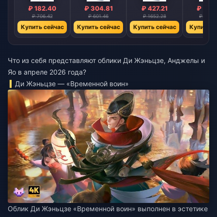
₽ 182.40
₽ 304.81
₽ 427.21
₽ 610
₽ 706.42
₽ 601.46
₽ 1652.28
₽ 2361
Купить сейчас
Купить сейчас
Купить сейчас
Купить с
Что из себя представляют облики Ди Жэньцзе, Анджелы и
Яо в апреле 2026 года?
Ди Жэньцзе — «Временной воин»
Облик Ди Жэньцзе «Временной воин» выполнен в эстетике