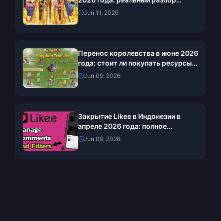
распределения дохода в 60-90%
Jun 11, 2026
Перенос королевства в июне 2026
года: стоит ли покупать ресурсы
для Kingshot?
Jun 09, 2026
Закрытие Likee в Индонезии в
апреле 2026 года: полное
руководство к действию
Jun 09, 2026