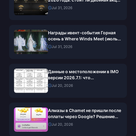
за $91.43 своих денег?
Jul 31, 2026
Награды ивент-события Горная
осень в Where Winds Meet (июль
2026 г.): полный список, валюта и
Jul 31, 2026
приоритеты
Данные о местоположении в IMO
версии 2026.7.1: что
отслеживается и как это
Jul 20, 2026
остановить
Алмазы в Chamet не пришли после
оплаты через Google? Решение
2026 года
Jul 20, 2026