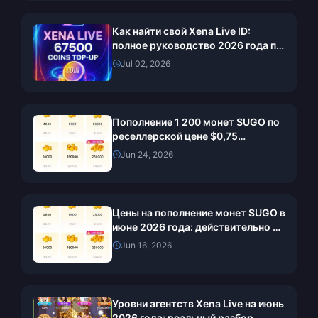
Как найти свой Xena Live ID:
полное руководство 2026 года по
поиску, копированию и
Jul 02, 2026
использованию
Пополнение 1 200 монет SUGO по
реселлерской цене $0,75
(проверка цен на июнь 2026 года)
Jun 24, 2026
Цены на пополнение монет SUGO в
июне 2026 года: действительно ли
у реселлеров дешевле, чем
Jun 16, 2026
официально?
Уровни агентств Xena Live на июнь
2026 года: реальный разбор