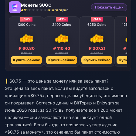
Монеты SUGO
Показать еще ›
4.91
632 продано
-34%
-47%
-34%
-40
1200 Coins
2400 Coins
6250 Coins
12500 C
₽ 60.80
₽ 110.40
₽ 307.21
₽ 566
₽ 92.72
₽ 207.93
₽ 467.85
₽ 936.
Купить сейчас
Купить сейчас
Купить сейчас
Купить с
$0.75 — это цена за монету или за весь пакет?
Это цена за весь пакет. Если вы видите заголовок с
кричащим «$0.75», первым делом убедитесь, что именно
он покрывает. Согласно данным BitTopup и Enjoygm за
июнь 2026 года, за $0.75 вы получаете все 1 200 монет
целиком — они зачисляются на ваш аккаунт одной
транзакцией. Если бы где-то появилось утверждение
«$0.75 за монету», это означало бы пакет стоимостью