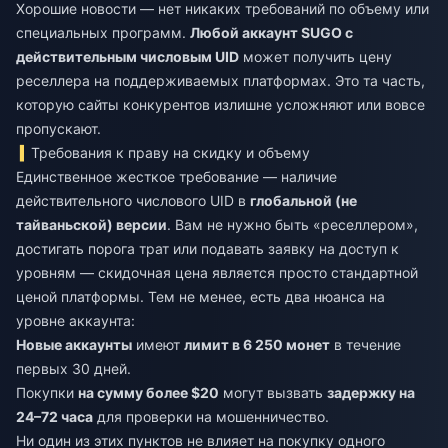
Хорошие новости — нет никаких требований по объему или
специальных программ.
Любой аккаунт SUGO с
действительным числовым UID
может получить цену
реселлера на поддерживаемых платформах. Это та часть,
которую сайты конкурентов излишне усложняют или вовсе
пропускают.
Требования к праву на скидку и объему
Единственное жесткое требование — наличие
действительного числового UID в
глобальной (не
тайваньской) версии
. Вам не нужно быть «реселлером»,
достигать порога трат или подавать заявку на доступ к
уровням — скидочная цена является просто стандартной
ценой платформы. Тем не менее, есть два нюанса на
уровне аккаунта:
Новые аккаунты
имеют
лимит в 6 250 монет
в течение
первых 30 дней.
Покупки
на сумму более $20
могут вызвать
задержку на
24–72 часа
для проверки на мошенничество.
Ни один из этих пунктов не влияет на покупку одного