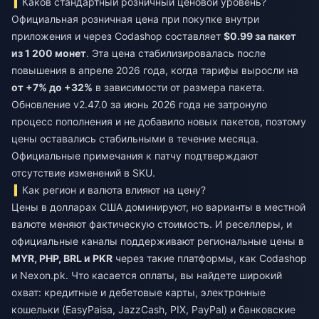
Каков стандартный розничный ценовой уровень?
Официальная розничная цена при покупке внутри
приложения и через Codashop составляет
$0.99 за пакет
из 1 200 монет
. Эта цена стабилизировалась после
повышения в апреле 2026 года, когда тарифы выросли на
от +7% до +32%
в зависимости от размера пакета.
Обновление v2.47.0 за июнь 2026 года не затронуло
процесс пополнения и не добавило новых пакетов, поэтому
цены оставались стабильными в течение месяца.
Официальные примечания к патчу подтверждают
отсутствие изменений в SKU.
Как регион и валюта влияют на цену?
Цены в долларах США доминируют, но варианты в местной
валюте меняют фактическую стоимость. И реселлеры, и
официальные каналы поддерживают региональные цены в
MYR, PHP, BRL и PKR
через такие платформы, как Codashop
и Nexon.pk. Что касается оплаты, вы найдете широкий
охват: кредитные и дебетовые карты, электронные
кошельки (EasyPaisa, JazzCash, PIX, PayPal) и банковские