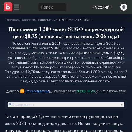
Поиск
Русский
/
Главная
/
Новости
/
Пополнение 1 200 монет SUGO по реселлерской цене $0,75 (проверка цен на июнь 2026 года)
Пополнение 1 200 монет SUGO по реселлерской
цене $0,75 (проверка цен на июнь 2026 года)
По состоянию на июнь 2026 года, реселлерская цена $0,75 за
пополнение 1 200 монет SUGO — это стоимость всего пакета, а не
цена за одну монету. Это на 24% ниже официальной цены в $0,99,
установленной для покупок внутри приложения и через Codashop.
Это главный факт, который большинство продавцов скрывают или
запутывают. На проверенных платформах, таких как BitTopup и
Enjoygm, за $0,75 вы получаете полный набор из 1 200 монет, который
зачисляется на ваш цифровой UID в течение времени от нескольких
секунд до пяти минут после подтверждения оплаты.
Автор:
Emily Nakamura
Опубликовано:
2026/06/24
15 min прочитано
Содержание
Так это правда? Да — многочисленные руководства за
июнь 2026 года подтверждают это. Но вы получите такую
цену только у проверенных реселлеров, а подозрительно