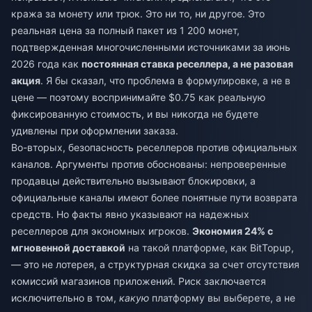
кража за монету или трюк. Это ни то, ни другое. Это
реальная цена за полный пакет из 1 200 монет,
подтвержденная многочисленными источниками за июнь
2026 года как
постоянная ставка реселлера, а не разовая
акция
. Я бы сказал, что проблема в формулировке, а не в
цене — поэтому воспринимайте $0.75 как реальную
фиксированную стоимость, и вы никогда не будете
удивлены при оформлении заказа.
Во-вторых, безопасность реселлеров против официальных
каналов. Аргументы против обоснованы: непроверенные
продавцы действительно вызывают блокировки, а
официальные каналы имеют более понятные пути возврата
средств. Но факты явно указывают на надежных
реселлеров для экономных игроков.
Экономия 24% с
мгновенной доставкой
на такой платформе, как BitTopup,
— это не лотерея, а структурная скидка за счет отсутствия
комиссий магазинов приложений. Риск заключается
исключительно в том,
какую
платформу вы выберете, а не