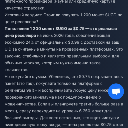
платежного провайдера (PayPal или кредитную карту) в
качестве страховки.
Итоговый вердикт: Стоит ли покупать 1 200 монет SUGO по
цене реселлера?
Пополнение 1 200 монет SUGO за $0.75 — это реальная
цена реселлера
на июнь 2026 года, обеспечивающая
экономию 24% от официальных $0.99 с доставкой на ваш
UID за считанные минуты на проверенных платформах. Это
законно, стабильно и является правильным выбором для
обычных игроков, которым нужно именно такое
количество.
Но покупайте с умом. Убедитесь, что $0.75 покрывает весь
пакет (это так), покупайте только на платформе с
рейтингом 99%+ и воспринимайте любую цену ниже
проверенного минимума как предупреждение о
мошенничестве. Если вы планируете тратить больше раза в
месяц, сразу переходите на уровень 6 250 монет для
большей выгоды. Для всех остальных, кто ищет чистую и
низкорисковую точку входа, — цена реселлера $0.75 стоит