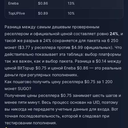
Eneba
$0.86
13%
TopUPlive
$0.89
10%
Разница между самым дешевым проверенным
реселлером и официальной ценой составляет ровно
24%
, и
такой же разрыв в 24% сохраняется для пакета на 6 250
монет ($3.77 у реселлера против $4.99 официальных). Что
действительно показывает эта таблица: выбор платформы
так же важен, как и выбор пакета. Разница в $0.14 между
ценой BitTopup $0.75 и ценой Eneba $0.86 — это реальные
деньги при регулярных пополнениях.
Как пошагово получить цену реселлера $0.75 за 1 200
монет SUGO?
Получение цены реселлера $0.75 занимает шесть шагов и
менее пяти минут. Весь процесс основан на UID, поэтому
вы никогда не передаете учетные данные для входа. Вот
точная последовательность, которой я следовал при
тестировании пополнения.