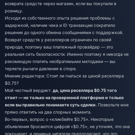
возврата средств через магазин, если вы покупали в
розницу.
Исходя из собственного опыта решения проблемы с
задержкой, наличие чека и ID транзакции сократило
решение до одного обмена сообщениями с поддержкой.
Возврат средств у реселлеров ограничен по своей
природе, поэтому ваш платежный провайдер — это
реальная сеть безопасности. Именно поэтому я никогда не
рекомендую платить необратимыми методами — вы
теряете рычаги давления в споре.
Мнение редактора: Стоит ли гнаться за ценой реселлера
$0.75?
Мой честный вердикт:
да, цена реселлера $0.75 того
стоит — но только на проверенной платформе и только
если вы правильно понимаете суть сделки.
Позвольте мне
прямо ответить на два спорных момента.
Во-первых, вопрос о «кликбейте $0.75». Некоторые
объявления бросаются цифрой «$0.75», не уточняя, что она
покрывает, и ленивые читатели предполагают, что это