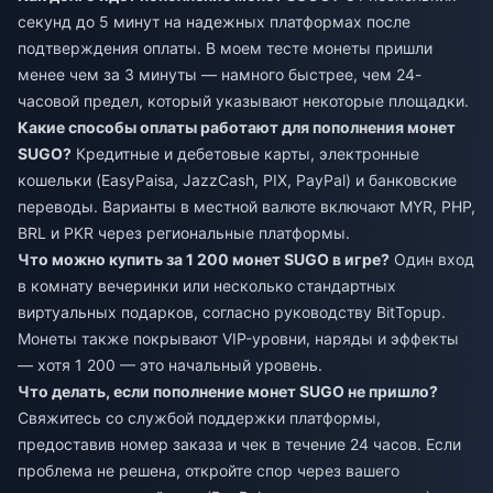
секунд до 5 минут на надежных платформах после
подтверждения оплаты. В моем тесте монеты пришли
менее чем за 3 минуты — намного быстрее, чем 24-
часовой предел, который указывают некоторые площадки.
Какие способы оплаты работают для пополнения монет
SUGO?
Кредитные и дебетовые карты, электронные
кошельки (EasyPaisa, JazzCash, PIX, PayPal) и банковские
переводы. Варианты в местной валюте включают MYR, PHP,
BRL и PKR через региональные платформы.
Что можно купить за 1 200 монет SUGO в игре?
Один вход
в комнату вечеринки или несколько стандартных
виртуальных подарков, согласно руководству BitTopup.
Монеты также покрывают VIP-уровни, наряды и эффекты
— хотя 1 200 — это начальный уровень.
Что делать, если пополнение монет SUGO не пришло?
Свяжитесь со службой поддержки платформы,
предоставив номер заказа и чек в течение 24 часов. Если
проблема не решена, откройте спор через вашего