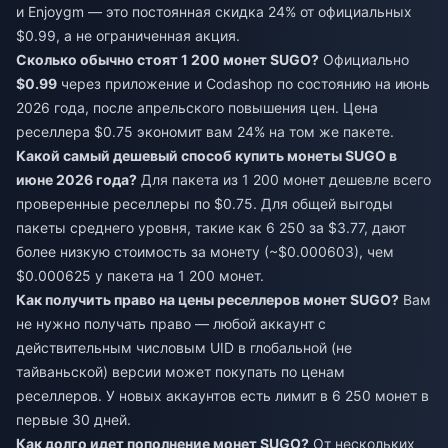
и Enjoygm — это постоянная скидка 24% от официальных
$0.99, а не ограниченная акция.
Сколько обычно стоят 1 200 монет SUGO?
Официально
$0.99
через приложение и Codashop по состоянию на июнь
2026 года, после апрельского повышения цен. Цена
реселлера $0.75 экономит вам 24% на том же пакете.
Какой самый дешевый способ купить монеты SUGO в
июне 2026 года?
Для пакета из 1 200 монет дешевле всего
проверенные реселлеры по $0.75. Для общей выгоды
пакеты среднего уровня, такие как 6 250 за $3.77, дают
более низкую стоимость за монету (~$0.000603), чем
$0.000625 у пакета на 1 200 монет.
Как получить право на цены реселлеров монет SUGO?
Вам
не нужно получать право — любой аккаунт с
действительным числовым UID в глобальной (не
тайваньской) версии может покупать по ценам
реселлеров. У новых аккаунтов есть лимит в 6 250 монет в
первые 30 дней.
Как долго идет пополнение монет SUGO?
От нескольких