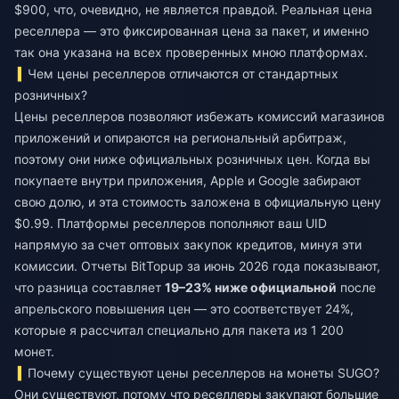
$900, что, очевидно, не является правдой. Реальная цена
реселлера — это фиксированная цена за пакет, и именно
так она указана на всех проверенных мною платформах.
Чем цены реселлеров отличаются от стандартных
розничных?
Цены реселлеров позволяют избежать комиссий магазинов
приложений и опираются на региональный арбитраж,
поэтому они ниже официальных розничных цен. Когда вы
покупаете внутри приложения, Apple и Google забирают
свою долю, и эта стоимость заложена в официальную цену
$0.99. Платформы реселлеров пополняют ваш UID
напрямую за счет оптовых закупок кредитов, минуя эти
комиссии. Отчеты BitTopup за июнь 2026 года показывают,
что разница составляет
19–23% ниже официальной
после
апрельского повышения цен — это соответствует 24%,
которые я рассчитал специально для пакета из 1 200
монет.
Почему существуют цены реселлеров на монеты SUGO?
Они существуют, потому что реселлеры закупают большие