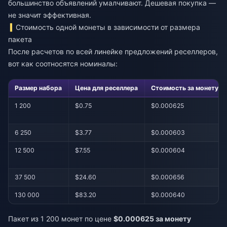
большинство объявлений умалчивают. Дешевая покупка —
не значит эффективная.
Стоимость одной монеты в зависимости от размера
пакета
После расчетов по всей линейке предложений реселлеров,
вот как соотносятся номиналы:
Размер набора
Цена для реселлера
Стоимость за монету
1 200
$0.75
$0.000625
6 250
$3.77
$0.000603
12 500
$7.55
$0.000604
37 500
$24.60
$0.000656
130 000
$83.20
$0.000640
Пакет из 1 200 монет по цене
$0.000625 за монету