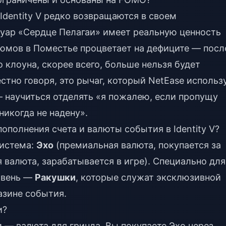
dentity V редко возвращаются в своем
суар «Сердце Пелагаи» имеет реальную ценность
юмов в Поместье процветает на дефиците — посл
 клоуна, скорее всего, больше нельзя будет
тно говоря, это рычаг, который NetEase использ
 — научиться отделять «я пожалею, если пропущу
никогда не надену».
ополнения счета и валюты события в Identity V?
система:
Эхо
(премиальная валюта, покупается за
 валюта, зарабатывается в игре). Специально для
овень —
Ракушки
, которые служат эксклюзивной
азине события.
и?
и — валюта для гринда. Вы покупаете Эхо через