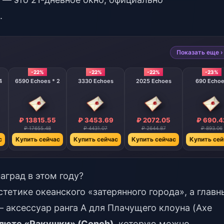
.
Показать еще ›
-22%
-22%
-22%
-23%
4
6590 Echoes * 2
3330 Echoes
2025 Echoes
690 Echo
₽ 13815.55
₽ 3453.69
₽ 2072.05
₽ 690.4
₽ 17655.48
₽ 4431.07
₽ 2644.87
₽ 893.06
с
Купить сейчас
Купить сейчас
Купить сейчас
Купить сей
аград в этом году?
стетике океанского «затерянного города», а глав
 аксессуар ранга А для Плачущего клоуна (Axe
люте «Ракушки» (Conch)
, которую можно