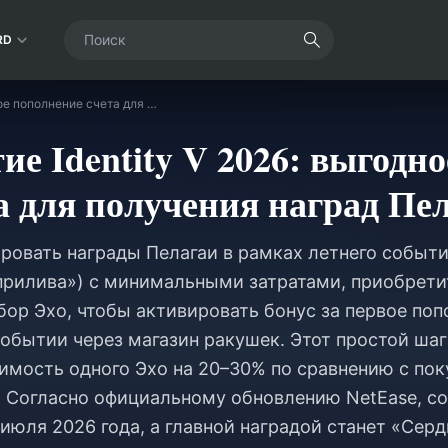
RD
Летнее событие Identity V 2026: выгодное пополнение счета для получения наград Пелагаи
ие Identity V 2026: выгодн
а для получения наград Пе
овать награды Пелагаи в рамках летнего события
 прилива») с минимальными затратами, приобрет
ор Эхо, чтобы активировать бонус за первое поп
событии через магазин ракушек. Этот простой ша
имость одного Эхо на 20–30% по сравнению с пок
 Согласно официальному обновлению NetEase, с
 июля 2026 года, а главной наградой станет «Сер