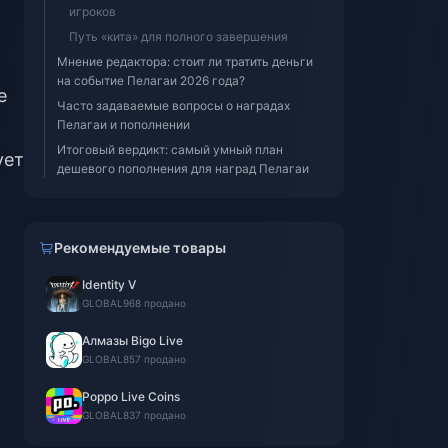
игроков
Путь «кита» для полного завершения
Мнение редактора: стоит ли тратить деньги
на событие Пелагаи 2026 года?
е
Часто задаваемые вопросы о наградах
Пелагаи и пополнении
Итоговый вердикт: самый умный план
ует
дешевого пополнения для наград Пелагаи
Рекомендуемые товары
Identity V
GLOBAL
968 продано
Алмазы Bigo Live
GLOBAL
857 продано
Poppo Live Coins
GLOBAL
837 продано