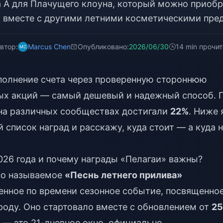
а А для Плачущего клоуна, который можно приобр
 вместе с другими летними косметическими пре
втор:
Marcus Chen
Опубликовано:
2026/06/30
14 min прочи
полнение счета через проверенную стороннюю
ых акций — самый дешевый и надежный способ. 
 на различных сообществах достигали
22%
. Ниже 
список наград и расскажу, куда стоит — а куда 
2026 года и почему награды «Пелагаи» важны?
но называемое
«Песнь летнего прилива»
ченное по времени сезонное событие, посвященно
роду. Оно стартовало вместе с обновлением от
25
— это 21-дневное окно, официально