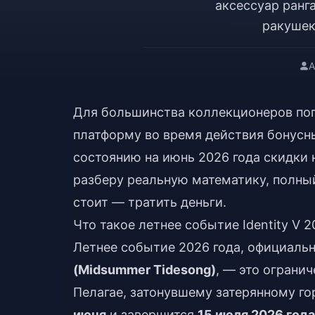
аксессуар ранг
ракушек
А
Для большинства коллекционеров по
платформу во время действия бонусн
состоянию на июнь 2026 года скидки
разберу реальную математику, полный 
стоит — тратить деньги.
Что такое летнее событие Identity V 
Летнее событие 2026 года, официаль
(Midsummer Tidesong)
, — это ограни
Пелагае, затонувшему затерянному го
июня
и завершится
15 июля 2026 года