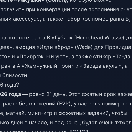
получить при конвертации после пополнения счет
ный аксессуар, а также набор костюмов ранга B,
а: костюм ранга B «Губан» (Humphead Wrasse) д
дева», эмоция «Идти вброд» (Wade) для Провидца
ето» и «Прибрежный уют», а также стикер «Та-да!
 ранга А «Жемчужный трон» и «Засада акулы», а
 близости.
6 года?
026 года
— ровно 21 день. Этот сжатый срок важе
граете без вложений (F2P), у вас есть примерно 
е, матчей, мини-игр и сюжетных заданий, чтобы
ко дней в начале, и под конец будет очень тяжел
ограничены и основаны на FOMO?