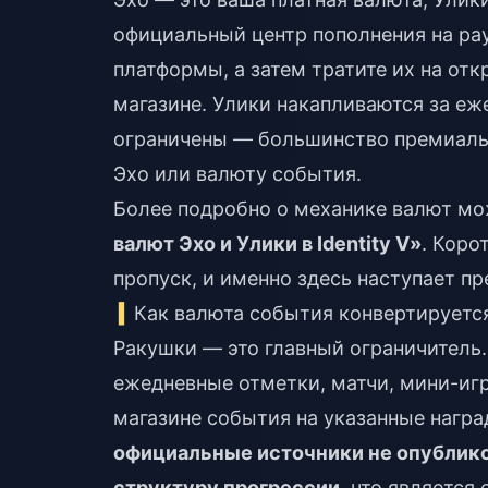
официальный центр пополнения на pa
платформы, а затем тратите их на о
магазине. Улики накапливаются за еж
ограничены — большинство премиаль
Эхо или валюту события.
Более подробно о механике валют мо
валют Эхо и Улики в Identity V»
. Коро
пропуск, и именно здесь наступает пр
Как валюта события конвертируется
Ракушки — это главный ограничитель.
ежедневные отметки, матчи, мини-иг
магазине события на указанные награ
официальные источники не опублико
структуру прогрессии
, что являетс