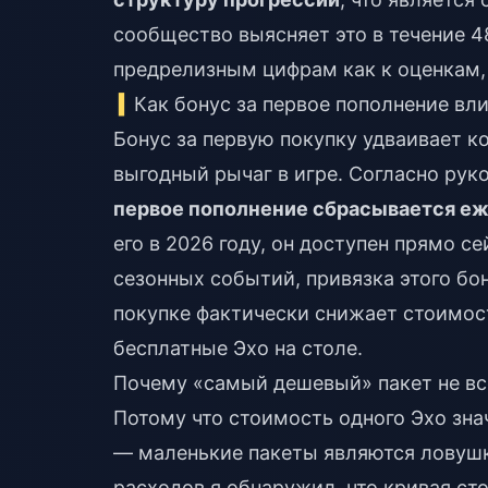
сообщество выясняет это в течение 4
предрелизным цифрам как к оценкам, а
Как бонус за первое пополнение вл
Бонус за первую покупку удваивает к
выгодный рычаг в игре. Согласно рук
первое пополнение сбрасывается еж
его в 2026 году, он доступен прямо с
сезонных событий, привязка этого бо
покупке фактически снижает стоимост
бесплатные Эхо на столе.
Почему «самый дешевый» пакет не в
Потому что стоимость одного Эхо зна
— маленькие пакеты являются ловуш
расходов я обнаружил, что кривая ст