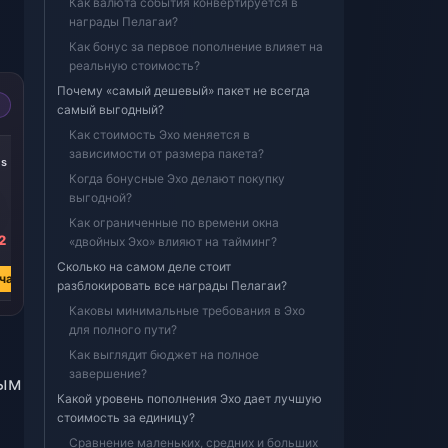
Как валюта события конвертируется в
награды Пелагаи?
Как бонус за первое пополнение влияет на
реальную стоимость?
Почему «самый дешевый» пакет не всегда
самый выгодный?
Как стоимость Эхо меняется в
-22%
-25%
-27%
зависимости от размера пакета?
es
305 Echoes
185 Echoes
60 Echoes
Когда бонусные Эхо делают покупку
выгодной?
Как ограниченные по времени окна
2
₽ 344.81
₽ 206.41
₽ 68.00
«двойных Эхо» влияют на тайминг?
₽ 443.13
₽ 274.81
₽ 92.80
Сколько на самом деле стоит
час
Купить сейчас
Купить сейчас
Купить сейчас
разблокировать все награды Пелагаи?
Каковы минимальные требования в Эхо
для полного пути?
Как выглядит бюджет на полное
завершение?
ным
Какой уровень пополнения Эхо дает лучшую
стоимость за единицу?
Сравнение маленьких, средних и больших