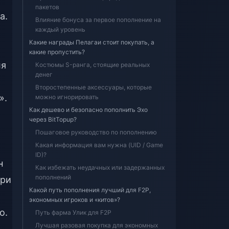
пакетов
а.
Влияние бонуса за первое пополнение на
каждый уровень
Какие награды Пелагаи стоит покупать, а
какие пропустить?
ля
Костюмы S-ранга, стоящие реальных
денег
Второстепенные аксессуары, которые
».
можно игнорировать
Как дешево и безопасно пополнить Эхо
через BitTopup?
Пошаговое руководство по пополнению
Какая информация вам нужна (UID / Game
ID)?
н
Как избежать неудачных или задержанных
пополнений
три
Какой путь пополнения лучший для F2P,
экономных игроков и «китов»?
о.
Путь фарма Улик для F2P
Лучшая разовая покупка для экономных