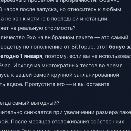
8 часов после запуска, но относитесь к любым
 не как к истине в последней инстанции.
ияет на реальную стоимость?
оличество Эхо на выбранном пакете — это самый
оводству по пополнению от BitTopup, этот
бонус з
егодно 1 января
, поэтому, если вы не использова
ейчас. Исходя из многократных тестов во время
нуса к вашей самой крупной запланированной
ь вдвое. Пропустите его — и вы оставите
сегда самый выгодный?
чительно снижается при увеличении размера паке
кой. После месяцев отслеживания собственных
оимости Эхо сильно наказывает за частые мелкие