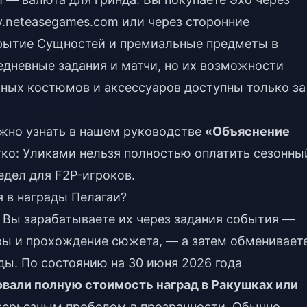
y.neteasegames.com или через сторонние
ткрытие Сущностей и премиальные предметы в
едневные задания и матчи, но их возможности
ных костюмов и аксессуаров доступны только за
жно узнать в нашем руководстве
«Объяснение
тко: Уликами нельзя полностью оплатить сезонны
едел для F2P-игроков.
 в награды Пелагаи?
 Вы зарабатываете их через задания события —
ры и прохождение сюжета, — а затем обмениваете
ды. По состоянию на 30 июня 2026 года
вали полную стоимость наград в Ракушках или
я серьезным пробелом в прозрачности. Обычно