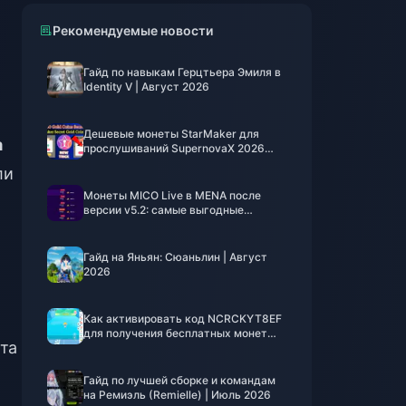
Рекомендуемые новости
Гайд по навыкам Герцтьера Эмиля в
Identity V | Август 2026
Дешевые монеты StarMaker для
а
прослушиваний SupernovaX 2026
(скидка 12-23%)
ли
Монеты MICO Live в MENA после
версии v5.2: самые выгодные
предложения 2026
Гайд на Яньян: Сюаньлин | Август
2026
Как активировать код NCRCKYT8EF
для получения бесплатных монет
та
Эгги (авг. 2026)
Гайд по лучшей сборке и командам
на Ремиэль (Remielle) | Июль 2026