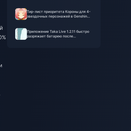
Тир-лист приоритета Короны для 4-
звездочных персонажей в Genshin
Impact | Июль 2026
й
Приложение Taka Live 1.2.11 быстро
разряжает батарею после
30%
обновления в июле 2026 года?
Причины и способы решения
и
.
и