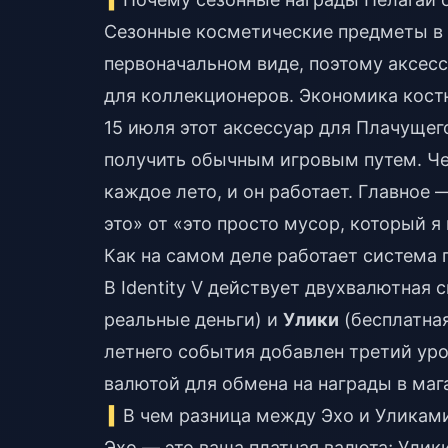
Сезонные косметические предметы в I
первоначальном виде, поэтому аксес
для коллекционеров. Экономика кост
15 июля этот аксессуар для Плачущего
получить обычным игровым путем. Чес
каждое лето, и он работает. Главное
это» от «это просто мусор, который я 
Как на самом деле работает система п
В Identity V действует двухвалютная 
реальные деньги) и
Улики
(бесплатная
летнего события добавлен третий ур
валютой для обмена на награды в маг
В чем разница между Эхо и Уликам
Эхо — это ваша платная валюта; Улик