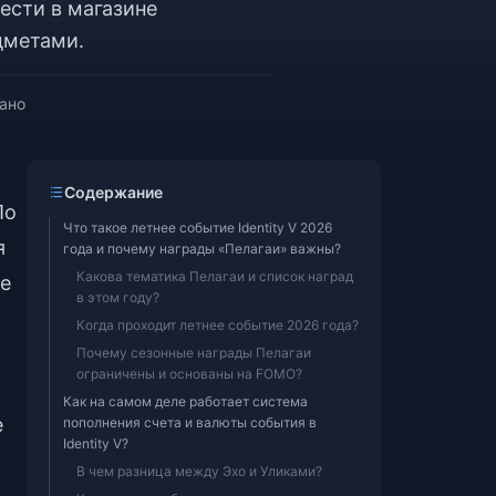
ести в магазине
дметами.
тано
Содержание
По
Что такое летнее событие Identity V 2026
я
года и почему награды «Пелагаи» важны?
Какова тематика Пелагаи и список наград
не
в этом году?
Когда проходит летнее событие 2026 года?
Почему сезонные награды Пелагаи
ограничены и основаны на FOMO?
Как на самом деле работает система
е
пополнения счета и валюты события в
Identity V?
В чем разница между Эхо и Уликами?