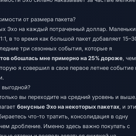
симости от размера пакета?
ых Эхо на каждый потраченный доллар. Маленьки
1:1, в то время как большой пакет добавляет 15–
следние три сезонных события, которые я
етов обошлась мне примерно на 25% дороже
, чем
торую я совершил в свое первое летнее событие 
и.
у выгодной?
только вы переходите на средний уровень и выше
лагает
бонусные Эхо на некоторых пакетах
, и эт
бираетесь что-то тратить, консолидация в одну
 чем дробление. Именно здесь важно покупать с
вные ставки и воспользоваться
скидкой на