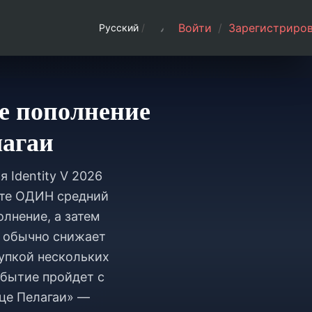
Войти
/
Зарегистриров
Русский
/
ое пополнение
лагаи
 Identity V 2026
ите ОДИН средний
олнение, а затем
г обычно снижает
упкой нескольких
обытие пройдет с
дце Пелагаи» —