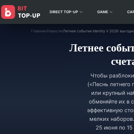
DIRECT TOP-UP
GAME
CA
Главная
/
Новости
/
Летнее событ
счет
Чтобы разблокир
(«Песнь летнего
или крупный наб
обменяйте их в 
эффективную сто
мелких наборов.
25 июня по 15