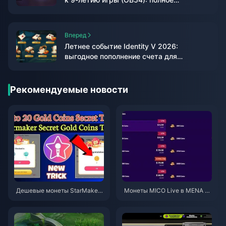
руководство по выгоде (2026)
Вперед
Летнее событие Identity V 2026:
выгодное пополнение счета для
получения наград Пелагаи
Рекомендуемые новости
Дешевые монеты StarMaker
Монеты MICO Live в MENA по
для прослушиваний Superno
сле версии v5.2: самые выго
vaX 2026 (скидка 12-23%)
дные предложения 2026