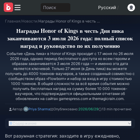
Поиск
Русский
/
Главная
/
Новости
/
Награды Honor of Kings в честь Дня пика заканчиваются 3 июля 2026 года: полный список наград и руководство по их получению
Награды Honor of Kings в честь Дня пика
заканчиваются 3 июля 2026 года: полный список
наград и руководство по их получению
Событие «День пика» в Honor of Kings проходит с 17 июня по 26 июля
2026 года, однако период бесплатного доступа ко всем героям и
образам заканчивается 3 июля 2026 года — и именно эта дата
является ключевой. Только 27 июня (в День пика) вы можете
получить до 4000 токенов-ваучеров, а также созданный совместно с
сообществом образ «Flowborn» и набор за вход в игру стоимостью
1000 токенов. В общей сложности за всё время события можно
получить бесплатных наград на сумму более 10 000 токенов-
ваучеров, что подтверждается официальными отчетами об
обновлениях на сайтах gamespress.com и themagicrain.com.
Автор:
Priya Sharma
Опубликовано:
2026/06/29
13 min прочитано
Содержание
Вот разумная стратегия: заходите в игру ежедневно,