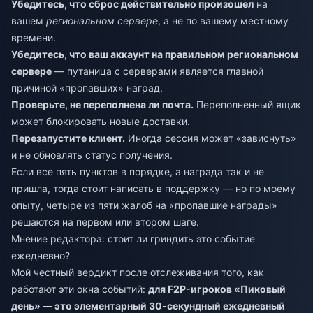
Убедитесь, что сброс действительно произошел
на
вашем
региональном сервере
, а не по вашему местному
времени.
Убедитесь, что ваш аккаунт на правильном региональном
сервере
— путаница с серверами является главной
причиной «пропавших» наград.
Проверьте, не переполнена ли почта.
Переполненный ящик
может блокировать новые доставки.
Перезапустите клиент.
Иногда сессия может «зависнуть»
и не обновлять статус получения.
Если все пять пунктов в порядке, а награда так и не
пришла, тогда стоит написать в поддержку — но по моему
опыту, четыре из пяти жалоб на «пропавшие награды»
решаются на первом или втором шаге.
Мнение редактора: стоит ли гриндить это событие
ежедневно?
Мой честный вердикт после отслеживания того, как
работают эти окна событий:
для F2P-игроков «Пиковый
день» — это элементарный 30-секундный ежедневный