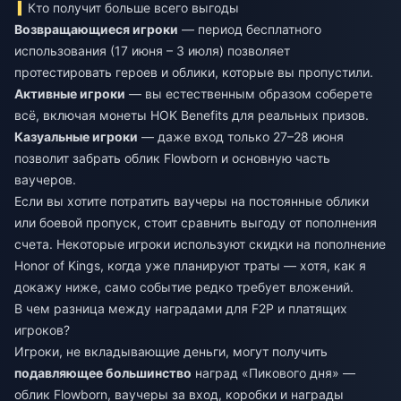
Кто получит больше всего выгоды
Возвращающиеся игроки
— период бесплатного
использования (17 июня – 3 июля) позволяет
протестировать героев и облики, которые вы пропустили.
Активные игроки
— вы естественным образом соберете
всё, включая монеты HOK Benefits для реальных призов.
Казуальные игроки
— даже вход только 27–28 июня
позволит забрать облик Flowborn и основную часть
ваучеров.
Если вы хотите потратить ваучеры на постоянные облики
или боевой пропуск, стоит сравнить выгоду от пополнения
счета. Некоторые игроки используют
скидки на пополнение
Honor of Kings
, когда уже планируют траты — хотя, как я
докажу ниже, само событие редко требует вложений.
В чем разница между наградами для F2P и платящих
игроков?
Игроки, не вкладывающие деньги, могут получить
подавляющее большинство
наград «Пикового дня» —
облик Flowborn, ваучеры за вход, коробки и награды