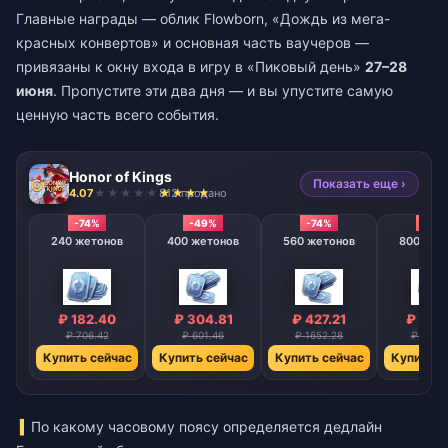
Главные награды — облик Flowborn, «Дождь из мега-
красных конвертов» и основная часть ваучеров —
привязаны к окну входа в игру в «Пиковый день»
27–28
июня
. Пропустите эти два дня — и вы упустите самую
ценную часть всего события.
Honor of Kings
Показать еще ›
4.07
812 продано
-74%
-49%
-74%
-74%
240 жетонов
400 жетонов
560 жетонов
800 жет
₽ 182.40
₽ 304.81
₽ 427.21
₽ 610
₽ 706.42
₽ 601.46
₽ 1652.28
₽ 2361
Купить сейчас
Купить сейчас
Купить сейчас
Купить с
По какому часовому поясу определяется дедлайн