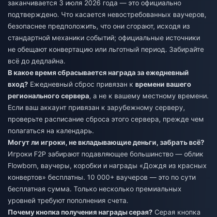
заканчивается 3 июля 2026 года — это официально
подтверждено. Что касается невостребованных ваучеров,
безопаснее предположить, что они сгорают, исходя из
стандартной механики событий; официальные источники
не обещают конвертацию или льготный период. Забирайте
всё до дедлайна.
В какое время сбрасывается награда за ежедневный
вход?
Ежедневный сброс привязан к
времени вашего
регионального сервера
, а не к вашему местному времени.
Если ваш аккаунт привязан к зарубежному серверу,
проверьте расписание сброса этого сервера, прежде чем
полагаться на календарь.
Могут ли игроки, не вкладывающие деньги, забрать всё?
Игроки F2P забирают подавляющее большинство — облик
Flowborn, ваучеры, коробки и награды «Дождя из красных
конвертов» бесплатны. 10 000+ ваучеров — это по сути
бесплатная сумма. Только несколько премиальных
уровней требуют пополнения счета.
Почему кнопка получения награды серая?
Серая кнопка