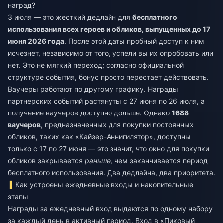
наград?
3 июля — это жесткий дедлайн для
бесплатного
использования всех героев и обликов, выпущенных до 17
июня 2026 года
. После этой даты пробный доступ к ним
исчезнет, независимо от того, успели вы их опробовать или
нет. Это не мягкий переход; согласно официальной
структуре события, бонус просто перестает действовать.
Ваучеры работают по другому графику. Награды
партнерских событий растянуты с 27 июня по 26 июля, а
получение ваучеров доступно дольше. Однако
1688
ваучеров
, предназначенных для покупки постоянных
обликов, таких как «Кайзер-Аннигилятор», доступны
только с 17 по 27 июня — это значит, что окно для покупки
обликов закрывается
раньше
, чем заканчивается период
бесплатного использования. Два дедлайна, два приоритета.
Как устроены ежедневные входы и накопительные
этапы
Награды за ежедневный вход выдаются по одному набору
за каждый день в активный период. Вход в «Пиковый