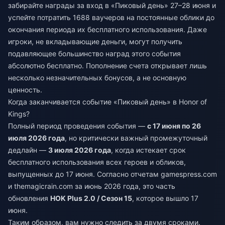
забирайте награды за вход в «Пиковый день» 27–28 июня и
успейте потратить 1688 ваучеров на постоянные облики до
окончания периода их бесплатного использования. Даже
игроки, не вкладывающие деньги, могут получить
подавляющее большинство наград этого события
абсолютно бесплатно. Пополнение счета открывает лишь
несколько незначительных бонусов, а не основную
ценность.
Когда заканчивается событие «Пиковый день» в Honor of
Kings?
Полный период проведения события —
с 17 июня по 26
июля 2026 года
, но критически важный промежуточный
дедлайн —
3 июля 2026 года
, когда истекает срок
бесплатного использования всех героев и обликов,
выпущенных до 17 июня. Согласно отчетам gamespress.com
и themagicrain.com за июнь 2026 года, это часть
обновления
HOK Plus 2.0 / Сезон 15
, которое вышло 17
июня.
Таким образом, вам нужно следить за двумя сроками.