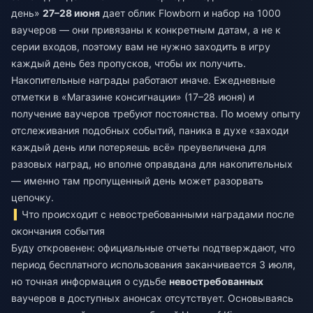
день»
27–28 июня
дает облик Flowborn и набор на 1000
ваучеров — они привязаны к конкретным датам, а не к
серии входов, поэтому вам не нужно заходить в игру
каждый день без пропусков, чтобы их получить.
Накопительные награды работают иначе. Ежедневные
отметки в «Магазине консигнации» (17–28 июня) и
получение ваучеров требуют постоянства. По моему опыту
отслеживания подобных событий, паника в духе «заходи
каждый день или потеряешь всё» преувеличена для
разовых наград, но вполне оправдана для накопительных
— именно там пропущенный день может разорвать
цепочку.
Что происходит с невостребованными наградами после
окончания события
Буду откровенен: официальные отчеты подтверждают, что
период бесплатного использования заканчивается 3 июля,
но точная информация о судьбе
невостребованных
ваучеров в доступных анонсах отсутствует. Основываясь