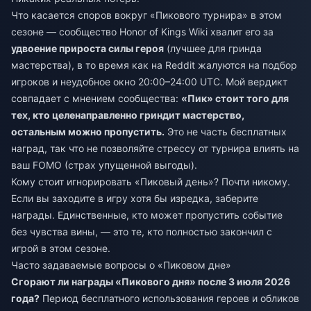
Что касается споров вокруг «Пикового турнира» в этом
сезоне — сообщество Honor of Kings Wiki хвалит его за
удвоение прироста силы героя
(лучшее для гринда
мастерства), в то время как на Reddit жалуются на подбор
игроков и неудобное окно 20:00–24:00 UTC. Мой вердикт
совпадает с мнением сообщества:
«Пик» стоит того для
тех, кто целенаправленно гриндит мастерство,
остальным можно пропустить.
Это не часть бесплатных
наград, так что не позволяйте стрессу от турнира влиять на
ваш FOMO (страх упущенной выгоды).
Кому стоит игнорировать «Пиковый день»? Почти никому.
Если вы заходите в игру хотя бы изредка, заберите
награды. Единственные, кто может пропустить событие
без чувства вины, — это те, кто полностью закончил с
игрой в этом сезоне.
Часто задаваемые вопросы о «Пиковом дне»
Сгорают ли награды «Пикового дня» после 3 июля 2026
года?
Период бесплатного использования героев и обликов