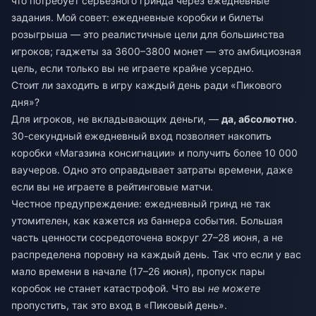
что потребует серьезного гринда через ежедневные
задания. Мой совет: ежедневные коробки и билеты
розыгрыша — это реалистичные цели для большинства
игроков; гаджеты за 3600–3800 монет — это амбициозная
цель, если только вы не играете крайне усердно.
Стоит ли заходить в игру каждый день ради «Пикового
дня»?
Для игроков, не вкладывающих деньги, —
да, абсолютно
.
30-секундный ежедневный вход позволяет накопить
коробки «Магазина консигнации» и получить более 10 000
ваучеров. Одно это оправдывает затраты времени, даже
если вы не играете в рейтинговые матчи.
Честное предупреждение: ежедневный гринд не так
утомителен, как кажется из баннера события. Большая
часть ценности сосредоточена вокруг 27–28 июня, а не
распределена поровну на каждый день. Так что если у вас
мало времени в начале (17–26 июня), пропуск пары
коробок не станет катастрофой. Что вы
не можете
пропустить, так это вход в «Пиковый день».