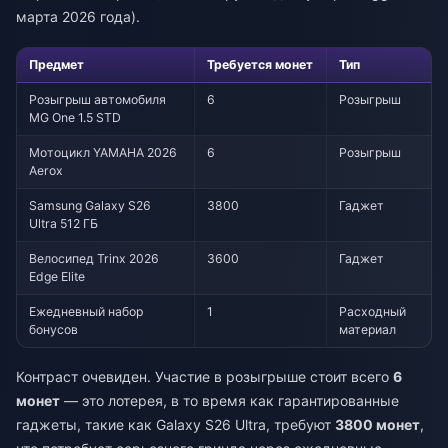
марта 2026 года).
Предмет
Требуется монет
Тип
Розыгрыш автомобиля
6
Розыгрыш
MG One 1.5 STD
Мотоцикл YAMAHA 2026
6
Розыгрыш
Aerox
Samsung Galaxy S26
3800
Гаджет
Ultra 512 ГБ
Велосипед Trinx 2026
3600
Гаджет
Edge Elite
Ежедневный набор
1
Расходный
бонусов
материал
Контраст очевиден. Участие в розыгрыше стоит всего
6
монет
— это лотерея, в то время как гарантированные
гаджеты, такие как Galaxy S26 Ultra, требуют
3800 монет
,