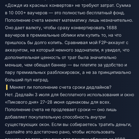
«Дождя из красных конвертов» не требуют затрат. Сумма
в 10 000+ ваучеров — это полностью
бесплатный
фонд.
Пополнение счета меняет математику лишь незначительно.
Оно дает валюту, чтобы сразу конвертировать 1688
ваучеров в премиальные облики или купить то, на что
пришлось бы долго копить. Сравнивая мой F2P-аккаунт с
аккаунтом, на который немного задонатили, я увидел, что
дополнительная
ценность от трат была значительно
меньше, чем обещал баннер — вы платите за удобство и
пару премиальных разблокировок, а не за принципиально
больший пул наград.
Меняет ли пополнение счета сроки дедлайнов?
Нет. Дедлайн 3 июля для бесплатного использования и окно
«Пикового дня» 27–28 июня одинаковы для всех.
Пополнение счета не продлевает сроки — оно лишь
добавляет покупательную способность
внутри
существующих окон. Если вы собираетесь тратить деньги,
сделайте это достаточно рано, чтобы использовать