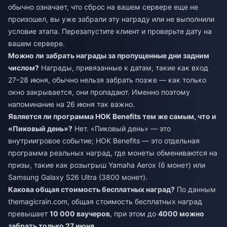
обычно означает, что сброс на вашем сервере еще не
произошел, вы уже забрали эту награду или не выполнили
условие этапа. Перезапустите клиент и проверьте дату на
вашем сервере.
Можно ли забрать награды за пропущенные дни задним
числом?
Награды, привязанные к датам, такие как вход
27–28 июня, обычно нельзя забрать позже — как только
окно закрывается, они пропадают. Именно поэтому
напоминание на 26 июня так важно.
Является ли программа HOK Benefits тем же самым, что и
«Пиковый день»?
Нет. «Пиковый день» — это
внутриигровое событие; HOK Benefits — это отдельная
программа реальных наград, где монеты обмениваются на
призы, такие как розыгрыш Yamaha Aerox (6 монет) или
Samsung Galaxy S26 Ultra (3800 монет).
Какова общая стоимость бесплатных наград?
По данным
themagicrain.com, общая стоимость бесплатных наград
превышает
10 000 ваучеров
, при этом до
4000 можно
забрать только 27 июня
.