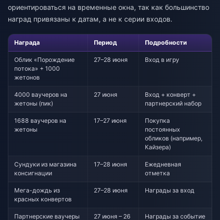
ориентироваться на временные окна, так как большинство
наград привязаны к датам, а не к серии входов.
Награда
Период
Подробности
Облик «Порождение
27–28 июня
Вход в игру
потока» + 1000
жетонов
4000 ваучеров на
27 июня
Вход + конверт +
жетоны (пик)
партнерский набор
1688 ваучеров на
17–27 июня
Покупка
жетоны
постоянных
обликов (например,
Кайзера)
Сундуки из магазина
17–28 июня
Ежедневная
консигнации
отметка
Мега-дождь из
27–28 июня
Награды за вход
красных конвертов
Партнерские ваучеры
27 июня – 26
Награды за событие