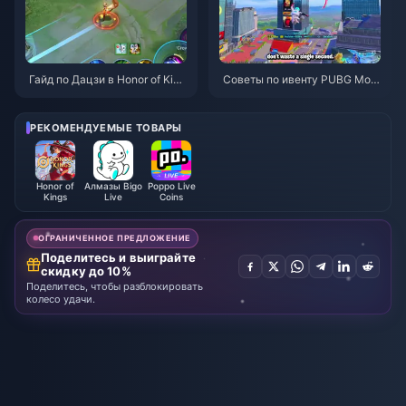
Гайд по Дацзи в Honor of King
Советы по ивенту PUBG Mobi
s: 10 главных трюков | Август
le «Человек-паук» | Август 2
2026
026
РЕКОМЕНДУЕМЫЕ ТОВАРЫ
Honor of
Алмазы Bigo
Poppo Live
Kings
Live
Coins
ОГРАНИЧЕННОЕ ПРЕДЛОЖЕНИЕ
Поделитесь и выиграйте
скидку до 10%
Поделитесь, чтобы разблокировать
колесо удачи.