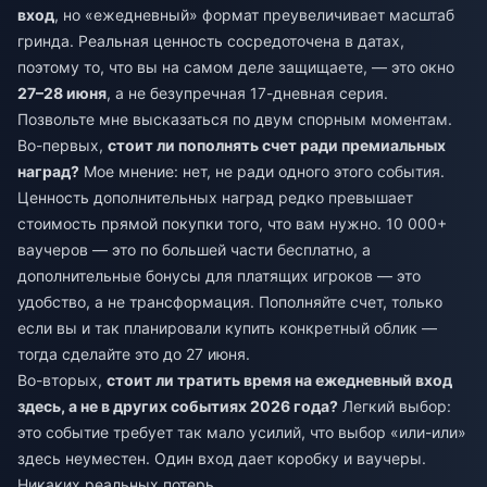
вход
, но «ежедневный» формат преувеличивает масштаб
гринда. Реальная ценность сосредоточена в датах,
поэтому то, что вы на самом деле защищаете, — это окно
27–28 июня
, а не безупречная 17-дневная серия.
Позвольте мне высказаться по двум спорным моментам.
Во-первых,
стоит ли пополнять счет ради премиальных
наград?
Мое мнение: нет, не ради одного этого события.
Ценность дополнительных наград редко превышает
стоимость прямой покупки того, что вам нужно. 10 000+
ваучеров — это по большей части бесплатно, а
дополнительные бонусы для платящих игроков — это
удобство, а не трансформация. Пополняйте счет, только
если вы и так планировали купить конкретный облик —
тогда сделайте это до 27 июня.
Во-вторых,
стоит ли тратить время на ежедневный вход
здесь, а не в других событиях 2026 года?
Легкий выбор:
это событие требует так мало усилий, что выбор «или-или»
здесь неуместен. Один вход дает коробку и ваучеры.
Никаких реальных потерь.