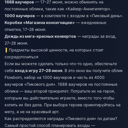
1688 ваучеров
— 17–27 июня, можно обменять на
постоянные облики, такие как «Кайзер-Аннигилятор».
1000 ваучеров
— в комплекте с входом в «Пиковый день».
Коробки «Магазина консигнации»
— ежедневные
отметки, 17–28 июня.
Дождь из мега-красных конвертов
— награды за вход,
27–28 июня.
Предметы высокой ценности, на которых стоит
сосредоточиться
Если вы можете сделать только что-то одно, обеспечьте
себе
вход в игру 27–28 июня
. В это окно вы получите облик
Flowborn, набор на 1000 ваучеров и часть из 4000
ваучеров «Пикового дня». 1688 ваучеров на постоянные
облики — ваш второй приоритет. Потратьте их на героя,
которым вы действительно играете, вместо того чтобы
копить их без дела. При выборе героев ориентируйтесь на
мету, а не на красивый арт.
Как распределяются награды «Пикового дня» по датам?
Самый простой способ планировать входы —