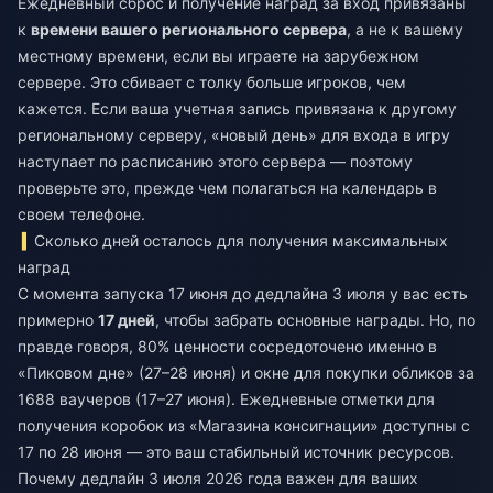
Ежедневный сброс и получение наград за вход привязаны
к
времени вашего регионального сервера
, а не к вашему
местному времени, если вы играете на зарубежном
сервере. Это сбивает с толку больше игроков, чем
кажется. Если ваша учетная запись привязана к другому
региональному серверу, «новый день» для входа в игру
наступает по расписанию этого сервера — поэтому
проверьте это, прежде чем полагаться на календарь в
своем телефоне.
Сколько дней осталось для получения максимальных
наград
С момента запуска 17 июня до дедлайна 3 июля у вас есть
примерно
17 дней
, чтобы забрать основные награды. Но, по
правде говоря, 80% ценности сосредоточено именно в
«Пиковом дне» (27–28 июня) и окне для покупки обликов за
1688 ваучеров (17–27 июня). Ежедневные отметки для
получения коробок из «Магазина консигнации» доступны с
17 по 28 июня — это ваш стабильный источник ресурсов.
Почему дедлайн 3 июля 2026 года важен для ваших