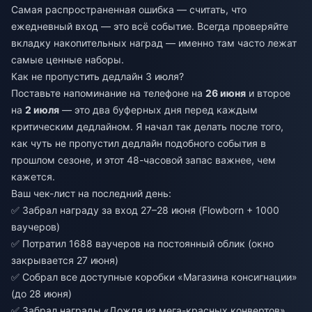
Самая распространенная ошибка — считать, что
ежедневный вход — это всё событие. Всегда проверяйте
вкладку накопительных наград — именно там часто лежат
самые ценные наборы.
Как не пропустить дедлайн 3 июля?
Поставьте напоминание на телефоне на
26 июня
и второе
на
2 июля
— это два буферных дня перед каждым
критическим дедлайном. Я начал так делать после того,
как чуть не пропустил дедлайн подобного события в
прошлом сезоне, и этот 48-часовой запас важнее, чем
кажется.
Ваш чек-лист на последний день:
✅ Забрал награду за вход 27–28 июня (Flowborn + 1000
ваучеров)
✅ Потратил 1688 ваучеров на постоянный облик (окно
закрывается 27 июня)
✅ Собрал все доступные коробки «Магазина консигнации»
(до 28 июня)
✅ Забрал награды «Дождя из мега-красных конвертов»