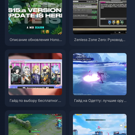
Описание обновления Honor
Zenless Zone Zero: Руководст
of Kings S15.a | Август 2026
во по операции «Бейгл» | Авг
уст 2026
Гайд по выбору бесплатного
Гайд на Одетту: лучшие оруж
агента в ZZZ 3.1 | Август 202
ия, артефакты и команды | Ав
6
густ 2026