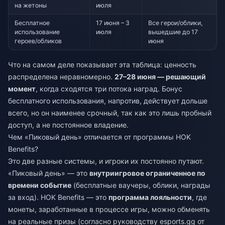
на жетоны
июля
Бесплатное
17 июня – 3
Все герои/облики,
использование
июля
вышедшие до 17
героев/обликов
июня
Что на самом деле показывает эта таблица: ценность
распределена неравномерно.
27–28 июня — решающий
момент
, когда сходятся три потока наград. Бонус
бесплатного использования, напротив, действует дольше
всего, но он наименее срочный, так как это лишь пробный
доступ, а не постоянное владение.
Чем «Пиковый день» отличается от программы HOK
Benefits?
Это две разные системы, и игроки их постоянно путают.
«Пиковый день» — это
внутриигровое ограниченное по
времени событие
(бесплатные ваучеры, облики, награды
за вход). HOK Benefits — это
программа лояльности
, где
монеты, заработанные в процессе игры, можно обменять
на реальные призы (согласно руководству esports.gg от