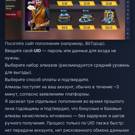
Посетите сайт пополнения (например, BitTopup).
Введите свой
UID
— пароль или данные для входа не
нужны.
Выберите набор алмазов (рекомендуется средний уровень
для выгоды).
Выберите способ оплаты и подтвердите.
Алмазы поступят на ваш аккаунт, обычно в течение ~3
минут, согласно заявлениям платформы.
Я засекал три отдельных пополнения во время прошлого
окна годовщины и подтвердил, что бонусные и базовые
алмазы начислялись мгновенно — без задержек и шагов
ручного получения. Процесс только по UID также быстр:
нет передачи аккаунта, нет рискованного обмена данными