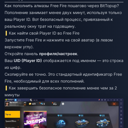
Как пополнить алмазы Free Fire пошагово через BitTopup?
Пополнение занимает менее двух минут, используя только
ваш Player ID. Вот безопасный процесс, привязанный к
реальному окну трат на годовщину.
Как найти свой Player ID во Free Fire
Запустите Free Fire и нажмите на свой аватар (в левом
верхнем углу).
Откройте панель
профиля/настроек
.
Ваш
UID (Player ID)
отображается под именем — это строка
из цифр.
Скопируйте ее точно. Это стандартный идентификатор Free
Fire, необходимый для всех пополнений.
Как завершить безопасное пополнение менее чем за 2
минуты