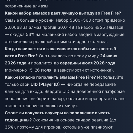
потраченные алмазы.
Какой набор алмазов дает лучшую выгоду во Free Fire?
Самые большие уровни. Набор 5600+560 стоит примерно
$0.0068 за алмаз против $0.0148 за набор из 25 алмазов
— скидка 56% на маленький набор вводит в заблуждение
относительно реальной стоимости одного алмаза.
Когда начинается и заканчивается событие в честь 9-
летия Free Fire?
Оно началось по всему миру
24 июня
2026 года
и продлится до
середины июля 2026 года
(примерно 15–26 июля, в зависимости от источника).
Как безопасно пополнить алмазы Free Fire?
Используйте
только свой
UID (Player ID)
— никогда не передавайте
данные для входа. Введите UID на доверенной платформе
пополнения, выберите набор, оплатите и проверьте баланс
в игре в течение нескольких минут.
Стоит ли покупать ваучеры на пополнение в честь
годовщины?
Экономия на основе скидок реальна (до
35%), поэтому для игроков, которые уже планируют