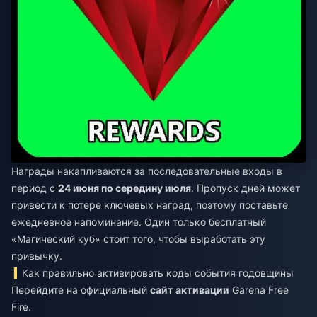
Награды накапливаются за последовательные входы в
период с
24 июня по середину июля
. Пропуск дней может
привести к потере ключевых наград, поэтому поставьте
ежедневное напоминание. Один только бесплатный
«Магический куб» стоит того, чтобы выработать эту
привычку.
Как правильно активировать коды события годовщины
Перейдите на официальный
сайт активации
Garena Free
Fire.