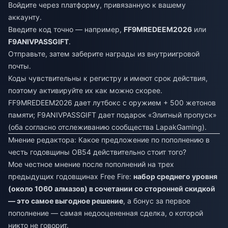
Войдите через платформу, привязанную к вашему
аккаунту.
Введите код точно — например,
FF9MREDEEM2026
или
F9ANIVPASSGIFT
.
Отправьте, затем заберите награды из внутриигровой
почты.
Коды чувствительны к регистру и имеют срок действия,
поэтому активируйте их как можно скорее.
FF9MREDEEM2026 дает лутбокс с оружием + 500 жетонов
памяти; F9ANIVPASSGIFT дает подарок «Элитный пропуск»
(оба согласно отслеживанию сообщества LapakGaming).
Мнение редактора: Какое предложение по пополнению в
честь годовщины OB54 действительно стоит того?
Мое честное мнение после пополнений на трех
предыдущих годовщинах Free Fire:
набор среднего уровня
(около 1060 алмазов) в сочетании со сторонней скидкой
— это самое выгодное решение
, а бонус за первое
пополнение — самая недооцененная сделка, о которой
никто не говорит.