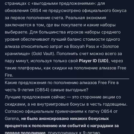
страницах с «выгодными предложениями»: для
обновления OB54 не предусмотрено официального бонуса
за первое пополнение счета. Реальная экономия
заключается в том,
где
вы покупаете и
какие
наборы
выбираете. Для большинства игроков наборы среднего
уровня обеспечивают лучший баланс стоимости одного
алмаза относительно затрат на Booyah Pass и «Золотое
хранилище» (Gold Vault). Пополнить счет можно всего за
пару минут, используя только свой
Player ID (UID)
, через
такие платформы, как
скидки на пополнение алмазов Free
Fire
.
Какие предложения по пополнению алмазов Free Fire в
честь 9-летия (OB54) самые выгодные?
Лучшие предложения сейчас — это сторонние акции со
скидками, а не внутриигровые бонусы в честь годовщины.
Согласно официальным примечаниям к патчу OB54 от
Garena,
не было анонсировано никаких бонусных
процентов к пополнению или событий с наградами за
первое пополнение
, приуроченных к 9-летию.