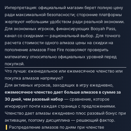
Интерпретация: официальный магазин берет полную цену
ради максимальной безопасности; сторонние платформы
жертвуют небольшим удобством ради реальной экономии.
Для экономных игроков, финансирующих Booyah Pass,
канал со скидками — рациональный выбор. Для точного
расчета стоимости одного алмаза цены на
скидки на
пополнение алмазов Free Fire
позволяют проверить
математику относительно официальных уровней перед
покупкой.
Что лучше: еженедельное или ежемесячное членство или
покупка алмазов напрямую?
Для активных игроков, заходящих в игру ежедневно,
ежемесячное членство дает больше алмазов в сумме за
30 дней, чем разовый набор
— сравнение, которое
игнорирует почти каждая страница с предложениями.
Членство дает алмазы ежедневно плюс разовый бонус при
активации, поэтому дисциплина — решающий фактор.
Распределение алмазов по дням при членстве