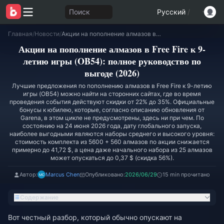
Поиск
Русский
/
Главная
/
Новости
/
Акции на пополнение алмазов в Free Fire к 9-летию игры (OB54): полное руководство по выгоде (2026)
Акции на пополнение алмазов в Free Fire к 9-
летию игры (OB54): полное руководство по
выгоде (2026)
Лучшие предложения по пополнению алмазов в Free Fire к 9-летию
игры (OB54) можно найти на сторонних сайтах, где во время
проведения события действуют скидки от 22% до 35%. Официальные
бонусы к юбилею, которые, согласно описанию обновления от
Garena, в этом цикле не предусмотрены, здесь ни при чем. По
состоянию на 24 июня 2026 года, дату глобального запуска,
наиболее выгодными являются наборы среднего и высокого уровня:
стоимость комплекта из 5600 + 560 алмазов по акции снижается
примерно до 41,72 $, а цена даже начального набора из 25 алмазов
может опускаться до 0,37 $ (скидка 56%).
Автор:
Marcus Chen
Опубликовано:
2026/06/29
15 min прочитано
Содержание
Вот честный разбор, который обычно опускают на