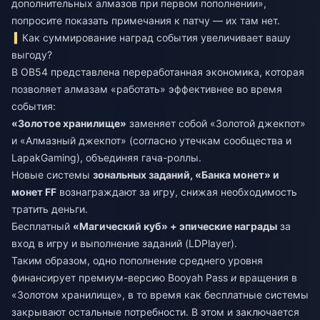
дополнительных алмазов при первом пополнении»,
попросите показать примечания к патчу — их там нет.
Как суммирование наград события увеличивает вашу
выгоду?
В OB54 представлена переработанная экономика, которая
позволяет алмазам «работать» эффективнее во время
события:
«Золотое хранилище»
заменяет собой «Золотой джекпот»
и «Алмазный джекпот» (согласно утечкам сообщества и
LapakGaming), объединяя гача-роллы.
Новые системы
зональных заданий, «Банка монет» и
монет FF
вознаграждают за игру, снижая необходимость
тратить деньги.
Бесплатный
«Магический куб» + эпические награды
за
вход в игру и выполнение заданий (LDPlayer).
Таким образом, одно пополнение среднего уровня
финансирует премиум-версию Booyah Pass
и
вращения в
«Золотом хранилище», в то время как бесплатные системы
закрывают остальные потребности. В этом и заключается