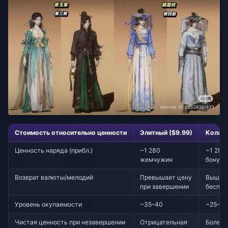
Стоимость относительно ценности
Элитный ($9.99)
Коллек
Ценность наряда (прибл.)
~1 280
~1 280
жемчужин
бонус
Возврат валюты/мелодий
Превышает цену
Выше, 
при завершении
беспла
Уровень окупаемости
~35–40
~25–30
Чистая ценность при незавершении
Отрицательная
Более 