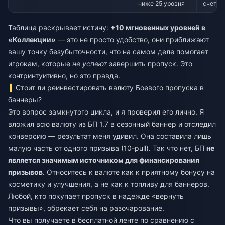
ниже 25 уровня
счет +
Таблица раскрывает истину:
+10 мгновенных уровней в
«Коллекции»
— это не просто удобство, они приближают
вашу точку безубыточности, что на самом деле помогает
игрокам, которые
не успеют
завершить пропуск. Это
контринтуитивно, но это правда.
Стоит ли реинвестировать валюту Боевого пропуска в
баннеры?
Это вопрос замкнутого цикла, и я проверил его лично. Я
вложил всю валюту из БП 1.7 в сезонный баннер и отследил
конверсию — результат меня удивил. Она составила лишь
малую часть от одного призыва (10-pull). Так что нет, БП
не
является значимым источником для финансирования
призывов
. Относитесь к валюте как к приятному бонусу на
косметику и улучшения, а не как к топливу для баннеров.
Любой, кто покупает пропуск в надежде «вернуть
призывы», обрекает себя на разочарование.
Что вы получаете в бесплатной ленте по сравнению с