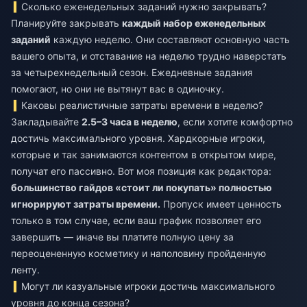
Сколько еженедельных заданий нужно закрывать?
Планируйте закрывать
каждый набор еженедельных
заданий
каждую неделю. Они составляют основную часть
вашего опыта, и отставание на неделю трудно наверстать
за четырехнедельный сезон. Ежедневные задания
помогают, но они не вытянут вас в одиночку.
Каковы реалистичные затраты времени в неделю?
Закладывайте
2.5–3 часа в неделю
, если хотите комфортно
достичь максимального уровня. Хардкорные игроки,
которые и так занимаются контентом в открытом мире,
получат его пассивно. Вот моя позиция как редактора:
большинство гайдов «стоит ли покупать» полностью
игнорируют затраты времени.
Пропуск имеет ценность
только в том случае, если ваш график позволяет его
завершить — иначе вы платите полную цену за
переоцененную косметику и наполовину пройденную
ленту.
Могут ли казуальные игроки достичь максимального
уровня до конца сезона?