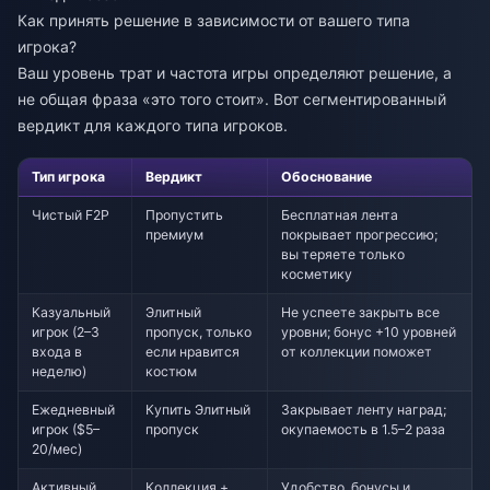
Как принять решение в зависимости от вашего типа
игрока?
Ваш уровень трат и частота игры определяют решение, а
не общая фраза «это того стоит». Вот сегментированный
вердикт для каждого типа игроков.
Тип игрока
Вердикт
Обоснование
Чистый F2P
Пропустить
Бесплатная лента
премиум
покрывает прогрессию;
вы теряете только
косметику
Казуальный
Элитный
Не успеете закрыть все
игрок (2–3
пропуск, только
уровни; бонус +10 уровней
входа в
если нравится
от коллекции поможет
неделю)
костюм
Ежедневный
Купить Элитный
Закрывает ленту наград;
игрок ($5–
пропуск
окупаемость в 1.5–2 раза
20/мес)
Активный
Коллекция +
Удобство, бонусы и