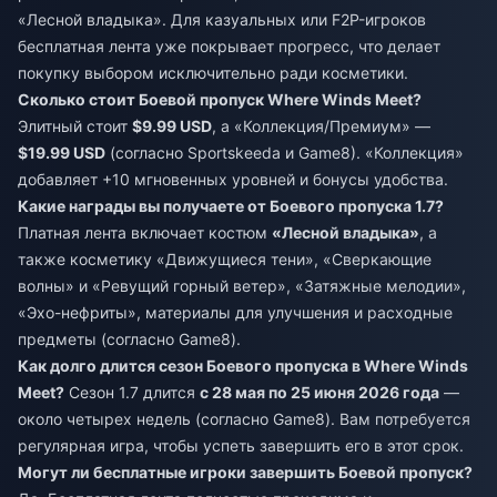
«Лесной владыка». Для казуальных или F2P-игроков
бесплатная лента уже покрывает прогресс, что делает
покупку выбором исключительно ради косметики.
Сколько стоит Боевой пропуск Where Winds Meet?
Элитный стоит
$9.99 USD
, а «Коллекция/Премиум» —
$19.99 USD
(согласно Sportskeeda и Game8). «Коллекция»
добавляет +10 мгновенных уровней и бонусы удобства.
Какие награды вы получаете от Боевого пропуска 1.7?
Платная лента включает костюм
«Лесной владыка»
, а
также косметику «Движущиеся тени», «Сверкающие
волны» и «Ревущий горный ветер», «Затяжные мелодии»,
«Эхо-нефриты», материалы для улучшения и расходные
предметы (согласно Game8).
Как долго длится сезон Боевого пропуска в Where Winds
Meet?
Сезон 1.7 длится
с 28 мая по 25 июня 2026 года
—
около четырех недель (согласно Game8). Вам потребуется
регулярная игра, чтобы успеть завершить его в этот срок.
Могут ли бесплатные игроки завершить Боевой пропуск?