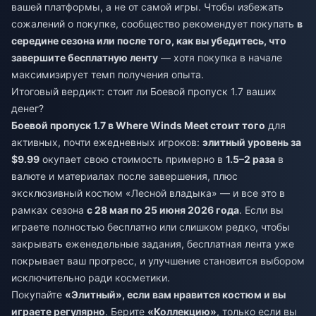
вашей платформы, а не от самой игры. Чтобы избежать
сожалений о покупке, сообщество рекомендует покупать
в
середине сезона или после того, как вы убедитесь, что
завершите бесплатную ленту
— хотя покупка в начале
максимизирует темп получения опыта.
Итоговый вердикт: стоит ли Боевой пропуск 1.7 ваших
денег?
Боевой пропуск 1.7 в Where Winds Meet стоит того
для
активных, почти ежедневных игроков:
элитный уровень за
$9.99
окупает свою стоимость примерно в
1.5–2 раза
в
валюте и материалах после завершения, плюс
эксклюзивный костюм «Лесной владыка» — и все это в
рамках сезона
с 28 мая по 25 июня 2026 года
. Если вы
играете полностью бесплатно или слишком редко, чтобы
закрывать еженедельные задания, бесплатная лента уже
покрывает ваш прогресс, и улучшение становится выбором
исключительно ради косметики.
Покупайте
«Элитный», если вам нравится костюм и вы
играете регулярно
. Берите
«Коллекцию»
, только если вы