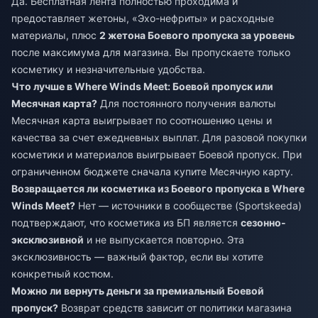
Да. Бесплатная лента полностью проходима и
предоставляет жетоны, «Эхо-нефриты» и расходные
материалы, плюс
2 жетона Боевого пропуска за уровень
после максимума для магазина. Вы пропускаете только
косметику и незначительные удобства.
Что лучше в Where Winds Meet: Боевой пропуск или
Месячная карта?
Для постоянного получения валюты
Месячная карта выигрывает по соотношению цены и
качества за счет ежедневных выплат. Для разовой покупки
косметики и материалов выигрывает Боевой пропуск. При
ограниченном бюджете сначала купите Месячную карту.
Возвращается ли косметика из Боевого пропуска в Where
Winds Meet?
Нет — источники в сообществе (Sportskeeda)
подтверждают, что косметика из БП является
сезонно-
эксклюзивной
и не выпускается повторно. Эта
эксклюзивность — важный фактор, если вы хотите
конкретный костюм.
Можно ли вернуть деньги за премиальный Боевой
пропуск?
Возврат средств зависит от политики магазина