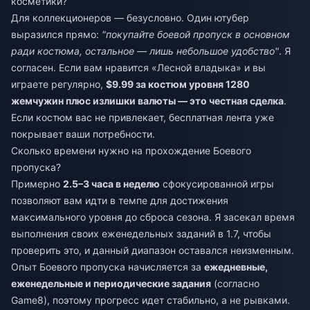
косметики?
Для коллекционеров — безусловно. Один ютубер
выразился прямо:
"покупайте боевой пропуск в основном
ради костюма, остальное — лишь небольшое удобство"
. Я
согласен. Если вам нравится «Лесной владыка» и вы
играете регулярно,
$9.99 за костюм уровня 1280
жемчужин плюс излишки валюты — это честная сделка
.
Если костюм вас не привлекает, бесплатная лента уже
покрывает ваши потребности.
Сколько времени нужно на прохождение Боевого
пропуска?
Примерно
2.5–3 часа в неделю
сфокусированной игры
позволяют вам идти в темпе для достижения
максимального уровня до сброса сезона. Я засекал время
выполнения своих еженедельных заданий в 1.7, чтобы
проверить это, и данный диапазон оставался неизменным.
Опыт Боевого пропуска начисляется за
ежедневные,
еженедельные и периодические задания
(согласно
Game8), поэтому прогресс идет стабильно, а не рывками.