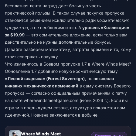
бесплатная лента наград дает большую часть
практической пользы. В таком случае покупка пропуска
становится решением исключительно ради
косметических
предметов
, а не необходимостью. А
уровень «Коллекция»
за $19.99
— это сомнительное вложение, если только вам
действительно не нужны дополнительные бонусы.
Давайте разберем математику, затраты времени и то, кому
стоит совершать покупку.
Что изменилось в Боевом пропуске 1.7 в Where Winds Meet?
Обновление 1.7 добавило новую косметическую тему
«Лесной владыка» (Forest Sovereign)
, но
не внесло
никаких механических изменений
в саму систему Боевого
пропуска — согласно официальным примечаниям к патчу
на сайте wherewindsmeetgame.com (июнь 2026 г.). Если вы
играли в предыдущем сезоне, структура покажется вам
идентичной. Новизна заключается в добыче.
Where Winds Meet
Показать еще ›