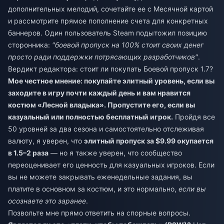
дополнительных мелодий, сочетайте ее с Месячной картой
и рассмотрите прямое пополнение счета для конкретных
баннеров. Один пользователь Steam подытожил позицию
сторонника:
"боевой пропуск на 100% стоит своих денег
просто ради поддержки потрясающих разработчиков"
.
Вердикт редактора: стоит ли покупать Боевой пропуск 1.7?
Мое честное мнение: покупайте элитный уровень, если вы
заходите в игру почти каждый день и вам нравится
костюм «Лесной владыка». Пропустите его, если вы
казуальный или полностью бесплатный игрок.
Пройдя все
50 уровней за два сезона и самостоятельно отслеживая
валюту, я уверен, что
элитный пропуск за $9.99 окупается
в 1.5–2 раза
— но я также уверен, что сообщество
переоценивает его ценность для казуальных игроков. Если
вы не можете закрывать еженедельные задания, вы
платите в основном за костюм, и это нормально,
если вы
осознаете это заранее
.
Позвольте мне прямо ответить на спорные вопросы.