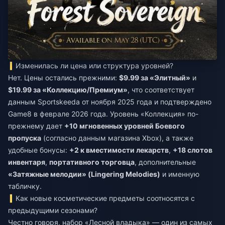
Изменилась ли цена или структура уровней?
Нет. Цены остались прежними:
$9.99 за «Элитный»
и
$19.99 за «Коллекцию/Премиум»
, что соответствует
данным Sportskeeda от ноября 2025 года и подтверждено
Game8 в феврале 2026 года. Уровень «Коллекция» по-
прежнему дает
+10 мгновенных уровней Боевого
пропуска
(согласно данным магазина Xbox), а также
удобные бонусы:
+2 к вместимости лекарств
,
+18 слотов
инвентаря
,
портативного торговца
, дополнительные
«Затяжные мелодии» (Lingering Melodies)
и именную
табличку.
Как новые косметические предметы соотносятся с
предыдущими сезонами?
Честно говоря, набор «Лесной владыка» — один из самых