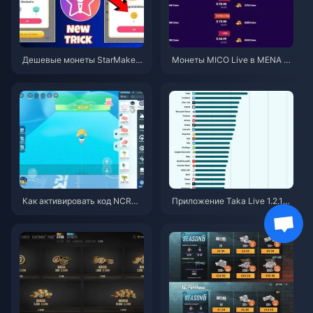
Дешевые монеты StarMaker
Монеты MICO Live в MENA по
для прослушиваний Superno
сле версии v5.2: самые выго
vaX 2026 (скидка 12-23%)
дные предложения 2026
Как активировать код NCRCK
Приложение Taka Live 1.2.11
YT8EF для получения беспла
быстро разряжает батарею п
тных монет Эгги (авг. 2026)
осле обновления в июле 202
6 года? Причины и способы р
ешения