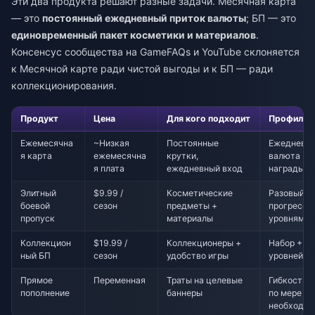
Эти два продукта решают разные задачи. Месячная карта
— это
постоянный ежедневный приток валюты
; БП — это
единовременный пакет косметики и материалов
.
Консенсус сообщества на GameFAQs и YouTube склоняется
к Месячной карте ради чистой выгоды и к БП — ради
коллекционирования.
Продукт
Цена
Для кого подходит
Профиль 
Ежемесячна
~Низкая
Постоянные
Ежедневн
я карта
ежемесячна
крутки,
валюта +
я плата
ежедневный вход
награды з
Элитный
$9.99 /
Косметические
Разовый на
боевой
сезон
предметы +
прогресси
пропуск
материалы
уровням
Коллекцион
$19.99 /
Коллекционеры +
Набор + 10
ный БП
сезон
удобство игры
уровней +
Прямое
Переменная
Траты на целевые
Гибкость 
пополнение
баннеры
по мере
необходим