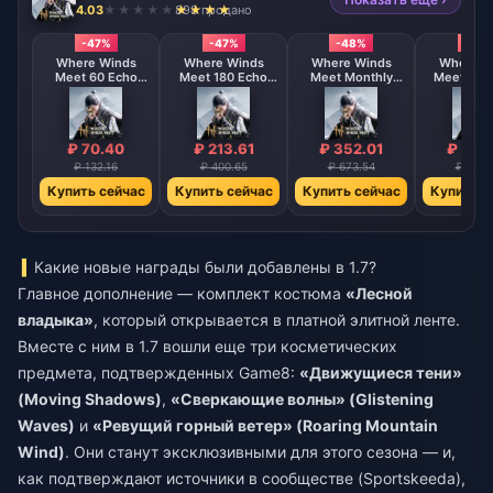
4.03
898 продано
-47%
-47%
-48%
-47
Where Winds
Where Winds
Where Winds
Where W
Meet 60 Echo
Meet 180 Echo
Meet Monthly
Meet 300 Echo
Beads
Beads
Pass
Bead
₽ 70.40
₽ 213.61
₽ 352.01
₽ 352
₽ 132.16
₽ 400.65
₽ 673.54
₽ 662.
Купить сейчас
Купить сейчас
Купить сейчас
Купить с
Какие новые награды были добавлены в 1.7?
Главное дополнение — комплект костюма
«Лесной
владыка»
, который открывается в платной элитной ленте.
Вместе с ним в 1.7 вошли еще три косметических
предмета, подтвержденных Game8:
«Движущиеся тени»
(Moving Shadows)
,
«Сверкающие волны» (Glistening
Waves)
и
«Ревущий горный ветер» (Roaring Mountain
Wind)
. Они станут эксклюзивными для этого сезона — и,
как подтверждают источники в сообществе (Sportskeeda),