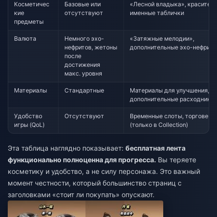
Косметичес
Базовые или
«Лесной владыка», красители
кие
отсутствуют
именные таблички
предметы
Валюта
Немного эхо-
«Затяжные мелодии»,
нефритов, жетоны
дополнительные эхо-нефрит
после
достижения
макс. уровня
Материалы
Стандартные
Материалы для улучшения,
дополнительные расходники
Удобство
Отсутствуют
Временные слоты, торговец
игры (QoL)
(только в Collection)
Эта таблица наглядно показывает:
бесплатная лента
функционально полноценна для прогресса.
Вы теряете
косметику и удобство, а не силу персонажа. Это важный
момент честности, который большинство страниц с
заголовками «стоит ли покупать» опускают.