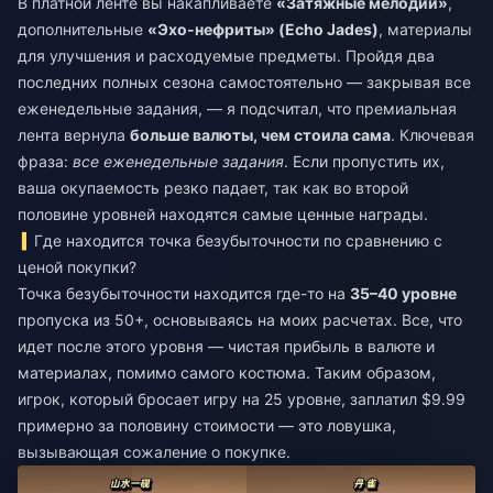
В платной ленте вы накапливаете
«Затяжные мелодии»
,
дополнительные
«Эхо-нефриты» (Echo Jades)
, материалы
для улучшения и расходуемые предметы. Пройдя два
последних полных сезона самостоятельно — закрывая все
еженедельные задания, — я подсчитал, что премиальная
лента вернула
больше валюты, чем стоила сама
. Ключевая
фраза:
все еженедельные задания
. Если пропустить их,
ваша окупаемость резко падает, так как во второй
половине уровней находятся самые ценные награды.
Где находится точка безубыточности по сравнению с
ценой покупки?
Точка безубыточности находится где-то на
35–40 уровне
пропуска из 50+, основываясь на моих расчетах. Все, что
идет после этого уровня — чистая прибыль в валюте и
материалах, помимо самого костюма. Таким образом,
игрок, который бросает игру на 25 уровне, заплатил $9.99
примерно за половину стоимости — это ловушка,
вызывающая сожаление о покупке.