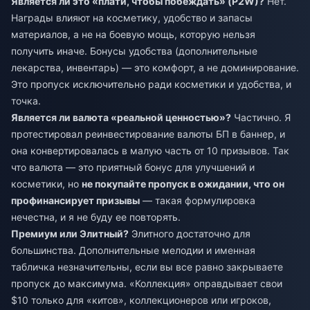
Является ли это «плати, чтобы побеждать» (P2W)?
Нет.
Награды влияют на косметику, удобство и запасы
материалов, а не на боевую мощь, которую нельзя
получить иначе. Бонусы удобства (дополнительные
лекарства, инвентарь) — это комфорт, а не доминирование.
Это пропуск исключительно ради косметики и удобства, и
точка.
Является ли валюта «реальной ценностью»?
Частично. Я
протестировал реинвестирование валюты БП в баннер, и
она конвертировалась в малую часть от 10 призывов. Так
что валюта — это приятный бонус для улучшений и
косметики, но
не покупайте пропуск в ожидании, что он
профинансирует призывы
— такая формулировка
нечестна, и я не буду ее повторять.
Премиум или Элитный?
Элитного достаточно для
большинства. Дополнительные мелодии и именная
табличка незначительны, если вы все равно закрываете
пропуск до максимума. «Коллекция» оправдывает свои
$10 только для «китов», коллекционеров или игроков,