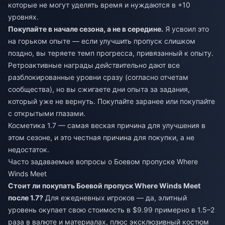
которые не могут уделять время и нуждаются в +10
уровнях.
Покупайте в начале сезона, а не в середине.
Я усвоил это
на горьком опыте — если улучшить пропуск слишком
поздно, вы теряете темп прогресса, привязанный к опыту.
Ретроактивные награды
действительно
дают все
разблокированные уровни сразу (согласно отчетам
сообщества), но вы сжигаете дни опыта за задания,
который уже не вернуть. Покупайте заранее или покупайте
с открытыми глазами.
Косметика 1.7 — самая веская причина для улучшения в
этом сезоне, и это честная причина для покупки, а не
недостаток.
Часто задаваемые вопросы о Боевом пропуске Where
Winds Meet
Стоит ли покупать Боевой пропуск Where Winds Meet
после 1.7?
Для ежедневных игроков — да, элитный
уровень окупает свою стоимость в $9.99 примерно в 1.5–2
раза в валюте и материалах, плюс эксклюзивный костюм