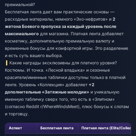
премиальной?
Бесплатная лента дает вам практические основы —
расходные материалы, немного «Эхо-нефритов» и
2
жетона Боевого пропуска за каждый уровень после
максимального
для магазина. Платная лента добавляет
косметику, дополнительную премиальную валюту и
временные бонусы для комфортной игры. Это разделение
и есть суть вашего выбора.
Какие награды эксклюзивны для платного уровня?
Костюмы. И точка. «Лесной владыка» и сезонные
красители/именные таблички доступны только в платной
ленте. Уровень «Коллекция» добавляет
+2
дополнительные «Затяжные мелодии»
и уникальную
именную табличку сверх того, что есть в «Элитном»
(согласно Reddit r/WhereWindsMeet), плюс бонусы к слотам
и торговцу.
Аспект
Бесплатная лента
Платная лента (Elite/Collecti