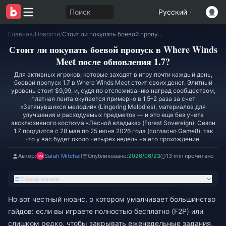
Поиск
Русский
/
Главная
/
Новости
/
Стоит ли покупать боевой пропуск в Where Winds Meet после обновления 1.7?
Стоит ли покупать боевой пропуск в Where Winds
Meet после обновления 1.7?
Для активных игроков, которые заходят в игру почти каждый день,
боевой пропуск 1.7 в Where Winds Meet стоит своих денег. Элитный
уровень стоит $9,99, и, судя по отслеживанию наград сообществом,
платная лента окупается примерно в 1,5–2 раза за счет
«Затянувшихся мелодий» (Lingering Melodies), материалов для
улучшения и расходуемых предметов — и это еще без учета
эксклюзивного костюма «Лесной владыка» (Forest Sovereign). Сезон
1.7 продлится с 28 мая по 25 июня 2026 года (согласно Game8), так
что у вас будет около четырех недель на его прохождение.
Автор:
Sarah Mitchell
Опубликовано:
2026/06/23
13 min прочитано
Содержание
Но вот честный нюанс, о котором умалчивает большинство
гайдов: если вы играете полностью бесплатно (F2P) или
слишком редко, чтобы закрывать еженедельные задания,