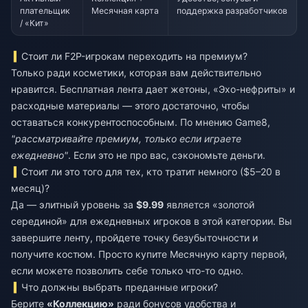
плательщик
Месячная карта
поддержка разработчиков
/ «Кит»
Стоит ли F2P-игрокам переходить на премиум?
Только ради косметики, которая вам действительно
нравится. Бесплатная лента дает жетоны, «Эхо-нефриты» и
расходные материалы — этого достаточно, чтобы
оставаться конкурентоспособным. По мнению Game8,
"рассматривайте премиум, только если играете
ежедневно"
. Если это не про вас, сэкономьте деньги.
Стоит ли это того для тех, кто тратит немного ($5–20 в
месяц)?
Да — элитный уровень за
$9.99
является «золотой
серединой» для ежедневных игроков в этой категории. Вы
завершите ленту, пройдете точку безубыточности и
получите костюм. Просто купите Месячную карту первой,
если можете позволить себе только что-то одно.
Что должны выбрать преданные игроки?
Берите
«Коллекцию»
ради бонусов удобства и