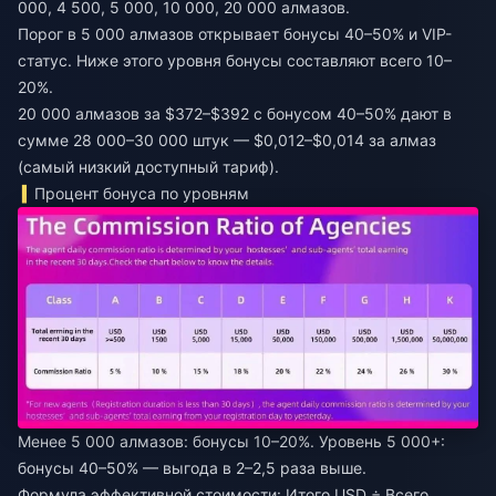
000, 4 500, 5 000, 10 000, 20 000 алмазов.
Порог в 5 000 алмазов открывает бонусы 40–50% и VIP-
статус. Ниже этого уровня бонусы составляют всего 10–
20%.
20 000 алмазов за $372–$392 с бонусом 40–50% дают в
сумме 28 000–30 000 штук — $0,012–$0,014 за алмаз
(самый низкий доступный тариф).
Процент бонуса по уровням
Менее 5 000 алмазов: бонусы 10–20%. Уровень 5 000+:
бонусы 40–50% — выгода в 2–2,5 раза выше.
Формула эффективной стоимости: Итого USD ÷ Всего