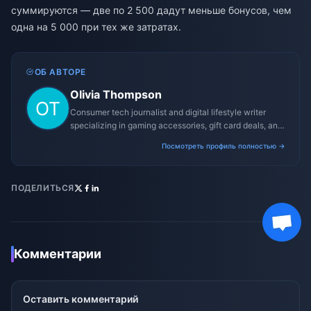
суммируются — две по 2 500 дадут меньше бонусов, чем
одна на 5 000 при тех же затратах.
ОБ АВТОРЕ
Olivia Thompson
Consumer tech journalist and digital lifestyle writer
specializing in gaming accessories, gift card deals, and
platform reviews.
Посмотреть профиль полностью →
ПОДЕЛИТЬСЯ
Комментарии
Оставить комментарий