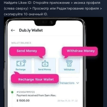
Найдите Likee ID: Откройте приложение > иконка профиля
(слева сверху) > Просмотр или Редактирование профиля >
скопируйте 10-значный ID.