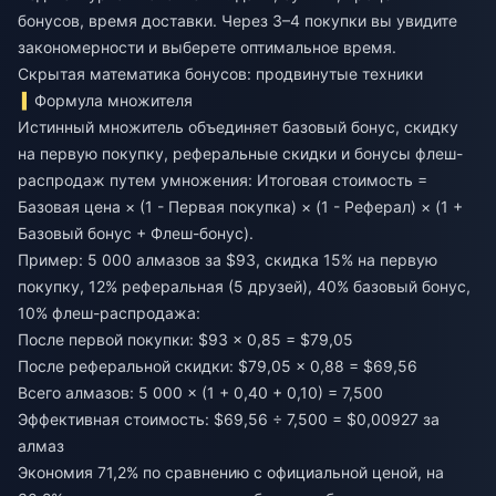
бонусов, время доставки. Через 3–4 покупки вы увидите
закономерности и выберете оптимальное время.
Скрытая математика бонусов: продвинутые техники
Формула множителя
Истинный множитель объединяет базовый бонус, скидку
на первую покупку, реферальные скидки и бонусы флеш-
распродаж путем умножения: Итоговая стоимость =
Базовая цена × (1 - Первая покупка) × (1 - Реферал) × (1 +
Базовый бонус + Флеш-бонус).
Пример: 5 000 алмазов за $93, скидка 15% на первую
покупку, 12% реферальная (5 друзей), 40% базовый бонус,
10% флеш-распродажа:
После первой покупки: $93 × 0,85 = $79,05
После реферальной скидки: $79,05 × 0,88 = $69,56
Всего алмазов: 5 000 × (1 + 0,40 + 0,10) = 7,500
Эффективная стоимость: $69,56 ÷ 7,500 = $0,00927 за
алмаз
Экономия 71,2% по сравнению с официальной ценой, на