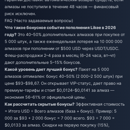
алмазы не поступили в течение 48 часов — финансовый
риск исключен.
FAQ (Часто задаваемые вопросы)
Что такое бонусное событие пополнения Likee в 2026
году?
Это 40–50% дополнительных алмазов при покупке от
5 000 штук, а также еженедельная лотерея на 10 000 000
алмазов при пополнении от $500 USD через USDT/USDC.
Флеш-распродажи 2–4 раза в месяц (6–24 часа, вт–чт)
дают дополнительные 5–15% бонусов.
Какой уровень дает лучший бонус?
Пакет на 5 000
алмазов оптимален: бонус 40–50% (2 000–2 500 штук) при
цене $93–$98,67. Он открывает VIP-статус, дает право на
премиум-тарифы и стоит $0,0124–$0,0141 за алмаз —
экономия 56–61% от официальной цены.
Как рассчитать скрытые бонусы?
Эффективная стоимость
= Итого USD ÷ Всего алмазов (база + бонус). Пример: 5
000 за $93 + 2 000 бонус = 7 000 всего. $93 ÷ 7 000 =
$0,0133 за алмаз. Скидки на первую покупку (15%),