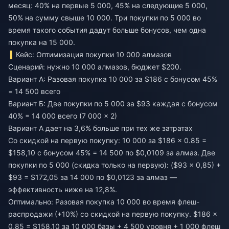
месяц: 40% на первые 5 000, 45% на следующие 5 000,
50% на сумму свыше 10 000. Три покупки по 5 000 во
время такого события дадут больше бонусов, чем одна
покупка на 15 000.
Кейс: Оптимизация покупки 10 000 алмазов
Сценарий: нужно 10 000 алмазов, бюджет $200.
Вариант А: Разовая покупка 10 000 за $186 с бонусом 45%
= 14 500 всего
Вариант Б: Две покупки по 5 000 за $93 каждая с бонусом
40% = 14 000 всего (7 000 × 2)
Вариант А дает на 3,6% больше при тех же затратах
Со скидкой на первую покупку: 10 000 за $186 × 0.85 =
$158,10 с бонусом 45% = 14 500 по $0,0109 за алмаз. Две
покупки по 5 000 (скидка только на первую): ($93 × 0,85) +
$93 = $172,05 за 14 000 по $0,0123 за алмаз —
эффективность ниже на 12,8%.
Оптимально: Разовая покупка 10 000 во время флеш-
распродажи (+10%) со скидкой на первую покупку. $186 ×
0,85 = $158,10 за 10 000 базы + 4 500 уровня + 1 000 флеш