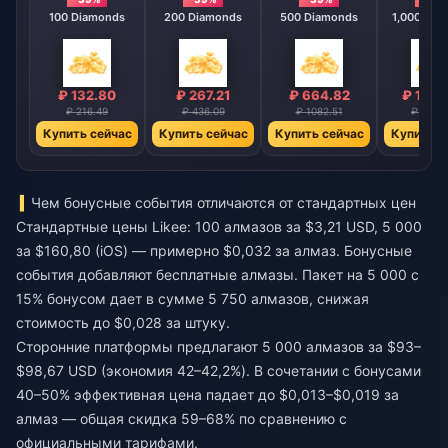
100 Diamonds
200 Diamonds
500 Diamonds
1,000 Dia
₽ 132.80
₽ 267.21
₽ 664.82
₽ 1329
₽ 216.49
₽ 436.09
₽ 1082.51
₽ 2165
Купить сейчас
Купить сейчас
Купить сейчас
Купить с
Чем бонусные события отличаются от стандартных цен
Стандартные цены Likee: 100 алмазов за $3,21 USD, 5 000
за $160,80 (iOS) — примерно $0,032 за алмаз. Бонусные
события добавляют бесплатные алмазы. Пакет на 5 000 с
15% бонусом дает в сумме 5 750 алмазов, снижая
стоимость до $0,028 за штуку.
Сторонние платформы предлагают 5 000 алмазов за $93–
$98,67 USD (экономия 42–42,2%). В сочетании с бонусами
40–50% эффективная цена падает до $0,013–$0,019 за
алмаз — общая скидка 59–68% по сравнению с
официальными тарифами.