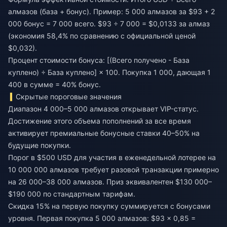
алмазов (база + бонус). Пример: 5 000 алмазов за $93 + 2
000 бонус = 7 000 всего. $93 ÷ 7 000 = $0,0133 за алмаз
(экономия 58,4% по сравнению с официальной ценой
$0,032).
Процент стоимости бонуса: [(Всего получено - База
куплено) ÷ База куплено] × 100. Покупка 1 000, дающая 1
400 в сумме = 40% бонус.
Скрытые пороговые значения
Диапазон 4 000–5 000 алмазов открывает VIP-статус.
Достижение этого объема пополнений за все время
активирует премиальные бонусные ставки 40–50% на
будущие покупки.
Порог в $500 USD для участия в еженедельной лотерее на
10 000 000 алмазов требует разовой транзакции примерно
на 26 000–38 000 алмазов. Приз эквивалентен $130 000–
$190 000 по стандартным тарифам.
Скидка 15% на первую покупку суммируется с бонусами
уровня. Первая покупка 5 000 алмазов: $93 × 0,85 =