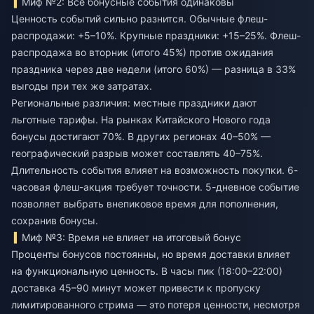
Миф №2: Все бонусные события одинаковы
Ценность событий сильно разнится. Обычные флеш-
распродажи: +5–10%. Крупные праздники: +15–25%. Флеш-
распродажа во вторник (итого 45%) против ожидания
праздника через две недели (итого 60%) — разница в 33%
выгоды при тех же затратах.
Региональные различия: местные праздники дают
льготные тарифы. На рынках Китайского Нового года
бонусы достигают 70%. В других регионах 40–50% —
географический разрыв может составлять 40–75%.
Длительность события влияет на возможность покупки. 6-
часовая флеш-акция требует точности. 5-дневное событие
позволяет выбрать внепиковое время для пополнения,
сохранив бонусы.
Миф №3: Время не влияет на итоговый бонус
Проценты бонусов постоянны, но время доставки влияет
на функциональную ценность. В часы пик (18:00–22:00)
доставка 45–90 минут может привести к пропуску
лимитированного стрима — это потеря ценности, несмотря