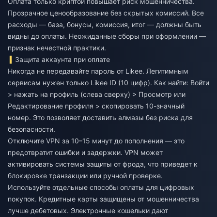
Оплата только криптой повышает риск мошенничества.
Прозрачное ценообразование без скрытых комиссий. Все
расходы — база, бонусы, комиссия, итог — должны быть
видны до оплаты. Неожиданные сборы при оформлении —
признак нечестной практики.
Защита аккаунта при оплате
Никогда не передавайте пароль от Likee. Легитимным
сервисам нужен только Likee ID (10 цифр). Как найти: Войти
> нажать на профиль (слева сверху) > Просмотр или
Редактирование профиля > скопировать 10-значный
номер. Это позволяет доставить алмазы без риска для
безопасности.
Отключите VPN за 10–15 минут до пополнения — это
предотвратит ошибки и задержки. VPN может
активировать системы защиты от фрода, что приведет к
блокировке транзакции или ручной проверке.
Используйте отдельные способы оплаты для цифровых
покупок. Кредитные карты защищены от мошенничества
лучше дебетовых. Электронные кошельки дают