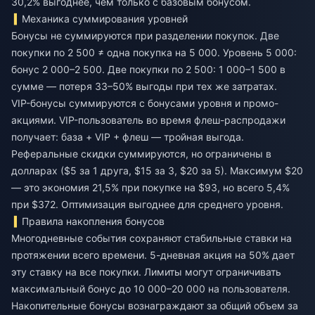
30,2% выгоднее, чем только с базовым бонусом.
Механика суммирования уровней
Бонусы не суммируются при разделении покупок. Две
покупки по 2 500 ≠ одна покупка на 5 000. Уровень 5 000:
бонус 2 000–2 500. Две покупки по 2 500: 1 000–1 500 в
сумме — потеря 33–50% выгоды при тех же затратах.
VIP-бонусы суммируются с бонусами уровня и промо-
акциями. VIP-пользователь во время флеш-распродажи
получает: база + VIP + флеш — тройная выгода.
Реферальные скидки суммируются, но ограничены в
долларах ($5 за 1 друга, $15 за 3, $20 за 5). Максимум $20
— это экономия 21,5% при покупке на $93, но всего 5,4%
при $372. Оптимизация выгоднее для среднего уровня.
Правила накопления бонусов
Многодневные события сохраняют стабильные ставки на
протяжении всего времени. 5-дневная акция на 50% дает
эту ставку на все покупки. Лимиты могут ограничивать
максимальный бонус до 10 000–20 000 на пользователя.
Накопительные бонусы вознаграждают за общий объем за