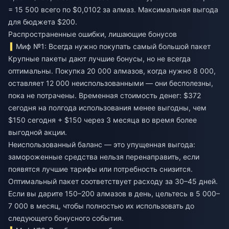
= 15 500 всего по $0,0102 за алмаз. Максимальная выгода
для бюджета $200.
Распространенные ошибки, лишающие бонусов
Миф №1: Всегда нужно покупать самый большой пакет
Крупные пакеты дают лучшие бонусы, но не всегда
оптимальны. Покупка 20 000 алмазов, когда нужно 8 000,
оставляет 12 000 неиспользованными — они бесполезны,
пока не потрачены. Временная стоимость денег: $372
сегодня на полгода использования менее выгодны, чем
$150 сегодня + $150 через 3 месяца во время более
выгодной акции.
Неиспользованный баланс — это упущенная выгода:
замороженные средства нельзя перенаправить, если
появятся лучшие тарифы или потребность снизится.
Оптимальный пакет соответствует расходу за 30–45 дней.
Если вы дарите 150–200 алмазов в день, цельтесь в 5 000–
7 000 в месяц, чтобы полностью их использовать до
следующего бонусного события.