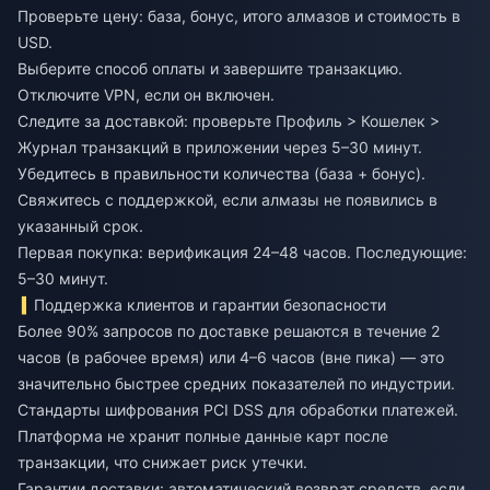
Проверьте цену: база, бонус, итого алмазов и стоимость в
USD.
Выберите способ оплаты и завершите транзакцию.
Отключите VPN, если он включен.
Следите за доставкой: проверьте Профиль > Кошелек >
Журнал транзакций в приложении через 5–30 минут.
Убедитесь в правильности количества (база + бонус).
Свяжитесь с поддержкой, если алмазы не появились в
указанный срок.
Первая покупка: верификация 24–48 часов. Последующие:
5–30 минут.
Поддержка клиентов и гарантии безопасности
Более 90% запросов по доставке решаются в течение 2
часов (в рабочее время) или 4–6 часов (вне пика) — это
значительно быстрее средних показателей по индустрии.
Стандарты шифрования PCI DSS для обработки платежей.
Платформа не хранит полные данные карт после
транзакции, что снижает риск утечки.
Гарантии доставки: автоматический возврат средств, если