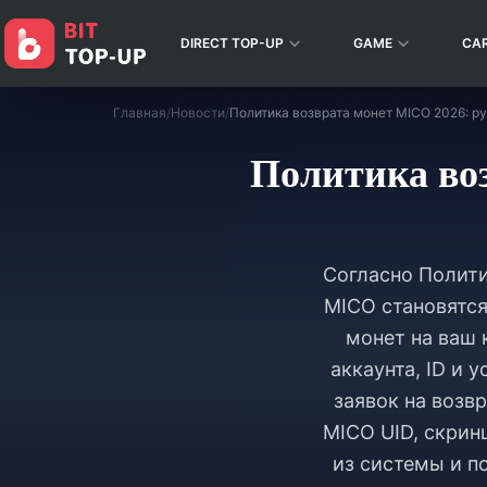
DIRECT TOP-UP
GAME
CA
Главная
/
Новости
/
Политика воз
Согласно Полити
MICO становятся
монет на ваш 
аккаунта, ID и 
заявок на возвр
MICO UID, скрин
из системы и п