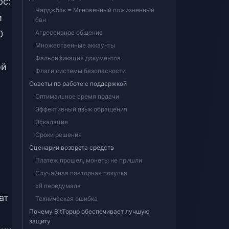
рс:
Чарджбэк = Мгновенный пожизненный
и
бан
0
Агрессивное общение
Множественные аккаунты
Фальсификация документов
ой
Флаги системы безопасности
Советы по работе с поддержкой
Оптимальное время подачи
Эффективный язык обращения
Эскалация
Сроки решения
Сценарии возврата средств
Платеж прошел, монеты не пришли
Случайная повторная покупка
«Я передумал»
ат
Техническая ошибка
Почему BitTopup обеспечивает лучшую
защиту