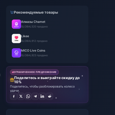
Рекомендуемые товары
Алмазы Chamet
GLOBAL
520 продано
Likee
GLOBAL
912 продано
MICO Live Coins
GLOBAL
923 продано
ОГРАНИЧЕННОЕ ПРЕДЛОЖЕНИЕ
й
Поделитесь и выиграйте скидку до
10%
Поделитесь, чтобы разблокировать колесо
удачи.