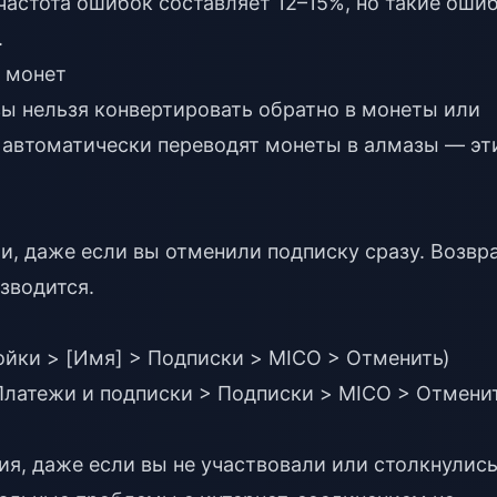
частота ошибок составляет 12–15%, но такие оши
.
 монет
зы нельзя конвертировать обратно в монеты или
 автоматически переводят монеты в алмазы — эт
и, даже если вы отменили подписку сразу. Возвр
зводится.
ойки > [Имя] > Подписки > MICO > Отменить)
 Платежи и подписки > Подписки > MICO > Отмени
я, даже если вы не участвовали или столкнулись