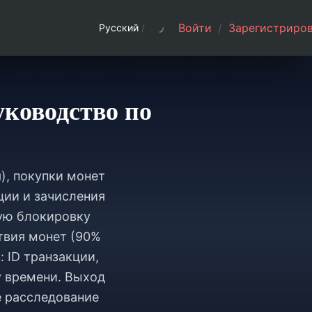
Войти
/
Зарегистриров
Русский
/
уководство по
), покупки монет
ции и зачисления
ную блокировку
ствия монет (90%
: ID транзакции,
у времени. Выход
е расследование