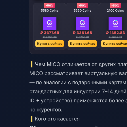
-50%
-50%
-50%
5580 Coins
5330 Coins
2100 Coins
₽ 3677.69
₽ 3381.68
₽ 1352.83
₽ 7293.86
₽ 6706.81
₽ 2682.71
Купить сейчас
Купить сейчас
Купить сейча
Чем MICO отличается от других пл
MICO рассматривает виртуальную вал
— по аналогии с подарочными картам
стандартных для индустрии 7–14 дней
ID + устройство) применяются более 
конкурентов.
Кого это касается