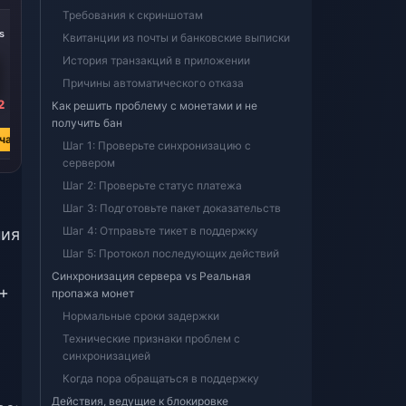
Требования к скриншотам
-14%
-13%
s
445 Coins
100 Coins
Квитанции из почты и банковские выписки
История транзакций в приложении
Причины автоматического отказа
2
₽ 293.61
₽ 68.00
Как решить проблему с монетами и не
₽ 339.45
₽ 78.16
получить бан
час
Купить сейчас
Купить сейчас
Шаг 1: Проверьте синхронизацию с
сервером
Шаг 2: Проверьте статус платежа
Шаг 3: Подготовьте пакет доказательств
Шаг 4: Отправьте тикет в поддержку
ния
Шаг 5: Протокол последующих действий
Синхронизация сервера vs Реальная
 +
пропажа монет
Нормальные сроки задержки
Технические признаки проблем с
синхронизацией
Когда пора обращаться в поддержку
Действия, ведущие к блокировке