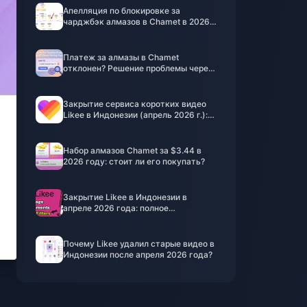
Апелляция по блокировке за
чарджбэк алмазов в Chamet в 2026
году: действительно ли шанс на
успех равен 0%?
Платеж за алмазы в Chamet
отклонен? Решение проблемы через
Safe Buy (июнь 2026 г.)
Закрытие сервиса коротких видео
Likee в Индонезии (апрель 2026 г.):
монеты, резервное копирование и
дальнейшие действия
Набор алмазов Chamet за $3.44 в
2026 году: стоит ли его покупать?
Закрытие Likee в Индонезии в
апреле 2026 года: полное
руководство к действию
Почему Likee удалил старые видео в
Индонезии после апреля 2026 года?