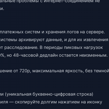
альные проблемы с интернет-соединением не
и.
платежных систем и хранения логов на сервере.
системы архивируют данные, и для их извлечения
ает расследование. В периоды пиковых нагрузок
0%, но 48-часовой дедлайн остается неизменным.
ение от 720p, максимальная яркость, без темно
ии (уникальная буквенно-цифровая строка)
филя — скопируйте долгим нажатием на иконку