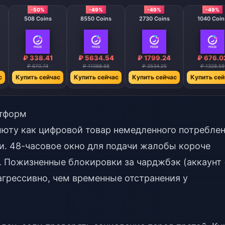
-50%
-49%
-49%
-49%
508 Coins
8550 Coins
2730 Coins
1040 Coin
₽ 338.41
₽ 5634.54
₽ 1799.24
₽ 676.0
₽ 670.74
₽ 11068.68
₽ 3534.25
₽ 1328.59
с
Купить сейчас
Купить сейчас
Купить сейчас
Купить сей
атформ
юту как цифровой товар немедленного потребле
и. 48-часовое окно для подачи жалобы короче
. Пожизненные блокировки за чарджбэк (аккаунт
агрессивно, чем временные отстранения у