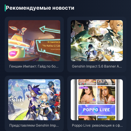
Рекомендуемые новости
Геншин Импакт: Гайд по босс
Genshin Impact 5.6 Banner An
у Шоколадник – научу, как по
alysis: Is the 55% RES Shred W
бедить этого сладкого монст
orth It?
ра без единой ошибки
Представляем Genshin Impac
Poppo Live: революция в сфе
t: невероятное приключение,
ре прямых трансляций в соц