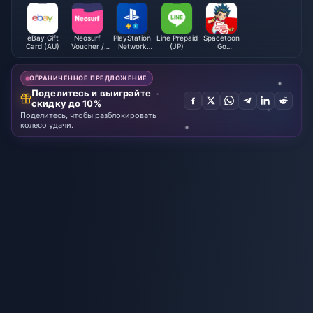
для внутриигровых покупок.
eBay Gift
Neosurf
PlayStation
Line Prepaid
Spacetoon
Card (AU)
Voucher /
Network
(JP)
Go
Prepaid (CA)
Card (JP)
Subscription
(JO)
ОГРАНИЧЕННОЕ ПРЕДЛОЖЕНИЕ
Поделитесь и выиграйте
скидку до 10%
Поделитесь, чтобы разблокировать
колесо удачи.