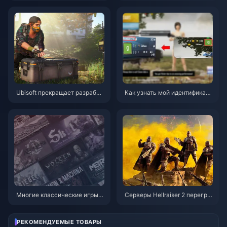
которое вы не можете позво
иальных сетях
лить себе пропустить!
Ubisoft прекращает разработ
Как узнать мой идентификато
ку The Division: Heartland
р игрока в pubg mobile
Многие классические игры, т
Серверы Hellraiser 2 перегру
акие как «Xenogears» и «Final
жены из-за ее популярности.
Fantasy 8», отмечают свои ю
Директор заявил, что следуе
билеи.
т максимально избегать P2W
РЕКОМЕНДУЕМЫЕ ТОВАРЫ