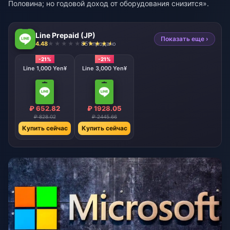
Половина; но годовой доход от оборудования снизится».
Line Prepaid (JP)
Показать еще ›
4.48
851 продано
-21%
-21%
Line 1,000 Yen¥
Line 3,000 Yen¥
₽ 652.82
₽ 1928.05
₽ 828.02
₽ 2445.66
Купить сейчас
Купить сейчас