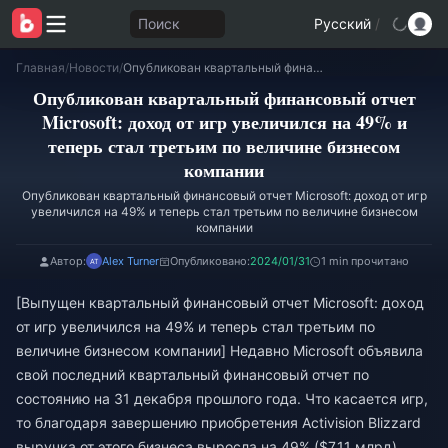
Поиск
Русский
/
Главная
/
Новости
/
Опубликован квартальный финансовый отчет Microsoft: доход от игр увеличился на 49% и теперь стал третьим по величине бизнесом компании
Опубликован квартальный финансовый отчет
Microsoft: доход от игр увеличился на 49% и
теперь стал третьим по величине бизнесом
компании
Опубликован квартальный финансовый отчет Microsoft: доход от игр
увеличился на 49% и теперь стал третьим по величине бизнесом
компании
Автор:
Alex Turner
Опубликовано:
2024/01/31
1 min прочитано
[Выпущен квартальный финансовый отчет Microsoft: доход
от игр увеличился на 49% и теперь стал третьим по
величине бизнесом компании] Недавно Microsoft объявила
свой последний квартальный финансовый отчет по
состоянию на 31 декабря прошлого года. Что касается игр,
то благодаря завершению приобретения Activision Blizzard
выручка от этого бизнеса выросла на 49% ($7,11 млрд).