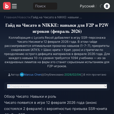
Поиск
Русский
/
Главная
/
Новости
/
Гайд на Чисато в NIKKE: навыки для F2P и P2W игроков (февраль 2026)
Гайд на Чисато в NIKKE: навыки для F2P и P2W
игроков (февраль 2026)
Коллаборация с Lycoris Recoil добавляет в игру SSR-персонажа
Чисато Нисикиги 12 февраля 2026 года. В этом гайде
рассматривается оптимальная прокачка навыков (1-7-7), приоритеты
снаряжения (АТК% > Шанс крита > Крит. урон) и стратегии по
преодолению острого дефицита материалов в феврале 2026 года. Для
каждого навыка 10-го уровня требуется 1094 учебника — из-за
ежедневных лимитов на фарм это станет серьезным испытанием для
F2P-игроков.
Автор:
Marcus Chen
Опубликовано:
2026/02/04
8 min прочитано
Содержание
Обзор Чисато: Навыки и роль
Чисато появится в игре 12 февраля 2026 года (анонс
состоялся 2 февраля) с вероятностью призыва SSR-юнита