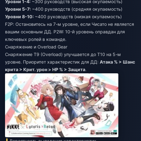
Уровни 1-4:
~300 руководств (высокая окупаемость)
Уровни 5-7:
~400 руководств (средняя окупаемость)
Уровни 8-10:
~400 руководств (низкая окупаемость)
F2P: Остановитесь на 7-м уровне, если Чисато не является
вашим основным ДД. P2W: 10-й уровень оправдан для
ключевых ролей в команде.
Снаряжение и Overload Gear
Снаряжение Т9 (Overload) улучшается до Т10 на 5-м
уровне. Приоритет характеристик для ДД:
Атака % > Шанс
крита > Крит. урон > HP % > Защита
.
Вероятность выпадения характеристик