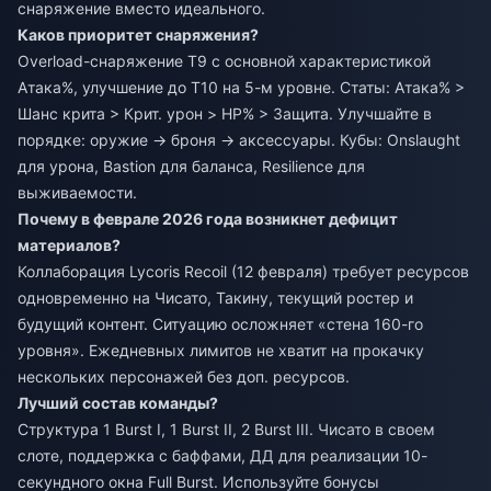
снаряжение вместо идеального.
Каков приоритет снаряжения?
Overload-снаряжение Т9 с основной характеристикой
Атака%, улучшение до Т10 на 5-м уровне. Статы: Атака% >
Шанс крита > Крит. урон > HP% > Защита. Улучшайте в
порядке: оружие → броня → аксессуары. Кубы: Onslaught
для урона, Bastion для баланса, Resilience для
выживаемости.
Почему в феврале 2026 года возникнет дефицит
материалов?
Коллаборация Lycoris Recoil (12 февраля) требует ресурсов
одновременно на Чисато, Такину, текущий ростер и
будущий контент. Ситуацию осложняет «стена 160-го
уровня». Ежедневных лимитов не хватит на прокачку
нескольких персонажей без доп. ресурсов.
Лучший состав команды?
Структура 1 Burst I, 1 Burst II, 2 Burst III. Чисато в своем
слоте, поддержка с баффами, ДД для реализации 10-
секундного окна Full Burst. Используйте бонусы