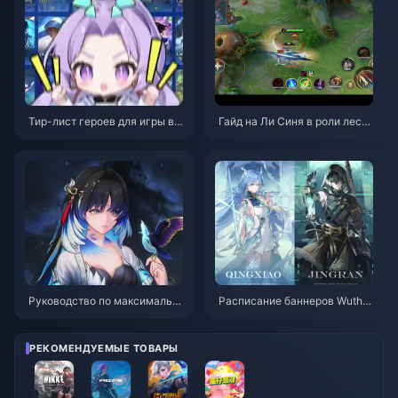
Тир-лист героев для игры в с
Гайд на Ли Синя в роли лесн
оло-очереди в Honor of Kings
ика в Honor of Kings | Июль 2
| Июль 2026
026
Руководство по максимальн
Расписание баннеров Wuther
ому урону Ян Ян Сюаньлин |
ing Waves 3.6 | Июль 2026
Июль 2026
РЕКОМЕНДУЕМЫЕ ТОВАРЫ