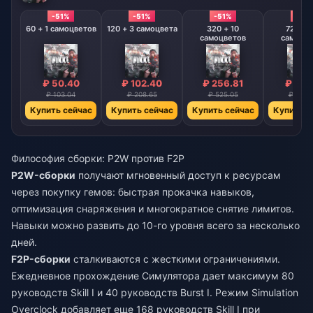
-51%
-51%
-51%
-51%
60 + 1 самоцветов
120 + 3 самоцвета
320 + 10
720 + 
самоцветов
самоцв
₽ 50.40
₽ 102.40
₽ 256.81
₽ 515
₽ 103.04
₽ 208.65
₽ 525.05
₽ 1051.
Купить сейчас
Купить сейчас
Купить сейчас
Купить с
Философия сборки: P2W против F2P
P2W-сборки
получают мгновенный доступ к ресурсам
через покупку гемов: быстрая прокачка навыков,
оптимизация снаряжения и многократное снятие лимитов.
Навыки можно развить до 10-го уровня всего за несколько
дней.
F2P-сборки
сталкиваются с жесткими ограничениями.
Ежедневное прохождение Симулятора дает максимум 80
руководств Skill I и 40 руководств Burst I. Режим Simulation
Overclock добавляет еще 168 руководств Skill I при