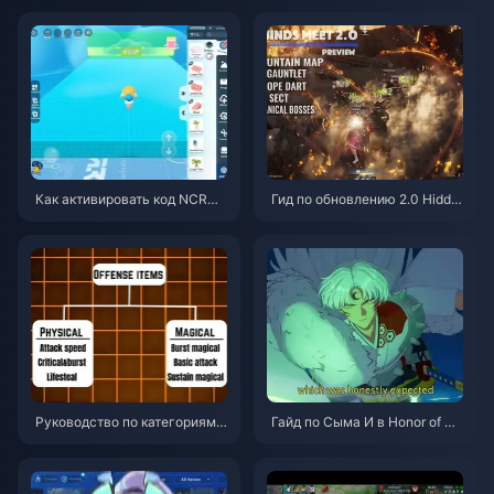
Как активировать код NCRCK
Гид по обновлению 2.0 Hidde
YT8EF для получения беспла
n Mountain в Where Winds Me
тных монет Эгги (авг. 2026)
et | Июль 2026
Руководство по категориям п
Гайд по Сыма И в Honor of Ki
редметов в Honor of Kings | И
ngs | Июль 2026
юль 2026