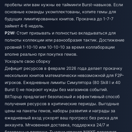
пробелы или вам нужны ее тайминги Burst-навыков. Если
основные команды укомплектованы, копите гемы для
будущих лимитированных юнитов. Прокачка до 1-7-7
займет 4-6 недель.
P2W:
Стоит призывать и полностью вкладываться для
полноты коллекции или разнообразия тактик. Достижение
уровней 1-10-10 или 10-10-10 за время коллаборации
вполне реально при покупке гемов.
Ускорьте свою сборку
Дефицит ресурсов в феврале 2026 года делает прокачку
нескольких юнитов математически невозможной для F2P-
игроков. Ежедневные лимиты Симулятора (80 Skill I и 40
Burst I) не покроют нужды без магазинов событий.
BitTopup предлагает безопасный и эффективный способ
получения ресурсов в критические периоды. Выгодные
цены на пакеты гемов, наборы развития и награды за
ежедневный вход ускорят ваш прогресс без риска для
аккаунта. Мгновенная доставка, поддержка 24/7 и
безопасные платежи. Тысячи игроков NIKKE доверяют