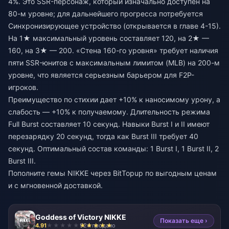
4%. Это SSR-персонаж, который изначально доступен на
80-м уровне; для дальнейшего прогресса потребуется
Синхронизирующее устройство (открывается в главе 4-15).
На 1★ максимальный уровень составляет 120, на 2★ —
160, на 3★ — 200. «Стена 160-го уровня» требует наличия
пяти SSR-юнитов с максимальным лимитом (MLB) на 200-м
уровне, что является серьезным барьером для F2P-
игроков.
Преимущество по стихии дает +10% к наносимому урону, а
слабость — +10% к получаемому. Длительность режима
Full Burst составляет 10 секунд. Навыки Burst I и II имеют
перезарядку 20 секунд, тогда как Burst III требует 40
секунд. Оптимальный состав команды: 1 Burst I, 1 Burst II, 2
Burst III.
Пополните гемы NIKKE
через BitTopup по выгодным ценам
и с мгновенной доставкой.
Goddess of Victory NIKKE
Показать еще ›
4.91
924 продано