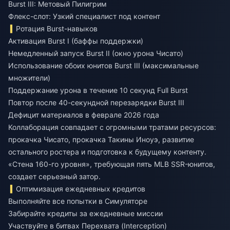
Burst III: Метовый Пилигрим
Флекс-слот: Узкий специалист под контент
Ротация Burst-навыков
Активация Burst I (баффы поддержки)
Немедленный запуск Burst II (окно урона Чисато)
Использование обоих юнитов Burst III (максимальные
множители)
Поддержание урона в течение 10 секунд Full Burst
Повтор после 40-секундной перезарядки Burst III
Дефицит материалов в феврале 2026 года
Коллаборация совпадает с огромными тратами ресурсов:
прокачка Чисато, прокачка Такины Иноуэ, развитие
остального ростера и подготовка к будущему контенту.
«Стена 160-го уровня», требующая пять MLB SSR-юнитов,
создает серьезный затор.
Оптимизация ежедневных кредитов
Выполняйте все попытки в Симуляторе
Забирайте кредиты за ежедневные миссии
Участвуйте в битвах Перехвата (Interception)