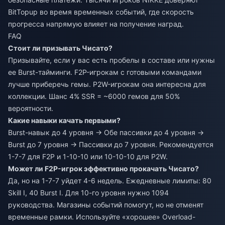
BitTopup во время временных событий, где скорость
прогресса напрямую влияет на получение наград.
FAQ
Стоит ли призывать Чисато?
Призывайте, если у вас есть пробелы в составе или нужны
ее Burst-тайминги. F2P-игрокам с готовыми командами
лучше приберечь гемы. P2W-игрокам она интересна для
коллекции. Шанс 4% SSR = ~6000 гемов для 50%
вероятности.
Какие навыки качать первыми?
Burst-навык до 4 уровня → Обе пассивки до 4 уровня →
Burst до 7 уровня → Пассивки до 7 уровня. Рекомендуется
1-7-7 для F2P и 1-10-10 или 10-10-10 для P2W.
Может ли F2P-игрок эффективно прокачать Чисато?
Да, но на 1-7-7 уйдет 4-6 недель. Ежедневные лимиты: 80
Skill I, 40 Burst I. Для 10-го уровня нужно 1094
руководства. Магазины событий помогут, но не отменят
временные рамки. Используйте «хорошее» Overload-