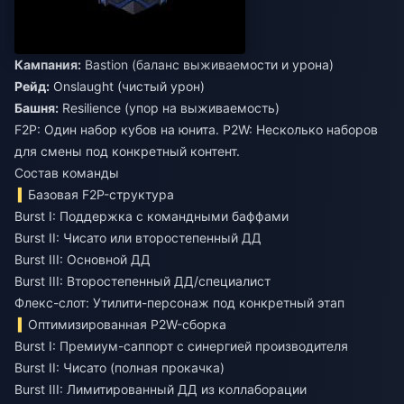
Кампания:
Bastion (баланс выживаемости и урона)
Рейд:
Onslaught (чистый урон)
Башня:
Resilience (упор на выживаемость)
F2P: Один набор кубов на юнита. P2W: Несколько наборов
для смены под конкретный контент.
Состав команды
Базовая F2P-структура
Burst I: Поддержка с командными баффами
Burst II: Чисато или второстепенный ДД
Burst III: Основной ДД
Burst III: Второстепенный ДД/специалист
Флекс-слот: Утилити-персонаж под конкретный этап
Оптимизированная P2W-сборка
Burst I: Премиум-саппорт с синергией производителя
Burst II: Чисато (полная прокачка)
Burst III: Лимитированный ДД из коллаборации