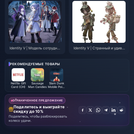
Identity V | Модель сотруднич
Identity V | Странный и удивит
ества с Frieren раскрыта – не
ельный! Новый костюм плач
которые незначительные нед
ущего клоуна "Улитка бури" -
остатки, но ничего серьезног
утечка из игры!
РЕКОМЕНДУЕМЫЕ ТОВАРЫ
о!
Netflix Gift
Sausage
Slam Dunk
Card (CH)
Man Candies
Mobile Point
(Global)
ОГРАНИЧЕННОЕ ПРЕДЛОЖЕНИЕ
Поделитесь и выиграйте
скидку до 10%
Поделитесь, чтобы разблокировать
колесо удачи.