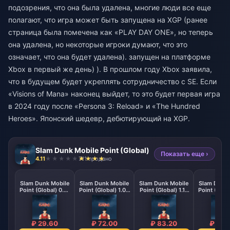
подозрения, что она была удалена, многие люди все еще
полагают, что игра может быть запущена на XGP (ранее
страница была помечена как «PLAY DAY ONE», но теперь
она удалена, но некоторые игроки думают, что это
означает, что она будет удалена). запущен на платформе
Xbox в первый же день) ). В прошлом году Xbox заявила,
что в будущем будет укреплять сотрудничество с SE. Если
«Visions of Mana» наконец выйдет, то это будет первая игра
в 2024 году после «Persona 3: Reload» и «The Hundred
Heroes». Японский шедевр, дебютирующий на XGP.
Slam Dunk Mobile Point (Global)
Показать еще ›
4.11
711 продано
Slam Dunk Mobile
Slam Dunk Mobile
Slam Dunk Mobile
Slam Dunk 
Point (Global) 0.41
Point (Global) 1.02
Point (Global) 1.18
Point (Globa
Point
Point
Point
Poin
₽ 29.60
₽ 72.00
₽ 83.20
₽ 115