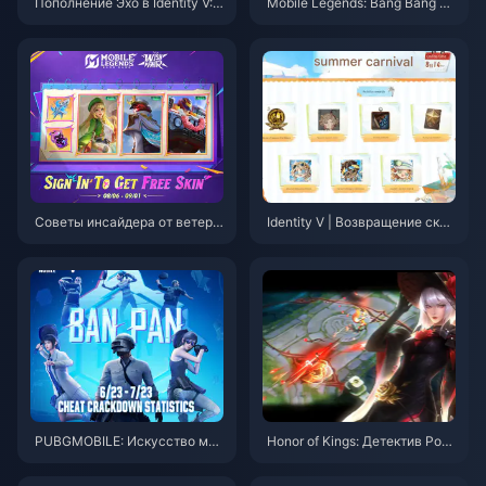
Пополнение Эхо в Identity V:
Mobile Legends: Bang Bang —
Самые выгодные способы дл
Список героев по уровням (а
я игроков со всего мира (Рук
вгуст 2025) и оптимизация р
оводство по UID и серверам
ейтинга
2025)
Советы инсайдера от ветера
Identity V | Возвращение скин
на: событие Wish Fair и страт
ов Летнего раунда 2 и новые
егии подъема героев в MLBB
события!
PUBGMOBILE: Искусство мас
Honor of Kings: Детектив Роуз
терства в очистке BanPan
Цзин и новые мета-ходы