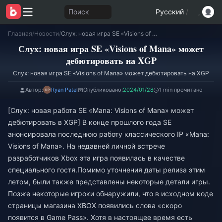
Поиск
Русский
/
Главная
/
Новости
/
Слух: новая игра SE «Visions of Mana» может дебютировать на XGP
Слух: новая игра SE «Visions of Mana» может
дебютировать на XGP
Слух: новая игра SE «Visions of Mana» может дебютировать на XGP
Автор:
Ryan Patel
Опубликовано:
2024/01/28
1 min прочитано
[Слух: новая работа SE «Mana: Visions of Mana» может
дебютировать в XGP] В конце прошлого года SE
анонсировала последнюю работу классического IP «Mana:
Visions of Mana». На недавней личной встрече
разработчиков Xbox эта игра появилась в качестве
специального гостя.Помимо уточнения даты релиза этим
летом, были также представлены некоторые детали игры.
Позже некоторые игроки обнаружили, что в исходном коде
страницы магазина XBOX появились слова «скоро
появится в Game Pass». Хотя в настоящее время есть