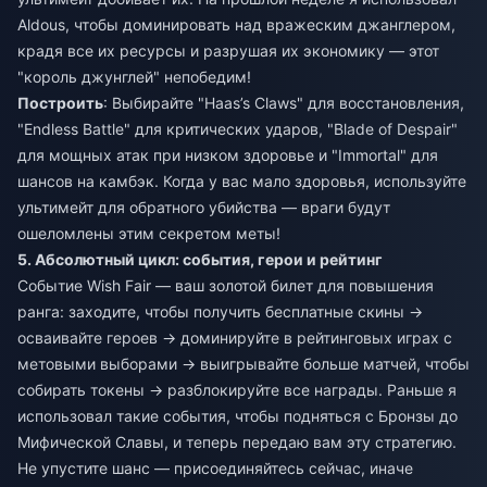
Aldous, чтобы доминировать над вражеским джанглером,
крадя все их ресурсы и разрушая их экономику — этот
"король джунглей" непобедим!
Построить
: Выбирайте "Haas’s Claws" для восстановления,
"Endless Battle" для критических ударов, "Blade of Despair"
для мощных атак при низком здоровье и "Immortal" для
шансов на камбэк. Когда у вас мало здоровья, используйте
ультимейт для обратного убийства — враги будут
ошеломлены этим секретом меты!
5. Абсолютный цикл: события, герои и рейтинг
Событие Wish Fair — ваш золотой билет для повышения
ранга: заходите, чтобы получить бесплатные скины →
осваивайте героев → доминируйте в рейтинговых играх с
метовыми выборами → выигрывайте больше матчей, чтобы
собирать токены → разблокируйте все награды. Раньше я
использовал такие события, чтобы подняться с Бронзы до
Мифической Славы, и теперь передаю вам эту стратегию.
Не упустите шанс — присоединяйтесь сейчас, иначе