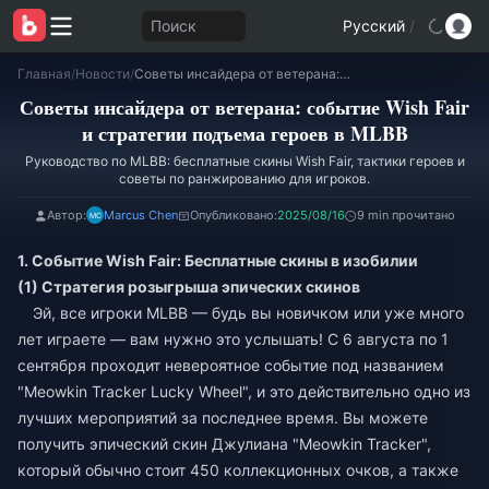
Поиск
Русский
/
Главная
/
Новости
/
Советы инсайдера от ветерана: событие Wish Fair и стратегии подъема героев в MLBB
Советы инсайдера от ветерана: событие Wish Fair
и стратегии подъема героев в MLBB
Руководство по MLBB: бесплатные скины Wish Fair, тактики героев и
советы по ранжированию для игроков.
Автор:
Marcus Chen
Опубликовано:
2025/08/16
9 min прочитано
1. Событие Wish Fair: Бесплатные скины в изобилии
(1) Стратегия розыгрыша эпических скинов
Эй, все игроки MLBB — будь вы новичком или уже много
лет играете — вам нужно это услышать! С 6 августа по 1
сентября проходит невероятное событие под названием
"Meowkin Tracker Lucky Wheel", и это действительно одно из
лучших мероприятий за последнее время. Вы можете
получить эпический скин Джулиана "Meowkin Tracker",
который обычно стоит 450 коллекционных очков, а также