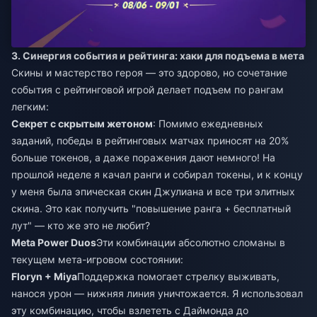
3. Синергия события и рейтинга: хаки для подъема в мета
Скины и мастерство героя — это здорово, но сочетание
события с рейтинговой игрой делает подъем по рангам
легким:
Секрет с скрытым жетоном
: Помимо ежедневных
заданий, победы в рейтинговых матчах приносят на 20%
больше токенов, а даже поражения дают немного! На
прошлой неделе я качал ранги и собирал токены, и к концу
у меня была эпическая скин Джулиана и все три элитных
скина. Это как получить "повышение ранга + бесплатный
лут" — кто же это не любит?
Meta Power Duos
Эти комбинации абсолютно сломаны в
текущем мета-игровом состоянии:
Floryn + Miya
Поддержка помогает стрелку выживать,
нанося урон — нижняя линия уничтожается. Я использовал
эту комбинацию, чтобы взлететь с Даймонда до