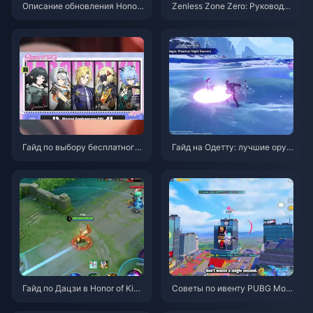
Описание обновления Honor
Zenless Zone Zero: Руководст
of Kings S15.a | Август 2026
во по операции «Бейгл» | Авг
уст 2026
Гайд по выбору бесплатного
Гайд на Одетту: лучшие оруж
агента в ZZZ 3.1 | Август 202
ия, артефакты и команды | Ав
6
густ 2026
Гайд по Дацзи в Honor of King
Советы по ивенту PUBG Mobi
s: 10 главных трюков | Август
le «Человек-паук» | Август 2
2026
026