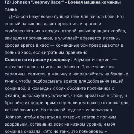
(2) Johnson "Jeepney Racer" – Боевая машина команды
танка
Джонсон безусловно лучший танк для начала боёв. Его
первый навык позволяет врезаться в врагов и
подбрасывать их в воздух, второй навык вращает колёса,
замедляя противников, а ультимейт врезается в стены,
бросая врагов в хаос — командные бои превращаются в
полный хаос, если играть им правильно!
Советы по игровому процессу
: Роуминг и ганкинг —
ключевые аспекты игры за Johnson. После зачистки
середины, садитесь в машину и направляйтесь на боковые
линии, чтобы подбрасывать врагов для добивания вашей
командой. В командных боях обходите противника с
фланга, используйте ультимейт, чтобы врезаться в стену, и
бросайте их керри прямо перед лицом вашего стрелка для
легкой зачистки. На прошлой неделе я использовал
Johnson, чтобы врезаться в пятерых врагов с полным
здоровьем, оставив их всех на низком уровне, и моя
команда сказала: «Это не танк, это полководец!»