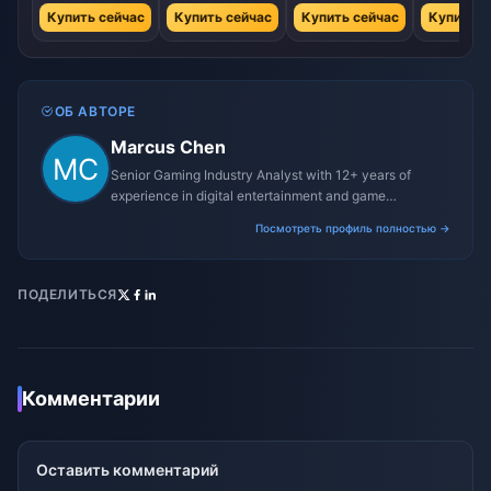
Купить сейчас
Купить сейчас
Купить сейчас
Купить с
ОБ АВТОРЕ
Marcus Chen
Senior Gaming Industry Analyst with 12+ years of
experience in digital entertainment and game
monetization strategies.
Посмотреть профиль полностью →
ПОДЕЛИТЬСЯ
Комментарии
Оставить комментарий