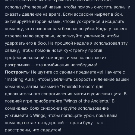
используйте первый навык, чтобы помочь очистить волны и
оказать давление на врага. Если ассассин ныряет в бой,
активируйте второй навык, чтобы ускориться и исцелить
команду, что позволит вам безопасно уйти. Когда у вашего
стрелка мало здоровья, используйте ультимейт, чтобы
удержать его в бою. На прошлой неделе я использовал эту
связку, чтобы помочь новичку-стрелку против
профессиональной команды, и мы полностью их
разгромили — эта комбинация непобедима!
Построить
: Не шутите со своими предметами! Начните с
"Inspiring Aura", чтобы увеличить скорость и лечение вашей
команды, затем возьмите "Emerald Brooch" для
дополнительного сопротивления магии и усиления щита. В
поздней игре приобретайте "Wings of the Ancients." В
командных боях синхронизируйте использование
ультимейта с Wings, чтобы поглощать урон, пока ваша
команда остается здоровой — враги будут так
расстроены, что сдадутся!