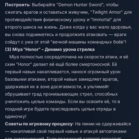
Построить
: Выбирайте "Demon Hunter Sword", чтобы
сжигать врагов и оставаться живучим, "Twilight Armor" для
противодействия физическому урону и "Immortal" для
второго шанса на жизнь. Даже когда у вас мало здоровья,
вы снова подниметесь и продолжите атаковать — враги
сойдут с ума от этой "вечной машины командных боёв"!
(3) Miya "Honor" – Динамо урона стрелка
Miya полностью сосредоточена на скорости атаки, и её
скин "Honor" делает её ещё более смертоносной. Её
первый навык накапливается, нанося огромный урон
базовыми атаками, второй навык замедляет врагов,
удерживая их в зоне досягаемости, а ультимейт
обрушивает град пронизывающих стрел, способных
уничтожить целые команды. Если вы освоите её, то в
поздней игре будете преследовать целые отряды в
одиночку!
Советы по игровому процессу
: На линии не сдерживайся
— накапливай свой первый навык и атакуй автоатаками
как сумасшедший. Если вражеский саппорт подходит