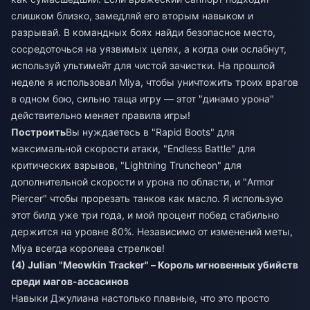
слишком близко, замедляй его вторым навыком и
разрывай. В командных боях найди безопасное место,
сосредоточься на уязвимых целях, а когда они ослабнут,
используй ультимейт для чистой зачистки. На прошлой
неделе я использовал Miya, чтобы уничтожить троих врагов
в одном бою, сильно таща игру — этот "динамо урона"
действительно меняет правила игры!
Построить
Вы нуждаетесь в "Rapid Boots" для
максимальной скорости атаки, "Endless Battle" для
критических взрывов, "Lightning Truncheon" для
дополнительной скорости и урона по области, и "Armor
Piercer" чтобы прорезать танков как масло. Я использую
этот билд уже три года, и мой процент побед стабильно
держится на уровне 80%. Независимо от изменений меты,
Miya всегда королева стрелков!
(4) Julian "Meowkin Tracker" – Король мгновенных убийств
среди магов-ассасинов
Навыки Джулиана настолько плавные, что это просто