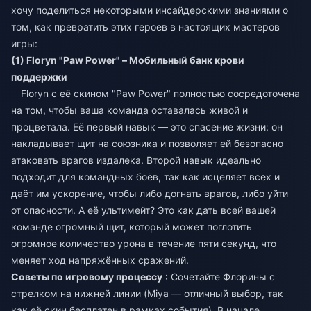
хочу поделиться некоторыми инсайдерскими знаниями о
том, как превратить этих героев в настоящих мастеров
игры:
(1) Floryn "Paw Power" – Мобильный банк крови
поддержки
Floryn с её скином "Paw Power" полностью сосредоточена
на том, чтобы ваша команда оставалась живой и
процветала. Её первый навык — это спасение жизни: он
накладывает щит на союзника и позволяет ей безопасно
атаковать врагов издалека. Второй навык идеально
подходит для командных боёв, так как исцеляет всех и
даёт им ускорение, чтобы либо догнать врагов, либо уйти
от опасности. А её ультимейт? Это как дать всей вашей
команде огромный щит, который может поглотить
огромное количество урона в течение пяти секунд, что
меняет ход напряжённых сражений.
Советы по игровому процессу
: Сочетайте Флорины с
стрелком на нижней линии (Miya — отличный выбор, так
как её скин бесплатен в рамках события). В начале