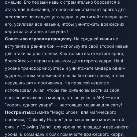
смешно. Его первый навык стремительно бросается в
атаку для добивания, второй навык отмечает врагов для
жестокого последующего удара, а ультимейт превращает
его, усиливая все навыки, чтобы уничтожать вражеских
керри за считанные секунды!
Советы по игровому процессу
: На средней линии не
вступайте в ранние бои — используйте свой второй навык
для атаки на расстоянии. Как только вы отметите врага,
бросайтесь с первым навыком для второго удара. На 4
уровне трансформируйтесь и уничтожьте мидера одним
ударом, затем перемещайтесь на боковые линии, чтобы
нарушить ритм противника. На прошлой неделе я
использовал Julian, чтобы так сильно вывести из себя
профессионального мидера, что он ушёл в AFK — этот
"король одного удара" — настоящая машина для carry!
Построить
Возьмите "Magic Shoes" для магического
пробития, "Calamity Reaper" для накопления магической
силы и "Glowing Wand" для урона по площади и взрывного
урона. В командных боях помечайте вражеского керри,