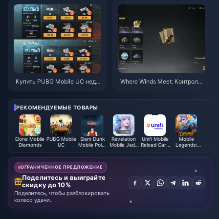
Купить PUBG Mobile UC недо
Where Winds Meet: Контрольн
рого для коллаборации с «На
ый список приоритетов для С
руто Шиппуден» (июль 2026):
крытой Горы | Июль 2026
стоимость, лучшие наборы и
РЕКОМЕНДУЕМЫЕ ТОВАРЫ
безопасное пополнение
Elona Mobile
PUBG Mobile
Slam Dunk
Revelation
Unifi Mobile
Mobile
Diamonds
UC
Mobile Point
Mobile Jade
Reload Card
Legends:
(Global)
Malaysia
(MY)
Bang Bang
ОГРАНИЧЕННОЕ ПРЕДЛОЖЕНИЕ
Поделитесь и выиграйте
скидку до 10%
Поделитесь, чтобы разблокировать
колесо удачи.