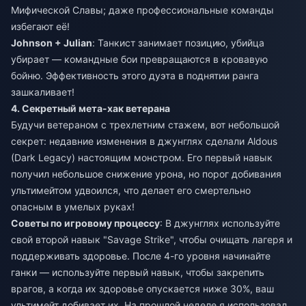
Мифической Славы; даже профессиональные команды
избегают её!
Johnson + Julian
: Танкист занимает позицию, убийца
убирает — командные бои превращаются в кровавую
бойню. Эффективность этого дуэта в поднятии ранга
зашкаливает!
4. Секретный мета-хак ветерана
Будучи ветераном с трехлетним стажем, вот небольшой
секрет: недавние изменения в джунглях сделали Aldous
(Dark Legacy) настоящим монстром. Его первый навык
получил небольшое снижение урона, но порог добивания
ультимейтом удвоился, что делает его смертельно
опасным в умелых руках!
Советы по игровому процессу
: В джунглях используйте
свой второй навык "Savage Strike", чтобы очищать лагеря и
поддерживать здоровье. После 4-го уровня начинайте
ганки — используйте первый навык, чтобы закрепить
врагов, а когда их здоровье опускается ниже 30%, ваш
ультимейт добивает их. На прошлой неделе я использовал