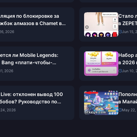
ляция по блокировке за
Стало 
жбэк алмазов в Chamet в
в ZEPE
 году: действительно ли
Тестир
26, 2026
Jun 15, 
 на успех равен 0%?
в течен
ется ли Mobile Legends:
Набор 
 Bang «плати-чтобы-
в 2026 
ждать» в июне 2026 года?
покупа
11, 2026
Jun 10, 
икт по каждому облику
 Live: отклонен вывод 100
Пополне
бобов? Руководство по
в Мала
нию проблемы (май 2026
набора 
24, 2026
May 22,