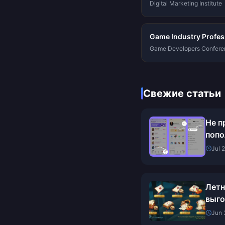
Digital Marketing Institute
Game Industry Profess
Game Developers Confere
Свежие статьи
Не п
попо
проб
Jul 
2026
Летн
выго
полу
Jun 