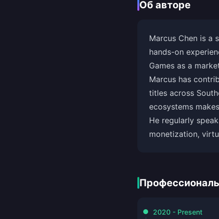
Об авторе
Marcus Chen is a s
hands-on experienc
Games as a market 
Marcus has contri
titles across Sout
ecosystems makes 
He regularly speak
monetization, virt
Профессиональ
2020 - Present