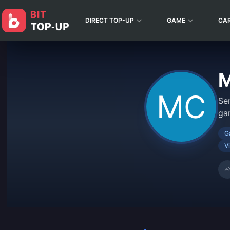
DIRECT TOP-UP
GAME
CA
M
Se
ga
G
V