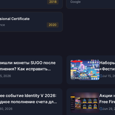
2018
Google
ional Certificate
nce
2020
ришли монеты SUGO после
Наборы 
лнения? Как исправить
«Фести
лему и избежать бана в
которы
25, 2026
Jul 15, 
 году
ее событие Identity V 2026:
Акции 
дное пополнение счета для
Free Fi
чения наград Пелагаи
полное
30, 2026
Jun 29, 
(2026)