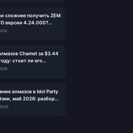
ли сложнее получить ZEM
TO версии 4.24.000?
уем бесплатные способы
2026
ие 14 дней
алмазов Chamet за $3.44
году: стоит ли его
ть?
2026
ние алмазов в Idol Party
йзии, май 2026: разбор
60+6 за 4,11 ринггита
 2026