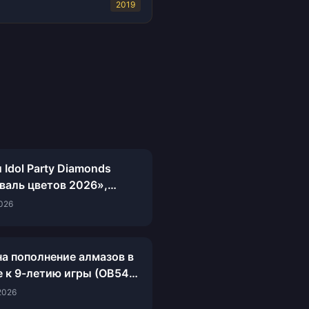
2019
Idol Party Diamonds
валь цветов 2026»,
е не стоит покупать
2026
на пополнение алмазов в
re к 9-летию игры (OB54):
 руководство по выгоде
2026