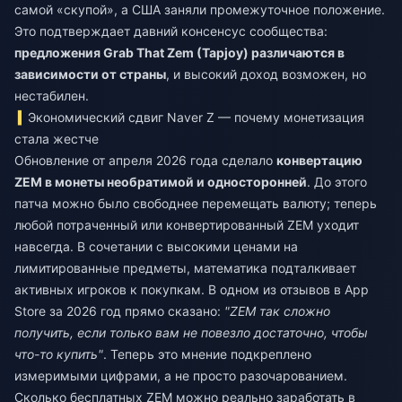
самой «скупой», а США заняли промежуточное положение.
Это подтверждает давний консенсус сообщества:
предложения Grab That Zem (Tapjoy) различаются в
зависимости от страны
, и высокий доход возможен, но
нестабилен.
Экономический сдвиг Naver Z — почему монетизация
стала жестче
Обновление от апреля 2026 года сделало
конвертацию
ZEM в монеты необратимой и односторонней
. До этого
патча можно было свободнее перемещать валюту; теперь
любой потраченный или конвертированный ZEM уходит
навсегда. В сочетании с высокими ценами на
лимитированные предметы, математика подталкивает
активных игроков к покупкам. В одном из отзывов в App
Store за 2026 год прямо сказано:
"ZEM так сложно
получить, если только вам не повезло достаточно, чтобы
что-то купить"
. Теперь это мнение подкреплено
измеримыми цифрами, а не просто разочарованием.
Сколько бесплатных ZEM можно реально заработать в