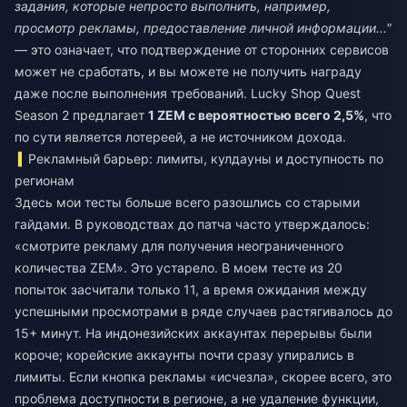
задания, которые непросто выполнить, например,
просмотр рекламы, предоставление личной информации..."
— это означает, что подтверждение от сторонних сервисов
может не сработать, и вы можете не получить награду
даже после выполнения требований. Lucky Shop Quest
Season 2 предлагает
1 ZEM с вероятностью всего 2,5%
, что
по сути является лотереей, а не источником дохода.
Рекламный барьер: лимиты, кулдауны и доступность по
регионам
Здесь мои тесты больше всего разошлись со старыми
гайдами. В руководствах до патча часто утверждалось:
«смотрите рекламу для получения неограниченного
количества ZEM». Это устарело. В моем тесте из 20
попыток засчитали только 11, а время ожидания между
успешными просмотрами в ряде случаев растягивалось до
15+ минут. На индонезийских аккаунтах перерывы были
короче; корейские аккаунты почти сразу упирались в
лимиты. Если кнопка рекламы «исчезла», скорее всего, это
проблема доступности в регионе, а не удаление функции,