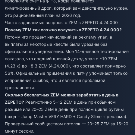
пополняйте счет на $1–3, когда появляется
лимитированный дроп, который вам действительно нужен.
Это рациональный план на 2026 год.
Часто задаваемые вопросы о ZEM в ZEPETO 4.24.000
Почему ZEM так сложно получить в ZEPETO 4.24.000?
Потому что процент начислений за рекламу упал, а
выплаты за некоторые квесты были урезаны без
официального уведомления. Мое 14-дневное тестирование
показало, что средний дневной доход упал с ~19 ZEM
(4.23.x) до ~8,3 ZEM (4.24.000), что составляет примерно
56%. Официальные примечания к патчу упоминают только
исправления ошибок, что и является проблемой
прозрачности.
Сколько бесплатных ZEM можно заработать в день в
ZEPETO?
Реалистично 5–12 ZEM в день при обычном
режиме или 20–25 ZEM в день при полном цикле рутины
(вход + Jump Master VERY HARD + Candy Slime + реклама).
Проверенный сообществом потолок — 20–25 ZEM за 15–20
минут сессии.