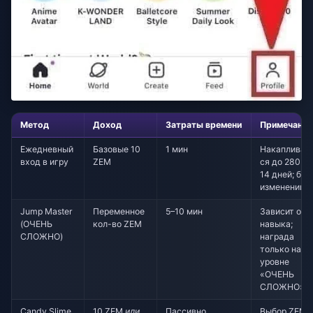
Метод
Доход
Затраты времени
Примечания
Ежедневный
Базовые 10
1 мин
Накапливае
вход в игру
ZEM
ся до 280 за
14 дней; без
изменений
Jump Master
Переменное
5–10 мин
Зависит от
(ОЧЕНЬ
кол-во ZEM
навыка;
СЛОЖНО)
награда
только на
уровне
«ОЧЕНЬ
СЛОЖНО»
Candy Slime
10 ZEM
или
Пассивно
Выбор ZEM