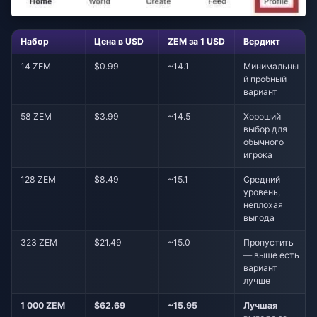
Набор
Цена в USD
ZEM за 1 USD
Вердикт
14 ZEM
$0.99
~14.1
Минимальны
й пробный
вариант
58 ZEM
$3.99
~14.5
Хороший
выбор для
обычного
игрока
128 ZEM
$8.49
~15.1
Средний
уровень,
неплохая
выгода
323 ZEM
$21.49
~15.0
Пропустить
— выше есть
вариант
лучше
1 000 ZEM
$62.69
~15.95
Лучшая