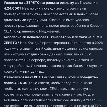
Удалили ли в ZEPETO награды за рекламу в обновлении
4.24.000?
Нет, но они, по-видимому, ограничены
примерно 10 засчитанными просмотрами в день с более
длительными кулдаунами. Кнопка не была удалена —
просто предложения появляются реже, особенно в Корее и
США по сравнению с Индонезией.
Безопасно ли использовать генераторы или хаки на ZEM в
ZEPETO?
Нет. Каждый протестированный генератор в 2026
году — это фишинговый сайт, цикл мошеннических опросов
или инструмент для кражи данных. Начисления ZEM
проверяются на сервере, поэтому клиентские хаки не
могут работать. Их использование грозит баном аккаунта и
кражей личных данных.
Становится ли ZEPETO игрой «плати, чтобы победить»
после 4.24.000?
Не «плати, чтобы победить», а «плати,
чтобы выглядеть стильно». ZEM открывают доступ к
косметическим предметам, а не к силе в игре. Но для
активных пользователей практический минимум теперь —
это небольшие ежемесячные пополнения, а не чистый F2P-