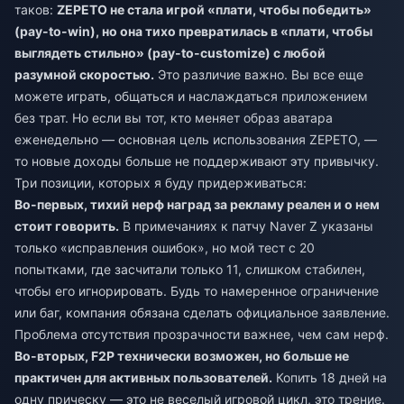
таков:
ZEPETO не стала игрой «плати, чтобы победить»
(pay-to-win), но она тихо превратилась в «плати, чтобы
выглядеть стильно» (pay-to-customize) с любой
разумной скоростью.
Это различие важно. Вы все еще
можете играть, общаться и наслаждаться приложением
без трат. Но если вы тот, кто меняет образ аватара
еженедельно — основная цель использования ZEPETO, —
то новые доходы больше не поддерживают эту привычку.
Три позиции, которых я буду придерживаться:
Во-первых, тихий нерф наград за рекламу реален и о нем
стоит говорить.
В примечаниях к патчу Naver Z указаны
только «исправления ошибок», но мой тест с 20
попытками, где засчитали только 11, слишком стабилен,
чтобы его игнорировать. Будь то намеренное ограничение
или баг, компания обязана сделать официальное заявление.
Проблема отсутствия прозрачности важнее, чем сам нерф.
Во-вторых, F2P технически возможен, но больше не
практичен для активных пользователей.
Копить 18 дней на
одну прическу — это не веселый игровой цикл, это трение.