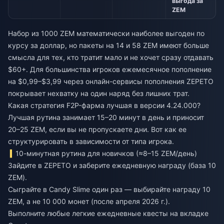
выгода за
ZEM
Набор из 1000 ZEM математически наиболее выгоден по
курсу за доллар, но пакеты на 14 и 58 ZEM имеют больше
смысла для тех, кто тратит мало и не хочет сразу отдавать
$60+. Для большинства игроков ежемесячное пополнение
на $0,99–$3,99 через
онлайн-сервисы пополнения ZEPETO
покрывает нехватку на один наряд без лишних трат.
Какая стратегия F2P-фарма лучшая в версии 4.24.000?
Лучшая рутина занимает 15–20 минут в день и приносит
20–25 ZEM, если вы не пропускаете дни. Вот как ее
структурировать в зависимости от типа игрока.
10-минутная рутина для новичков (≈8–15 ZEM/день)
Зайдите в ZEPETO и заберите ежедневную награду (база 10
ZEM).
Сыграйте в Candy Slime один раз — выбирайте награду 10
ZEM, а не 10 000 монет (после апреля 2026 г.).
Выполните любые легкие ежедневные квесты на вкладке