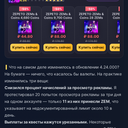
4.54
751 продано
-50%
-50%
-50%
-50
ZEPETO ZEMs &
ZEPETO ZEMs &
ZEPETO ZEMs &
ZEPETO Z
Coins 4,680 Coins
Coins 9,700 Coins
Coins 28 ZEMs
Coins 58
₽ 44.80
₽ 88.00
₽ 88.00
₽ 176
₽ 88.80
₽ 174.80
₽ 174.80
₽ 349.
Купить сейчас
Купить сейчас
Купить сейчас
Купить с
Что на самом деле изменилось в обновлении 4.24.000?
На бумаге — ничего, что касалось бы валюты. На практике
изменились три вещи:
Снизился процент начислений за просмотр рекламы.
Я
протестировал 20 попыток просмотра рекламы за три дня
на одном аккаунте — только
11 из них принесли ZEM
, что
указывает на недокументированный лимит около 10 в
день.
Выплаты за квесты кажутся урезанными.
Некоторые