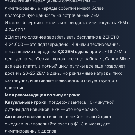
стиле «гача» переоценены сообществом —
лимитированные наряды событий имеют более
долгосрочную ценность на потраченный ZEM.
Итоговый вердикт: стоит ли «гриндить» или покупать ZEM в
4.24.000?
ZEM стало сложнее зарабатывать бесплатно в ZEPETO
4.24.000 — это подтверждено 14 днями тестирования,
показавшими в среднем
8,3 ZEM в день
против ~19 ZEM в
день до патча. Серия входов все еще работает, Candy Slime
все еще платит, а полный цикл рутины все еще позволяет
достичь 20–25 ZEM в день. Но рекламные награды тихо
«затянули», и активные пользователи почувствуют это
давление.
Моя рекомендация по типу игрока:
Казуальные игроки
: придерживайтесь 10-минутной
рутины для новичков. F2P — это нормально.
Активные пользователи
: выполняйте полный цикл
ежедневно
и
пополняйте счет на $1–3 в месяц для
лимитированных дропов.