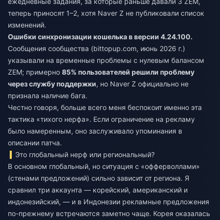
ежедневные задания, за которые раньше давали 3 ZEM,
теперь приносят 1–2, хотя Naver Z не публиковали список
изменений.
Ошибки синхронизации кошелька в версии 4.24.100.
Сообщения сообщества (bittopup.com, июнь 2026 г.)
указывали на временные проблемы с нулевым балансом
ZEM; примерно
85% пользователей решили проблему
через службу поддержки
, но Naver Z официально не
признала наличие бага.
Честно говоря, больше всего меня беспокоит именно эта
тактика «тихого нерфа». Если ограничение на рекламу
было намеренным, оно заслуживало упоминания в
описании патча.
Это глобальный нерф или региональный?
В основном глобальный, но ситуация с «офферволлами»
(стенами предложений) сильно зависит от региона. Я
сравнил три аккаунта — корейский, американский и
индонезийский, — и в Индонезии рекламные предложения
по-прежнему встречаются заметно чаще. Корея оказалась