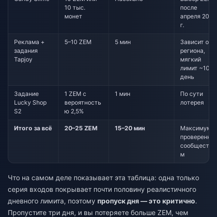
10 тыс.
после
монет
апреля 2026
г.
Реклама +
5–10 ZEM
5 мин
Зависит от
задания
региона,
Tapjoy
мягкий
лимит ~10 в
день
Задание
1 ZEM с
1 мин
По сути
Lucky Shop
вероятность
лотерея
S2
ю 2,5%
Итого за всё
20–25 ZEM
15–20 мин
Максимум,
проверенны
сообщество
м
Что на самом деле показывает эта таблица: одна только
серия входов покрывает почти половину реалистичного
дневного лимита, поэтому
пропуск дня — это критично
.
Пропустите три дня, и вы потеряете больше ZEM, чем