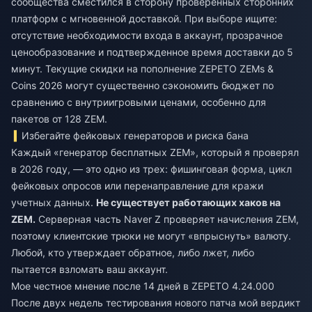
сообщества сместился в сторону проверенных сторонних
платформ с мгновенной доставкой. При выборе ищите:
отсутствие необходимости входа в аккаунт, прозрачное
ценообразование и подтвержденное время доставки до 5
минут. Текущие
скидки на пополнение ZEPETO ZEMs &
Coins 2026
могут существенно сэкономить бюджет по
сравнению с внутриигровыми ценами, особенно для
пакетов от 128 ZEM.
Избегайте фейковых генераторов и риска бана
Каждый «генератор бесплатных ZEM», который я проверял
в 2026 году, — это одно из трех: фишинговая форма, цикл
фейковых опросов или перенаправление для кражи
учетных данных.
Не существует работающих хаков на
ZEM.
Серверная часть Naver Z проверяет начисления ZEM,
поэтому клиентские трюки не могут «впрыснуть» валюту.
Любой, кто утверждает обратное, либо лжет, либо
пытается взломать ваш аккаунт.
Мое честное мнение после 14 дней в ZEPETO 4.24.000
После двух недель тестирования нового патча мой вердикт