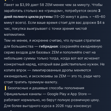
Пакет за $3,99 дает 58 ZEM менее чем за минуту. Чтобы
заработать столько же «гриндом», потребуется около
3
дней полного цикла рутины
(15–20 минут в день = ~45–60
минут всего). Если ваше время стоит для вас дороже $4 в
час, покупка выигрывает с точки зрения чистой
математики.
Тем не менее, я искренне считаю, что лучшая стратегия
для большинства —
гибридная
: сохраняйте ежедневную
серию входов для базовых ZEM и пополняйте счет на
небольшие суммы только тогда, когда вот-вот исчезнет
конкретный наряд, который вам действительно нужен. Не
копите впрок — лимитированные дропы меняются
еженедельно, и эксклюзивы за ZEM — это то, ради чего
стоит тратить премиум-валюту.
Безопасные и дешевые способы пополнения
Официальные каналы — Google Play и App Store —
работают нормально, но берут полную розничную цену.
Для более выгодного курса в 2026 году консенсус