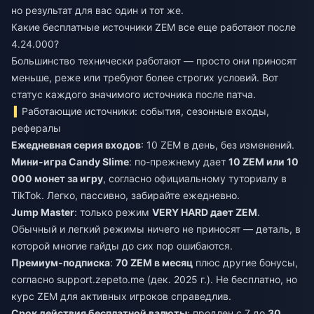
но результат для вас один и тот же.
Какие бесплатные источники ZEM все еще работают после
4.24.000?
Большинство технически работают — просто они приносят
меньше, реже или требуют более строгих условий. Вот
статус каждого значимого источника после патча.
Работающие источники: события, сезонные входы,
рефералы
Ежедневная серия входов
: 10 ZEM в день, без изменений.
Мини-игра Candy Slime
: по-прежнему дает
10 ZEM или 10
000 монет за игру
, согласно официальному туториалу в
TikTok. Легко, пассивно, забирайте ежедневно.
Jump Master
: только режим
VERY HARD дает ZEM
.
Обычный и легкий режимы ничего не приносят — деталь, в
которой многие гайды до сих пор ошибаются.
Премиум-подписка
:
70 ZEM в месяц
плюс другие бонусы,
согласно support.zepeto.me (дек. 2025 г.). Не бесплатно, но
курс ZEM для активных игроков справедлив.
Срок действия бесплатной валюты
: продлен с 7 до
30