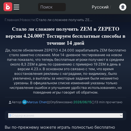
Поиск
Русский
/
Главная
/
Новости
/
Стало ли сложнее получить ZEM в ZEPETO версии 4.24.000? Тестируем бесплатные способы в течение 14 дней
Стало ли сложнее получить ZEM в ZEPETO
версии 4.24.000? Тестируем бесплатные способы в
течение 14 дней
Да, после обновления ZEPETO 4.24.000 зарабатывать ZEM бесплатно
стало заметно сложнее. Мое 14-дневное тестирование на новом
патче показало, что теперь бесплатные игроки получают в среднем
около 8,3 ZEM в день по сравнению с примерно 19 ZEM в день в
версии 4.23.x. В основном это связано с тем, что время
восстановления рекламы с наградами, по-видимому, было
увеличено, а выплаты за некоторые задания были незаметно
урезаны. В официальном списке изменений указаны только
«исправление ошибок и улучшение удобства использования», но
поведение игры говорит об обратном.
Автор:
Marcus Chen
Опубликовано:
2026/06/15
13 min прочитано
Содержание
Вы по-прежнему можете играть полностью бесплатно