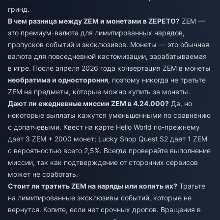
гринд.
В чем разница между ZEM и монетами в ZEPETO?
ZEM —
это премиум-валюта для лимитированных нарядов,
пропусков событий и эксклюзивов. Монеты — это обычная
валюта для повседневной кастомизации, зарабатываемая
в игре. После апреля 2026 года конвертация ZEM в монеты
необратима и одностороння
, поэтому никогда не тратьте
ZEM на предметы, которые можно купить за монеты.
Дают ли ежедневные миссии ZEM в 4.24.000?
Да, но
некоторые выплаты кажутся уменьшенными по сравнению
с допатчевыми. Квест на карте Hello World по-прежнему
дает 3 ZEM + 2000 монет; Lucky Shop Quest S2 дает 1 ZEM
с вероятностью всего 2,5%. Всегда проверяйте выполнение
миссии, так как подтверждение от сторонних сервисов
может не сработать.
Стоит ли тратить ZEM на наряды или копить их?
Тратьте
на лимитированные эксклюзивы событий, которые не
вернутся. Копите, если нет срочных дропов. Вращения в