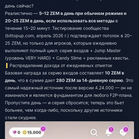
день сейчас?
Реалистично —
5–12 ZEM в день при обычном режиме и
20–25 ZEM в день, если использовать все методы
в
течение 15–20 минут. Тестирование сообщества
(bittopup.com, апрель 2026 г.) подтверждает потолок в 20–
25 ZEM, но только для игроков, которые ежедневно
выполняют полный цикл: серия входов + Jump Master
(уровень VERY HARD) + Candy Slime + рекламные квесты.
Распределение дохода от ежедневных отметок
Базовая награда за серию входов составляет
10 ZEM в
день
, что в сумме дает
280 ZEM за 14-дневную серию
. Это
самый надежный источник после версии 4.24.000 — он не
изменился и является фундаментом для любого F2P-плана.
Пропустите день — и серия сбросится; теперь это бьет
больнее, чем когда-либо, поскольку другие источники
стали скуднее.