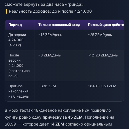
сможете вернуть за два часа «гринда».
Реальность доходов: до и после 4.24.000
Период
Только пассивный вход
Полный цикл действий
До версии
~15 ZEM/день
~25 ZEM/день
4.24.000
(4.23.x)
После
~8 ZEM/день
~12–20 ZEM/день
версии
4.24.000
(протестиро
вано)
Прогноз
~336 ZEM
~840–1 050 ZEM
накопления
на 6 недель
В моих тестах 18-дневное накопление F2P позволило
купить ровно одну
прическу за 45 ZEM
. Пополнение на
$0,99 — которое дает
14 ZEM
согласно официальным