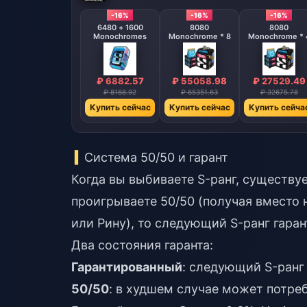
-16%
-16%
-16%
6480 + 1600
8080
8080
Monochromes
Monochrome * 8
Monochrome * 
₽ 6882.57
₽ 55058.98
₽ 27529.49
₽ 8168.92
₽ 65351.63
₽ 32675.78
Купить сейчас
Купить сейчас
Купить сейча
Система 50/50 и гарант
Когда вы выбиваете S-ранг, существуе
проигрываете 50/50 (получая вместо н
или Рину), то следующий S-ранг гара
Два состояния гаранта:
Гарантированный
: следующий S-ранг
50/50
: в худшем случае может потреб