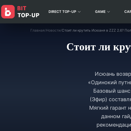
DIRECT TOP-UP
GAME
CA
Главная
/
Новости
/
Стоит ли кру
Исюань возвра
«Одинокий путни
Базовый шанс 
(Эфир) составл
Мягкий гарант 
данном гай
рекомендаци