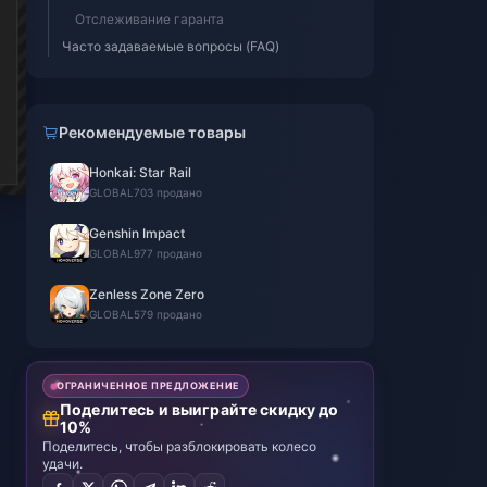
Отслеживание гаранта
Часто задаваемые вопросы (FAQ)
Рекомендуемые товары
Honkai: Star Rail
GLOBAL
703 продано
Genshin Impact
GLOBAL
977 продано
Zenless Zone Zero
GLOBAL
579 продано
ОГРАНИЧЕННОЕ ПРЕДЛОЖЕНИЕ
Поделитесь и выиграйте скидку до
10%
Поделитесь, чтобы разблокировать колесо
удачи.