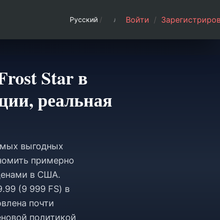
Войти
/
Зарегистриров
Русский
/
ost Star в
рции, реальная
самых выгодных
кономить примерно
ценами в США.
99 (9 999 FS) в
овлена почти
еновой политикой