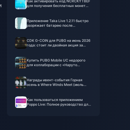
Как активировать код NCRCKYT8EF
и
для получения бесплатных монет
Эгги (авг. 2026)
Приложение Taka Live 1.2.11 быстро
разряжает батарею после
обновления в июле 2026 года?
Причины и способы решения
CDK G-COIN для PUBG на июнь 2026
года: стоит ли двойная акция за
$91.43 своих денег?
Купить PUBG Mobile UC недорого
для коллаборации с «Наруто
Шиппуден» (июль 2026): стоимость,
лучшие наборы и безопасное
пополнение
Награды ивент-события Горная
осень в Where Winds Meet (июль
2026 г.): полный список, валюта и
приоритеты
Как пользоваться приложением
Poppo Live: Полное руководство для
новичков | Июль 2026