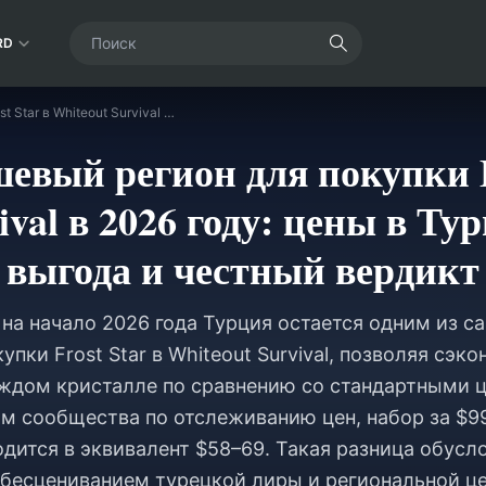
RD
Самый дешевый регион для покупки Frost Star в Whiteout Survival в 2026 году: цены в Турции, реальная выгода и честный вердикт
евый регион для покупки Fr
ival в 2026 году: цены в Ту
выгода и честный вердикт
на начало 2026 года Турция остается одним из 
упки Frost Star в Whiteout Survival, позволяя сэ
ждом кристалле по сравнению со стандартными 
м сообщества по отслеживанию цен, набор за $99.
дится в эквивалент $58–69. Такая разница обусл
бесцениванием турецкой лиры и региональной ц