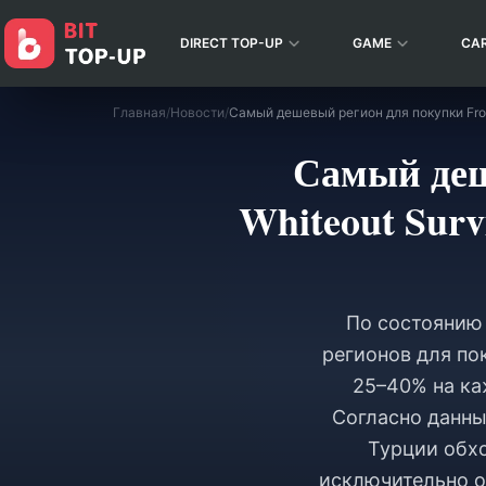
DIRECT TOP-UP
GAME
CA
Главная
/
Новости
/
Самый деш
Whiteout Surv
По состоянию 
регионов для пок
25–40% на ка
Согласно данны
Турции обхо
исключительно о