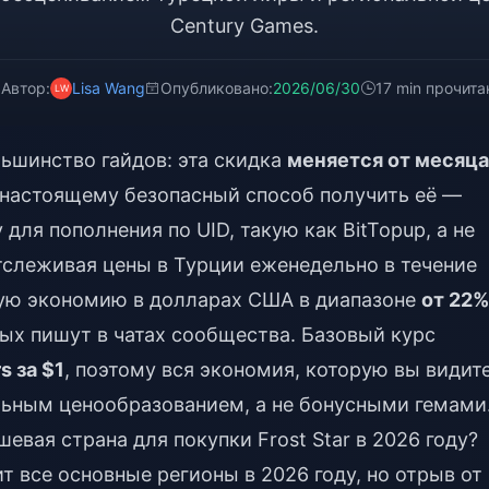
Century Games.
Автор:
Lisa Wang
Опубликовано:
2026/06/30
17 min прочита
льшинство гайдов: эта скидка
меняется от месяца
о-настоящему безопасный способ получить её —
ля пополнения по UID, такую как BitTopup, а не
тслеживая цены в Турции еженедельно в течение
ную экономию в долларах США в диапазоне
от 22%
орых пишут в чатах сообщества. Базовый курс
s за $1
, поэтому вся экономия, которую вы видите
ьным ценообразованием, а не бонусными гемами
вая страна для покупки Frost Star в 2026 году?
т все основные регионы в 2026 году, но отрыв от