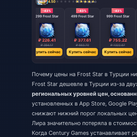
4.50
687 продано
-48%
-43%
-43%
-43%
99 Frost Star
299 Frost Star
499 Frost Star
999 Frost Star
₽ 78.40
₽ 226.41
₽ 377.61
₽ 755.22
₽ 150.24
₽ 394.17
₽ 663.70
₽ 1322.67
упить сейчас
Купить сейчас
Купить сейчас
Купить сейчас
Почему цены на Frost Star в Турции н
Frost Star дешевле в Турции из-за дв
региональных уровней цен, основан
установленных в App Store, Google Pl
снижают нижний порог локальных цен
Лира значительно потеряла в стоимос
Когда Century Games устанавливает ре