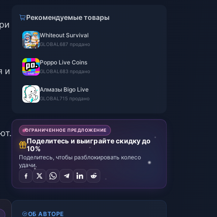
Рекомендуемые товары
при
Whiteout Survival
GLOBAL
687 продано
Poppo Live Coins
я и
GLOBAL
683 продано
Алмазы Bigo Live
GLOBAL
715 продано
ОГРАНИЧЕННОЕ ПРЕДЛОЖЕНИЕ
ют.
Поделитесь и выиграйте скидку до
10%
Поделитесь, чтобы разблокировать колесо
удачи.
ОБ АВТОРЕ