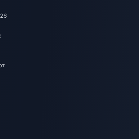
026
,
е
ют