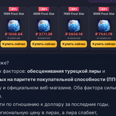
-41%
-39%
-39%
-43%
1999 Frost Star
4999 Frost Star
7499 Frost Star
9999 Frost Star
₽ 1508.84
₽ 3771.29
₽ 5656.14
₽ 7541.79
₽ 2561.66
₽ 6167.03
₽ 9220.63
₽ 13305.37
Купить сейчас
Купить сейчас
Купить сейчас
Купить сейчас
иже?
ух факторов:
обесценивания турецкой лиры
и
ных на паритете покупательной способности (ПП
ay и официальном веб-магазине. Оба фактора силь
.
ти по отношению к доллару за последние годы.
гиональную цену в лирах, а лира слабеет,