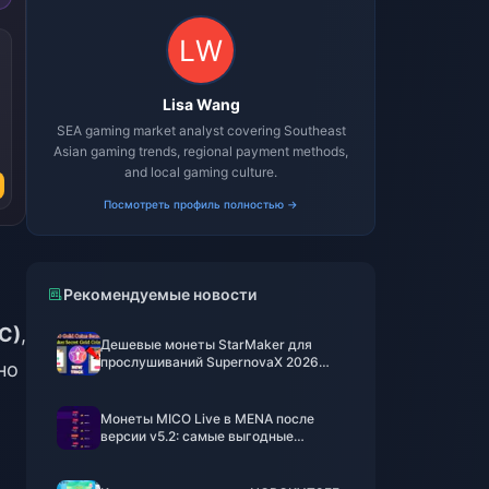
Lisa Wang
SEA gaming market analyst covering Southeast
Asian gaming trends, regional payment methods,
and local gaming culture.
Посмотреть профиль полностью →
Рекомендуемые новости
С)
,
Дешевые монеты StarMaker для
прослушиваний SupernovaX 2026
но
(скидка 12-23%)
Монеты MICO Live в MENA после
версии v5.2: самые выгодные
предложения 2026