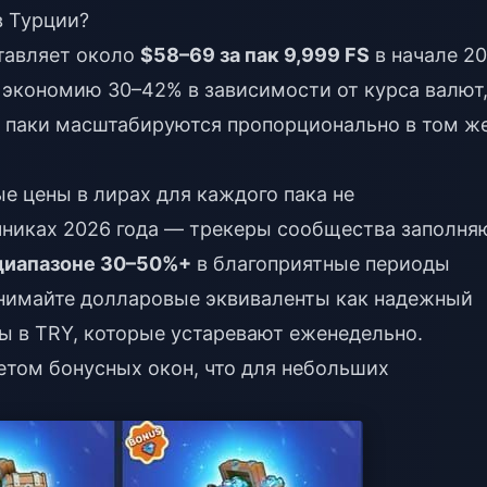
в Турции?
тавляет около
$58–69 за пак 9,999 FS
в начале 2
т экономию 30–42% в зависимости от курса валют
е паки масштабируются пропорционально в том ж
е цены в лирах для каждого пака не
никах 2026 года — трекеры сообщества заполня
диапазоне 30–50%+
в благоприятные периоды
ринимайте долларовые эквиваленты как надежный
ы в TRY, которые устаревают еженедельно.
четом бонусных окон, что для небольших