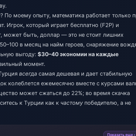
ву.
? По моему опыту, математика работает только 
т. Игрок, который играет бесплатно (F2P) и
т, может быть, доллар — это не стоит лишних
$50–100 в месяц на найм героев, снаряжение вожд
льную выгоду:
$30–40 экономии на каждые
авильный момент.
«Турция
всегда
самая дешевая и дает стабильную
док колеблется ежемесячно вместе с курсами вал
ество может сжаться до 22%; во время скачка
ситесь к Турции как к
частому
победителю, а не
Показать еще ›