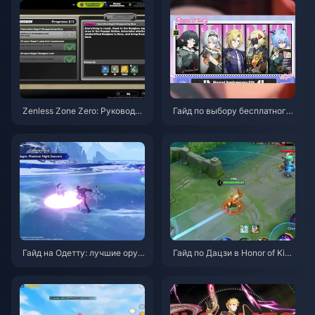
Zenless Zone Zero: Руководст
Гайд по выбору бесплатного
во по операции «Бейгл» | Авг
агента в ZZZ 3.1 | Август 202
уст 2026
6
Гайд на Одетту: лучшие оруж
Гайд по Дацзи в Honor of King
ия, артефакты и команды | Ав
s: 10 главных трюков | Август
густ 2026
2026