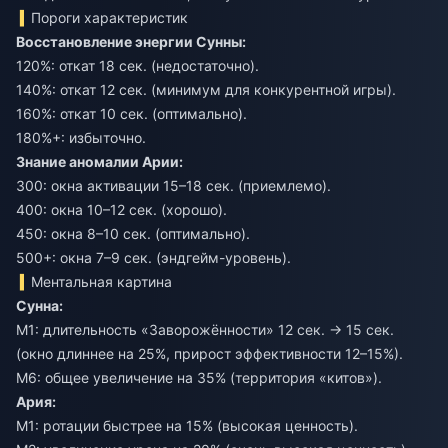
Пороги характеристик
Восстановление энергии Сунны:
120%: откат 18 сек. (недостаточно).
140%: откат 12 сек. (минимум для конкурентной игры).
160%: откат 10 сек. (оптимально).
180%+: избыточно.
Знание аномалии Арии:
300: окна активации 15–18 сек. (приемлемо).
400: окна 10–12 сек. (хорошо).
450: окна 8–10 сек. (оптимально).
500+: окна 7–9 сек. (эндгейм-уровень).
Ментальная картина
Сунна:
M1: длительность «Заворожённости» 12 сек. → 15 сек.
(окно длиннее на 25%, прирост эффективности 12–15%).
M6: общее увеличение на 35% (территория «китов»).
Ария:
M1: ротации быстрее на 15% (высокая ценность).