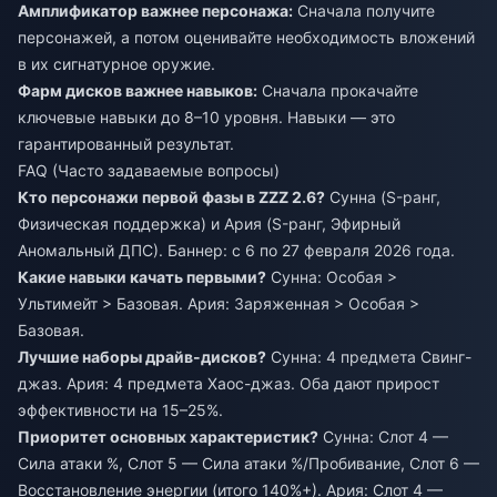
Амплификатор важнее персонажа:
Сначала получите
персонажей, а потом оценивайте необходимость вложений
в их сигнатурное оружие.
Фарм дисков важнее навыков:
Сначала прокачайте
ключевые навыки до 8–10 уровня. Навыки — это
гарантированный результат.
FAQ (Часто задаваемые вопросы)
Кто персонажи первой фазы в ZZZ 2.6?
Сунна (S-ранг,
Физическая поддержка) и Ария (S-ранг, Эфирный
Аномальный ДПС). Баннер: с 6 по 27 февраля 2026 года.
Какие навыки качать первыми?
Сунна: Особая >
Ультимейт > Базовая. Ария: Заряженная > Особая >
Базовая.
Лучшие наборы драйв-дисков?
Сунна: 4 предмета Свинг-
джаз. Ария: 4 предмета Хаос-джаз. Оба дают прирост
эффективности на 15–25%.
Приоритет основных характеристик?
Сунна: Слот 4 —
Сила атаки %, Слот 5 — Сила атаки %/Пробивание, Слот 6 —
Восстановление энергии (итого 140%+). Ария: Слот 4 —