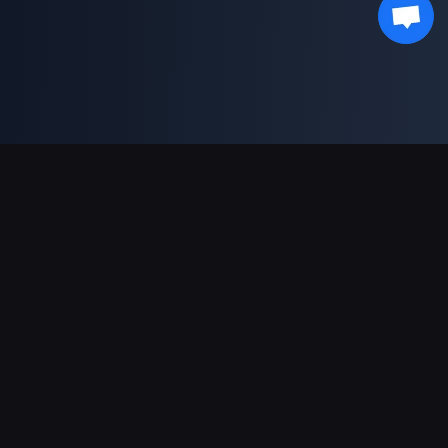
Поддержка платежей
Партнерам
Genshin Impact Wiki
Honkai: Star Rail WIKI
Zenless Zone Zero WIKI
PUBG Mobile WIKI