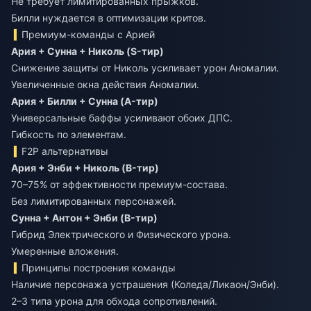
Не требует лимитированных прыжков.
Билли нуждается в оптимизации критов.
Премиум-команды с Арией
Ария + Сунна + Николь (S-тир)
Снижение защиты от Николь усиливает урон Аномалии.
Увеличенные окна действия Аномалии.
Ария + Билли + Сунна (A-тир)
Универсальные баффы усиливают обоих ДПС.
Гибкость по элементам.
F2P альтернативы
Ария + Энби + Николь (B-тир)
70–75% от эффективности премиум-состава.
Без лимитированных персонажей.
Сунна + Антон + Энби (B-тир)
Гибрид Электрического и Физического урона.
Умеренные вложения.
Принципы построения команды
Наличие персонажа устрашения (Коледа/Ликаон/Энби).
2–3 типа урона для обхода сопротивлений.