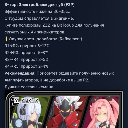
B-тир: Электроблеск для губ (F2P)
Эффективность ниже на 30–35%.
С трудом справляется в эндгейме.
Купите полихромы ZZZ
на BitTopup для получения
сигнатурных Амплификаторов.
Окупаемость доработок (Refinement)
R1→R2: прирост 8–12%
R2→R3: прирост 5–8%
R3→R4: прирост 3–5%
R4→R5: прирост 2–4%
Рекомендация:
Приоритет отдавайте получению новых
Амплификаторов, а не доработке выше R2.
Лучшие составы команд