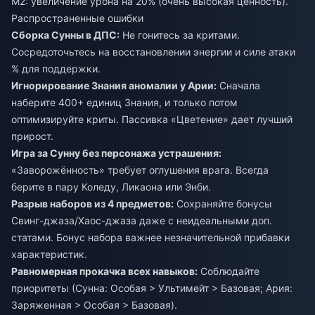
M2: увеличение урона на 20% (очень высокая ценность).
Распространенные ошибки
Сборка Сунны в ДПС:
Не гонитесь за критами.
Сосредоточьтесь на восстановлении энергии и силе атаки
% для поддержки.
Игнорирование Знания аномалии у Арии:
Сначала
наберите 400+ единиц Знания, и только потом
оптимизируйте криты. Пассивка «Цветение» дает лучший
прирост.
Игра за Сунну без персонажа устрашения:
«Заворожённость» требует оглушения врага. Всегда
берите в пару Коледу, Ликаона или Энби.
Разрыв наборов из 4 предметов:
Сохраняйте бонусы
Свинг-джаза/Хаос-джаза даже с неидеальными доп.
статами. Бонус набора важнее незначительной прибавки
характеристик.
Равномерная прокачка всех навыков:
Соблюдайте
приоритеты (Сунна: Особая > Ультимейт > Базовая; Ария:
Заряженная > Особая > Базовая).