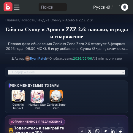
Поиск
Русский
/
Главная
/
Новости
/
Гайд на Сунну и Арию в ZZZ 2.6: навыки, отряды и снаряжение
Гайд на Сунну и Арию в ZZZ 2.6: навыки, отряды
и снаряжение
Первая фаза обновления Zenless Zone Zero 2.6 стартует 6 февраля
2026 года (06:00 МСК). В игру добавлены Сунна (S-ранг, физическая
поддержка) и Ария (S-ранг, эфирный ДПС аномалии) из фракции
«Ангелы заблуждения». Баннер продлится до 27 февраля. Для Сунны
Автор:
Ryan Patel
Опубликовано:
2026/02/06
8 min прочитано
требуется 140%+ восстановления энергии с набором из 4 частей
«Свинг-джаза», а для Арии — 400+ мастерства аномалии с 4
Содержание
частями «Хаос-джаза». Общие затраты на прокачку: около 4
миллионов денни на персонажа.
РЕКОМЕНДУЕМЫЕ ТОВАРЫ
Genshin
Honkai: Star
Zenless Zone
Impact
Rail
Zero
ОГРАНИЧЕННОЕ ПРЕДЛОЖЕНИЕ
Поделитесь и выиграйте
скидку до 10%