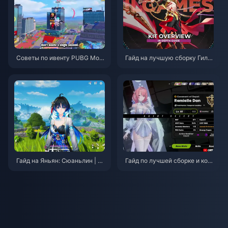
Советы по ивенту PUBG Mobi
Гайд на лучшую сборку Гиль
le «Человек-паук» | Август 2
гамеша в Honkai: Star Rail | А
026
вгуст 2026
Гайд на Яньян: Сюаньлин | А
Гайд по лучшей сборке и ком
вгуст 2026
андам на Ремиэль (Remielle)
| Июль 2026