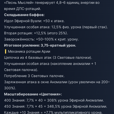
«Песнь Мыслей» генерирует 4,8–6 единиц энергии во
время ДПС-ротаций.
Складывание баффов:
Идол Эфирной Вуали: +50 к атаке.
Улучшенная особая атака: 12,5% физ. урона (первый стак).
Вторая ротация: +12,5% (итого 25%).
Заворожённость: +50–100% к крит. урону.
Итоговое усиление: 3,75-кратный урон.
Механика ротации Арии
Цепочка из 4 базовых атак (3 Световые палочки).
Улучшенная особая атака (накопление аномалии + 1
Световая палочка).
Потребление 3 Световых палочек.
Заряженная атака в окне Аномалии (урон увеличен на 200–
300%).
Масштабирование «Цветения»:
400 Знания: 7,7% × 40 = 308% урона Эфирной Аномалии.
450 Знания: 7,7% × 45 = 346,5% урона Эфирной Аномалии.
Каждые +10 Знания = +7,7% мультипликативного урона.