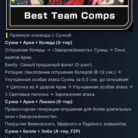
Премиум-команды с Сунной
Сунна + Ария + Коледа (S-тир)
Оглушение Коледы → «Заворожённость» Сунны → Окно
критов Арии.
Банбу: Самый преданный фанат (S-ранг).
Ротация: Накопление оглушения Коледой (8–12 сек.) →
Улучшенная особая атака Сунны за 0,5 сек. до оглушения
→ Цепочка из 4 ударов Арии → Улучшенная особая атака →
3 Световые палочки → Заряженная атака.
Сунна + Ария + Ликаон (S-тир)
Превосходная генерация оглушения для более длительных
окон «Заворожённости».
Покрытие Физического, Эфирного и Ледяного элементов.
Сунна + Билли + Энби (A-тир, F2P)