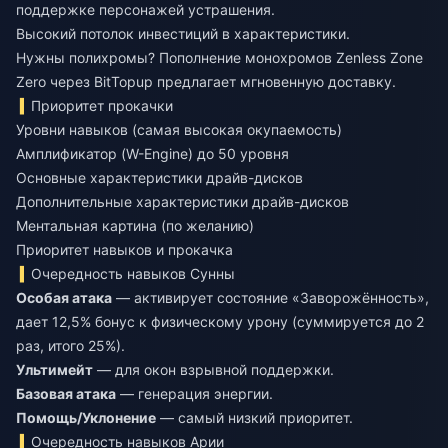
поддержке персонажей устрашения.
Высокий потолок инвестиций в характеристики.
Нужны полихромы?
Пополнение монохромов Zenless Zone
Zero
через BitTopup предлагает мгновенную доставку.
Приоритет прокачки
Уровни навыков (самая высокая окупаемость)
Амплификатор (W-Engine) до 50 уровня
Основные характеристики драйв-дисков
Дополнительные характеристики драйв-дисков
Ментальная картина (по желанию)
Приоритет навыков и прокачка
Очередность навыков Сунны
Особая атака
— активирует состояние «Заворожённость»,
дает 12,5% бонус к физическому урону (суммируется до 2
раз, итого 25%).
Ультимейт
— для окон взрывной поддержки.
Базовая атака
— генерация энергии.
Помощь/Уклонение
— самый низкий приоритет.
Очередность навыков Арии