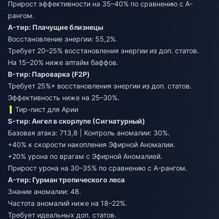
Прирост эффективности на 35–40% по сравнению с A-
рангом.
A-тир: Плачущие близнецы
Восстановление энергии: 55,2%.
Требует 20–25% восстановления энергии из доп. статов.
На 15–20% ниже аптайм баффов.
B-тир: Пароварка (F2P)
Требует 25%+ восстановления энергии из доп. статов.
Эффективность ниже на 25–30%.
Тир-лист для Арии
S-тир: Ангел в скорлупе (Сигнатурный)
Базовая атака: 713,8 | Контроль аномалии: 30%.
+40% к скорости накопления Эфирной Аномалии.
+20% урона по врагам с Эфирной Аномалией.
Прирост урона на 30–35% по сравнению с A-рангом.
A-тир: Гурман тропического леса
Знание аномалии: 48.
Частота аномалий ниже на 18–22%.
Требует идеальных доп. статов.