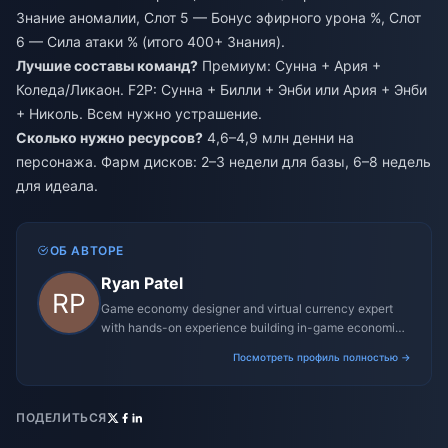
Знание аномалии, Слот 5 — Бонус эфирного урона %, Слот
6 — Сила атаки % (итого 400+ Знания).
Лучшие составы команд?
Премиум: Сунна + Ария +
Коледа/Ликаон. F2P: Сунна + Билли + Энби или Ария + Энби
+ Николь. Всем нужно устрашение.
Сколько нужно ресурсов?
4,6–4,9 млн денни на
персонажа. Фарм дисков: 2–3 недели для базы, 6–8 недель
для идеала.
ОБ АВТОРЕ
Ryan Patel
Game economy designer and virtual currency expert
with hands-on experience building in-game economies
for MMO and mobile titles.
Посмотреть профиль полностью →
ПОДЕЛИТЬСЯ