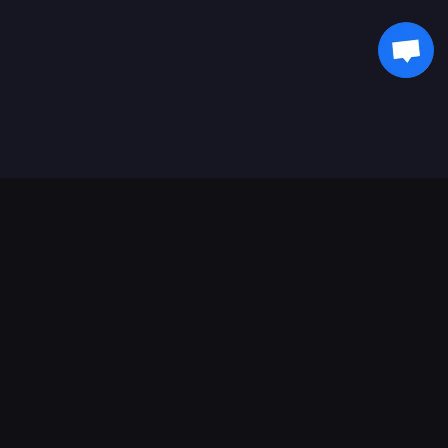
Поддержка платежей
Партнерам
Genshin Impact Wiki
Honkai: Star Rail WIKI
Zenless Zone Zero WIKI