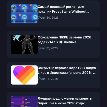
Самый дешевый регион для
покупки Frost Star в Whiteout
Survival в 2026 году: цены в
Jun 30, 2026
Турции, реальная выгода и
честный вердикт
Обновление NIKKE за июнь 2026
года (v147.6.9): полные
примечания к патчу, событие ARK
Jun 21, 2026
RANGER и гайд по призыву
Закрытие сервиса коротких видео
Likee в Индонезии (апрель 2026 г.):
монеты, резервное копирование и
Jun 18, 2026
дальнейшие действия
Лучшие предложения на монеты
SuperLive в июне 2026 года: