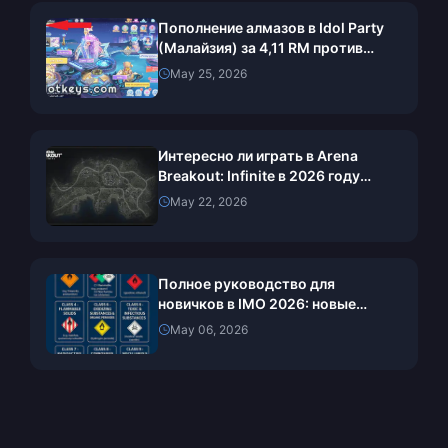
Пополнение алмазов в Idol Party
(Малайзия) за 4,11 RM против
официального способа: вердикт
May 25, 2026
на май 2026 года
Интересно ли играть в Arena
Breakout: Infinite в 2026 году
после 12-го сезона? Мой честный
May 22, 2026
вердикт после 300+ рейдов
Полное руководство для
новичков в IMO 2026: новые
функции, настройка и первые шаги
May 06, 2026