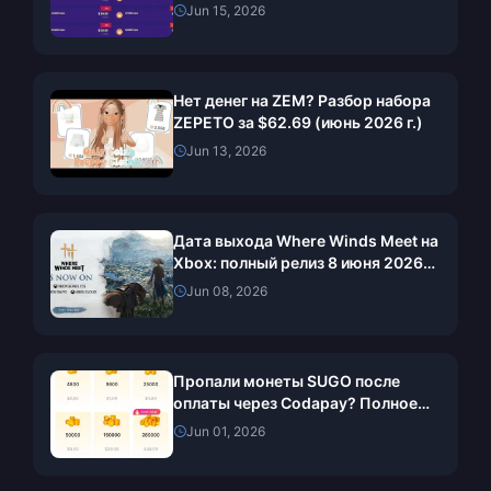
разбор цен у реселлеров
Jun 15, 2026
Нет денег на ZEM? Разбор набора
ZEPETO за $62.69 (июнь 2026 г.)
Jun 13, 2026
Дата выхода Where Winds Meet на
Xbox: полный релиз 8 июня 2026
года и руководство по загрузке
Jun 08, 2026
Пропали монеты SUGO после
оплаты через Codapay? Полное
руководство по восстановлению
Jun 01, 2026
на май 2026 года