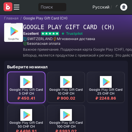
Поиск
Русский
/
Главная
/
Google Play Gift Card (CH)
GOOGLE PLAY GIFT CARD (CH)
Excellent
Trustpilot
SWITZERLAND
Мгновенная доставка
Безопасная оплата
Важное примечание. Подарочная карта Google Play (CHF), пр
bittopup, является продуктом с привязкой к региону. Это дейс
только для учетной записи Google Play, зарегистрированной в
Выберите номинал
ШВЕЙЦАРИЯ. Все покупки НЕ ВОЗВРАТУ И НЕ ВОЗВРАТУ.
Google Play Gift Card
Google Play Gift Card
Google Play Gift Card
5 CHF CH
10 CHF CH
25 CHF CH
₽ 450.41
₽ 900.02
₽ 2248.86
Google Play Gift Card
Google Play Gift Card
50 CHF CH
100 CHF CH
₽ 4496.91
₽ 8993.02