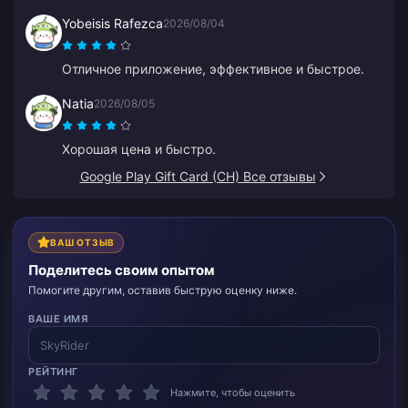
ждать свои монеты дольше, чем ожидалось. Не
Yobeisis Rafezca
2026/08/04
самый плохой выбор, просто не идеальный.
Отличное приложение, эффективное и быстрое.
Natia
2026/08/05
Хорошая цена и быстро.
Google Play Gift Card (CH) Все отзывы
ВАШ ОТЗЫВ
Поделитесь своим опытом
Помогите другим, оставив быструю оценку ниже.
ВАШЕ ИМЯ
РЕЙТИНГ
Нажмите, чтобы оценить