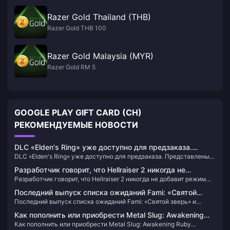
Razer Gold Thailand (THB)
Razer Gold THB 100
Razer Gold Malaysia (MYR)
Razer Gold RM 5
GOOGLE PLAY GIFT CARD (CH)
РЕКОМЕНДУЕМЫЕ НОВОСТИ
DLC «Elden's Ring» уже доступно для предзаказа.
DLC «Elden's Ring» уже доступно для предзаказа. Представлены
Представлены цены и содержание каждой версии.
цены и содержание каждой версии.
Разработчик говорит, что Hellraiser 2 никогда не
Разработчик говорит, что Hellraiser 2 никогда не добавит режим
добавит режим PVP
PVP
Последний выпуск списка ожиданий Fami: «Святой
Последний выпуск списка ожиданий Fami: «Святой зверь» и
зверь» и «Бумажный конь» поднимаются в рейтинге
«Бумажный конь» поднимаются в рейтинге
Как пополнить или приобрести Metal Slug: Awakening
Как пополнить или приобрести Metal Slug: Awakening Ruby
Ruby (филиппинская версия)