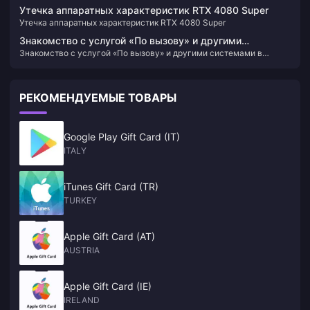
(филиппинская версия)
Утечка аппаратных характеристик RTX 4080 Super
Утечка аппаратных характеристик RTX 4080 Super
Знакомство с услугой «По вызову» и другими
Знакомство с услугой «По вызову» и другими системами в
системами в «Дракон среди людей 8»
«Дракон среди людей 8»
РЕКОМЕНДУЕМЫЕ ТОВАРЫ
Google Play Gift Card (IT)
ITALY
iTunes Gift Card (TR)
TURKEY
Apple Gift Card (AT)
AUSTRIA
Apple Gift Card (IE)
IRELAND