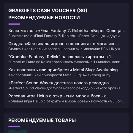
GRABGIFTS CASH VOUCHER (SG)
РЕКОМЕНДУЕМЫЕ НОВОСТИ
Знакомство с «Final Fantasy 7: Rebirth», «Берег Солнца»
Знакомство с «Final Fantasy 7: Rebirth», «Берег Солнца» и другими
и другими локациями
локациями
Скидка «Фестиваль игрового шоппинга» в магазине
Скидка «Фестиваль игрового шоппинга» в магазине PSN HK уже
PSN HK уже открыта
открыта
"Granblue Fantasy: Relink" разошлась тиражом в 1
"Granblue Fantasy: Relink" разошлась тиражом в 1 миллион копий
миллион копий по всему миру.
по всему миру.
Как пополнить или приобрести Metal Slug: Awakening
Как пополнить или приобрести Metal Slug: Awakening Ruby
Ruby (филиппинская версия)
(филиппинская версия)
«Perfect Sound Wave» достигла нового рекордно
«Perfect Sound Wave» достигла нового рекордно низкого уровня в
низкого уровня в Steam по цене 81,25 юаня после
Steam по цене 81,25 юаня после скидки.
скидки.
Ролевая игра Heluo с открытым миром боевых
Ролевая игра Heluo с открытым миром боевых искусств «Gu Long
искусств «Gu Long Fengyun Lu» выйдет 1 февраля
Fengyun Lu» выйдет 1 февраля следующего года по цене 108
следующего года по цене 108 юаней.
юаней.
РЕКОМЕНДУЕМЫЕ ТОВАРЫ