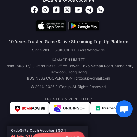
10 Years Trusted Game & Live Streaming Top-Up Platform
Since 2016 | 5,000,000+ Users Worldwide
KAMAGEN LIMITED
Room 1508, 15/F, Grand Plaza Office Tower II, 625 Nathan Road, Mong Kok,
Kowloon, Hong Kong
BUSINESS COOPERATION: ibittopup@gmail.com
© 2016-2026 BitTopup. All Rights Reserved.
TRUSTED & VERIFIED BY
GrabGifts Cash Voucher SGD 1
₽ 55.20