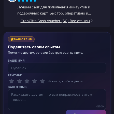
Лучший сайт для пополнения аккаунтов и
подарочных карт. Быстро, оперативно и
поддерживает несколько способов оплаты. Я
GrabGifts Cash Voucher (SG) Все отзывы
пробовал другие сайты, но BitTopup — лучший.
Так держать!
ВАШ ОТЗЫВ
Поделитесь своим опытом
Помогите другим, оставив быструю оценку ниже.
ВАШЕ ИМЯ
РЕЙТИНГ
Нажмите, чтобы оценить
ВАШ ОТЗЫВ
0/500