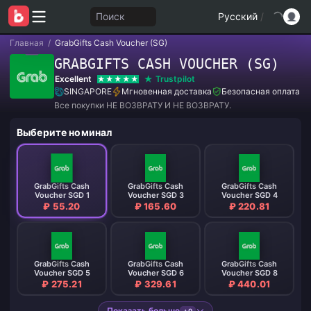
Поиск
Русский
/
Главная
/
GrabGifts Cash Voucher (SG)
GRABGIFTS CASH VOUCHER (SG)
Excellent
Trustpilot
SINGAPORE
Мгновенная доставка
Безопасная оплата
Все покупки НЕ ВОЗВРАТУ И НЕ ВОЗВРАТУ.
Выберите номинал
GrabGifts Cash
GrabGifts Cash
GrabGifts Cash
Voucher SGD 1
Voucher SGD 3
Voucher SGD 4
₽ 55.20
₽ 165.60
₽ 220.81
GrabGifts Cash
GrabGifts Cash
GrabGifts Cash
Voucher SGD 5
Voucher SGD 6
Voucher SGD 8
₽ 275.21
₽ 329.61
₽ 440.01
Показать больше
+9