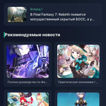
Вперед
В Final Fantasy 7: Rebirth появится
могущественный скрытый БОСС, а у
Сефирота может появиться больше
поклонников.
Рекомендуемые новости
Полное руководство по Филл
Практическая экономика гач
инсу: Действительно ли меха
и в Genshin Impact: правда л
ника «лунного электрошока»
и, что Инеф попадёт в станда
изменит команды, основанны
ртный баннер, стратегия свя
е на электрошоке, в этом ме
зки Оленя и Змеи, как избежа
сяце?
ть ловушек оружейного банн
ера и рекомендации по рера