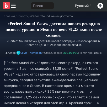
Поиск
Русский
/
Главная
/
Новости
/
«Perfect Sound Wave» достигла нового рекордно низкого уровня в Steam по цене 81,25 юаня после скидки.
«Perfect Sound Wave» достигла нового рекордно
низкого уровня в Steam по цене 81,25 юаня после
скидки.
«Perfect Sound Wave» достигла нового рекордно низкого уровня в
Steam по цене 81,25 юаня после скидки.
Автор:
Olivia Thompson
Опубликовано:
2024/01/30
1 min прочитано
["Perfect Sound Wave" достигла нового рекордно низкого
уровня в Steam со скидкой в ​​81,25 юаней] "Perfect Sound
Wave", недавно отпраздновавшая свою первую годовщину
выпуска, сегодня запустила еженедельное специальное
предложение в Steam. В настоящее время вы можете
воспользоваться скидкой 35% при покупке игры, что
составляет 81,25 юаня после скидки, что является самой
низкой ценой в истории для этой игры. Крайний срок — 6