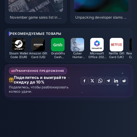
November game sales list in U
Unpacking developer slams Ni
S: Total NS sales exceed PS2
ntendo for not doing anything a
bout shoddy knockoffs in store
s
РЕКОМЕНДУЕМЫЕ ТОВАРЫ
Steam Wallet
Amazon Gift
GrabGifts
Cyber
Microsoft
Netflix Gift
Rewarbl
Code (EUR)
Card (US)
Cash
Hunter
Office 2021
Card (UK)
Card
Voucher (SG)
Credits
(QA)
ОГРАНИЧЕННОЕ ПРЕДЛОЖЕНИЕ
Поделитесь и выиграйте
скидку до 10%
Поделитесь, чтобы разблокировать
колесо удачи.