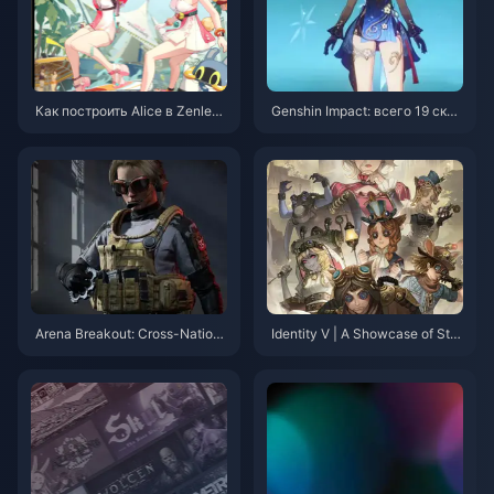
нам
Как построить Alice в Zenless
Genshin Impact: всего 19 скин
Zone Zero 2.1?
ов, 9 доступны бесплатно – в
озвращается скин со специа
льным эффектом после трёх
крупных обновлений?
Arena Breakout: Cross-Nation
Identity V | A Showcase of Stu
al Combat – Experience the Ha
nning Unused Skin Concepts –
rdcore Shooter Survival Feast
Too Beautiful to Remain Unrele
ased!