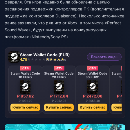
февраля. Эта игра недавно была обновлена ​​с целью
расширения поддержки контроллеров ПК (дополнительная
поддержка контроллера Dualsence). Несколько источников
ранее заявляли, что ряд игр от Xbox, в том числе «Perfect
Sound Wave», будут выпущены на конкурирующих
платформах (Nintendo/Sony PS).
Steam Wallet Code (EUR)
Показать еще ›
4.78
686 продано
-17%
-17%
-19%
-22%
Steam Wallet Code
Steam Wallet Code
Steam Wallet Code
Steam Wall
10 EURO
20 EURO
30 EURO
50 EU
₽ 857.62
₽ 1712.84
₽ 2472.06
₽ 4323
₽ 1031.79
₽ 2052.93
₽ 3058.48
₽ 5507
Купить сейчас
Купить сейчас
Купить сейчас
Купить с