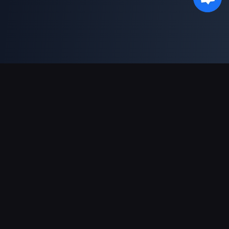
Поддержка платежей
Партнерам
Genshin Impact Wiki
Honkai: Star Rail WIKI
Zenless Zone Zero WIKI
PUBG Mobile WIKI
BitTopup News