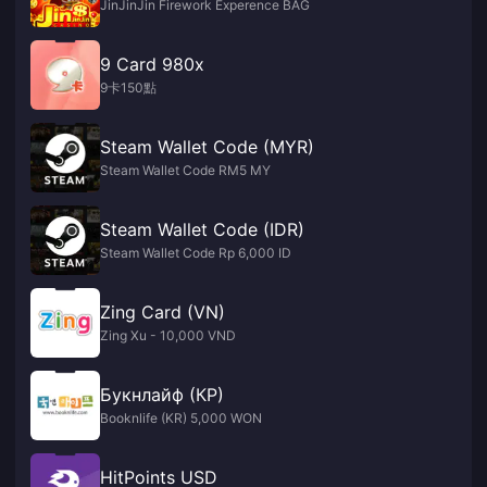
JinJinJin Firework Experence BAG
9 Card 980x
9卡150點
Steam Wallet Code (MYR)
Steam Wallet Code RM5 MY
Steam Wallet Code (IDR)
Steam Wallet Code Rp 6,000 ID
Zing Card (VN)
Zing Xu - 10,000 VND
Букнлайф (КР)
Booknlife (KR) 5,000 WON
HitPoints USD