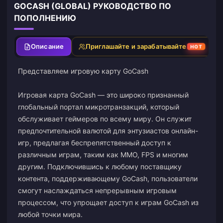
GOCASH (GLOBAL) РУКОВОДСТВО ПО
ПОПОЛНЕНИЮ
Описание
Приглашайте и зарабатывайте
HOT
Представляем игровую карту GoCash
Игровая карта GoCash — это широко признанный
глобальный портал микротранзакций, который
обслуживает геймеров по всему миру. Он служит
предпочтительной валютой для энтузиастов онлайн-
игр, предлагая беспрепятственный доступ к
различным играм, таким как MMO, FPS и многим
другим. Подключившись к любому поставщику
контента, поддерживающему GoCash, пользователи
смогут наслаждаться непрерывным игровым
процессом, что упрощает доступ к играм GoCash из
любой точки мира.