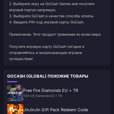
2. Выберите игру на GoCash Games или посетите
игровой портал напрямую.
3. Выберите GoCash в качестве способа оплаты.
4. Введите PIN-код игровой карты GoCash.
Примечание. Этот продукт применим во всем мире.
Получите игровую карту GoCash сегодня и
отправляйтесь в захватывающее игровое
путешествие!
GOCASH (GLOBAL) ПОХОЖИЕ ТОВАРЫ
Free Fire Diamonds EU + TR
100+25 Diamonds EU + TR
JinJinJin Gift Pack Redeem Code