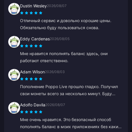
сразу после оплаты.
Dustin Wesley
2026/08/07
Отличный сервис и довольно хорошие цены.
Обязательно буду пользоваться снова.
Eddy Cardenas
2026/08/05
Мне нравится пополнять баланс здесь, они
работают ответственно.
Adam Wilson
2026/08/03
Пополнение Poppo Live прошло гладко. Получил
свои монеты всего за несколько минут. Буду
пользоваться снова!
Adolfo Davila
2026/08/07
Мне очень нравится. Это безопасный способ
пополнять баланс в моих приложениях без каких-