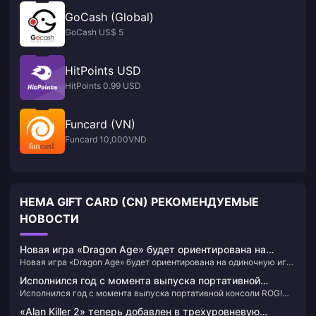
GoCash (Global)
GoCash US$ 5
HitPoints USD
HitPoints 0.99 USD
Funcard (VN)
Funcard 10,000VND
HEMA GIFT CARD (CN) РЕКОМЕНДУЕМЫЕ
НОВОСТИ
Новая игра «Dragon Age» будет ориентирована на
Новая игра «Dragon Age» будет ориентирована на одиночную игру
одиночную игру и не будет включать сервисы
и не будет включать сервисы реального времени.
реального времени.
Исполнился год с момента выпуска портативной
Исполнился год с момента выпуска портативной консоли ROG!
консоли ROG! Расскажите о своем опыте и получите
Расскажите о своем опыте и получите официальные
официальные периферийные устройства и различные
«Alan Killer 2» теперь добавлен в трехуровневую
периферийные устройства и различные шедевры 3A!