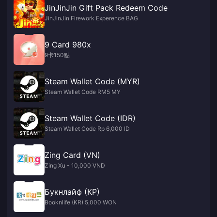
JinJinJin Gift Pack Redeem Code
JinJinJin Firework Experence BAG
9 Card 980x
9卡150點
Steam Wallet Code (MYR)
Steam Wallet Code RM5 MY
Steam Wallet Code (IDR)
Steam Wallet Code Rp 6,000 ID
Zing Card (VN)
Zing Xu - 10,000 VND
Букнлайф (КР)
Booknlife (KR) 5,000 WON