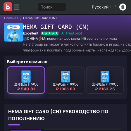
Поиск
Русский
/
Главная
/
Hema Gift Card (CN)
HEMA GIFT CARD (CN)
Excellent
Trustpilot
CHINA
Мгновенная доставка
Безопасная оплата
На BitTopup вы можете легко пополнять баланс в играх, на с
платформах и покупать подарочные карты, наслаждаясь удоб
и отличными скидками!
Выберите номинал
盒马礼品卡 50元
盒马礼品卡 100元
盒马礼品卡 200元
₽ 540.81
₽ 1081.63
₽ 2163.25
HEMA GIFT CARD (CN) РУКОВОДСТВО ПО
ПОПОЛНЕНИЮ