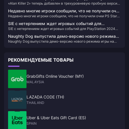
шедевры 3A!
«Alan Killer 2» теперь добавлен в трехуровневую пробную версию
пробную версию PS+, что позволяет вам испытать 3
PS+, что позволяет вам испытать 3 часа игрового контента.
часа игрового контента.
Недавно многие игроки сообщили, что не получили очки
Недавно многие игроки сообщили, что не получили очки PS Stars
PS Stars за недавно купленные игры.
за недавно купленные игры.
SIE с нетерпением ждет игровых событий для
SIE с нетерпением ждет игровых событий для PlayStation 2024
PlayStation 2024 года
года
Naughty Dog выпустила демо-версию нового режима
Naughty Dog выпустила демо-версию нового режима игры на
игры на гитаре в «The Last of Us Part II: HD Remastered
гитаре в «The Last of Us Part II: HD Remastered Edition».
Edition».
РЕКОМЕНДУЕМЫЕ ТОВАРЫ
GrabGifts Online Voucher (MY)
MALAYSIA
LAZADA CODE (TH)
THAILAND
Uber & Uber Eats Gift Card (ES)
SPAIN